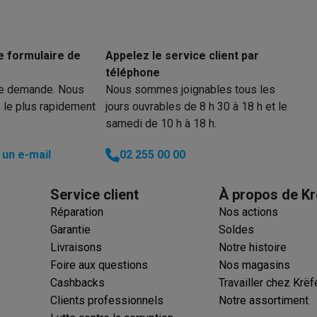
to instantanés
Appareils Canon
Appareils Nikon
Objectifs
artes SD
Trépieds & supports
Accessoires action cam
e formulaire de
Appelez le service client par
téléphone
M avec touches
Smartphones reconditionnés
iPhone 17
Samsung 
re demande. Nous
Nous sommes joignables tous les
 le plus rapidement
jours ouvrables de 8 h 30 à 18 h et le
es coques
Protections d'écran
Coques iPhone 17
Coques Galaxy 
samedi de 10 h à 18 h.
té
Bracelets
Chargeurs
les USB C
Câbles lightning
Powerbanks
un e-mail
02 255 00 00
il
Supports GSM voiture
Cartes micro SD
Autres accessoires
es
Service client
À propos de Kr
Réparation
Nos actions
ook
PC portables Windows
PC Copilot+
Chromebooks
Écrans PC
O
Garantie
Soldes
sques PC
Microphones
Stations d'acceuil
Lecteurs CD externes
Livraisons
Notre histoire
 Tab
Housses pour tablette
Liseuses
Accessoires
Foire aux questions
Nos magasins
Cashbacks
Travailler chez Krëf
& Wi-Fi
Mesh Wi-Fi
Switchs
Câbles de réseau
Clients professionnels
Notre assortiment
Cartes SD
CD & DVD