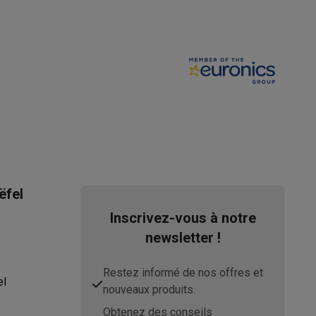
Galaxy Fold8
S26
Coques Galaxy Flip8 & Fold8 (Ultra)
ëfel
rdinateurs de bureau
Inscrivez-vous à notre
newsletter !
Restez informé de nos offres et
el
nouveaux produits.
Obtenez des conseils