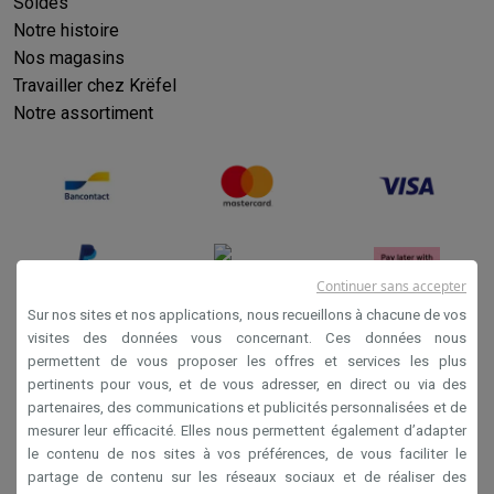
Reconditionné
Soldes
Smartphones reconditionnés
Tablettes reconditionnés
Ordinate
Notre histoire
Ménage
Nos magasins
Machines à laver avec des éco-chèques
Sèche-linge avec des
Travailler chez Krëfel
Petits appareils de cuisine
Notre assortiment
Petits appareils de cuisine avec des éco-chèques
Machines à
Grands appareils de cuisine
Lave-vaisselle avec des éco-chèques
Réfrigerateurs avec de
Climatiseurs
Climatiseurs avec des éco-chèques
TV & audio
Continuer sans accepter
TV avec des éco-cheques
Enceintes Bluetooth avec des éco-
Sur nos sites et nos applications, nous recueillons à chacune de vos
Multimédie & téléphonie
visites des données vous concernant. Ces données nous
Smartphones avec des éco-cheques
Tablettes avec des éco-
permettent de vous proposer les offres et services les plus
Conditions générales de vente
En route
pertinents pour vous, et de vous adresser, en direct ou via des
Privacy
Trottinettes électriques avec des éco-chèques
partenaires, des communications et publicités personnalisées et de
mesurer leur efficacité. Elles nous permettent également d’adapter
Initiatives écologiques
Disclaimer
le contenu de nos sites à vos préférences, de vous faciliter le
Impact
Économies d'énergie
Recyclez votre vieux électro
Cookies
partage de contenu sur les réseaux sociaux et de réaliser des
Info & actions