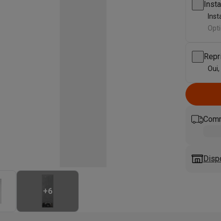
eurs
Blenders
Soupmakers
Hachoirs
Accessoires
Insta
et cuiseurs vapeur
Bouilloires
Robots chauffants
Machines à pâte
Inst
s à pizza
Accessoires
Opti
rbecues au gaz
Accessoires
llantes
Carafes filtrantes
Cartouches filtrantes
Machines à glaçon
Repr
ine
Machines sous vide
Ustensiles & gadgets de cuisine
Oui,
hines à composter
Accessoires
irateurs traîneaux
Aspirateurs de table
Aspirateurs chantier
Sacs 
Comm
aveur
Robots tondeuses
Robots piscine
Robots lave-vitres
s tapis
Nettoyeurs haute pression
Nettoyeurs de vitres
Serpillièr
s vapeur
Centres de repassage
Planches à repasser
Accessoires
Disp
ccessoires
idificateurs
Stations météo
+
6
ne à laver et sèche-linge
Lave-linges séchants
Cadres de superp