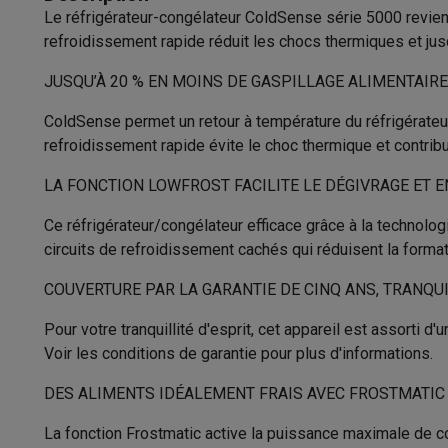
Appareils photo
Appareils photo numériques
Appareils pho
Le réfrigérateur-congélateur ColdSense série 5000 revient
Circuits frigorifiques séparés
Vidéo
GoPro
Action cams
Drones
Caméscopes
refroidissement rapide réduit les chocs thermiques et jus
Accessoires photo
Housses de transport
Flashs & filtres
C
Caractéristiques principales
Téléphonie & montres connectées
JUSQU’À 20 % EN MOINS DE GASPILLAGE ALIMENTAI
Type
GSM
Smartphones
Apple iPhone
Smartphones Samsung
GS
ColdSense permet un retour à température du réfrigérateur
Reconditionné
Smartphones reconditionnés
Rachat
Capacité totale
refroidissement rapide évite le choc thermique et contribu
Protection GSM
Coques iPhone
Coques Samsung
Toutes l
Montres connectées
Montres connectées
Trackers d’activi
LA FONCTION LOWFROST FACILITE LE DÉGIVRAGE ET E
Capacité du réfrigérateur
Chargeurs GSM
Chargeurs et câbles
Chargeurs sans fil
Câb
Ce réfrigérateur/congélateur efficace grâce à la technologi
Capacité du congélateur
Accessoires GSM
AirTags & traceurs GPS
Écouteurs sans f
circuits de refroidissement cachés qui réduisent la format
Téléphones fixes
Téléphones fixes
Talkie walkie
Babyphon
Classe énergétique
Ordinateurs & tablettes
COUVERTURE PAR LA GARANTIE DE CINQ ANS, TRANQUI
Ordinateurs
PC portables
PC portables gamer
Apple MacB
Consommation annuelle d’énergie
Pour votre tranquillité d'esprit, cet appareil est assorti d
Périphériques IT
Souris
Claviers
Webcams
Enceintes PC
Ca
Niveau sonore
Voir les conditions de garantie pour plus d'informations.
Tablettes & liseuses
Tablettes
Apple iPad
Samsung Galaxy
Imprimer
Imprimantes
Cartouches d'encre & papier
Cricut
Classe de niveau sonore
DES ALIMENTS IDÉALEMENT FRAIS AVEC FROSTMATIC
Réseau & wifi
Routeurs & points d'accès
Adaptateurs CPL 
Mémoire & stockage
Disques durs externes
SSD
Clés USB
Classe climatique
La fonction Frostmatic active la puissance maximale de co