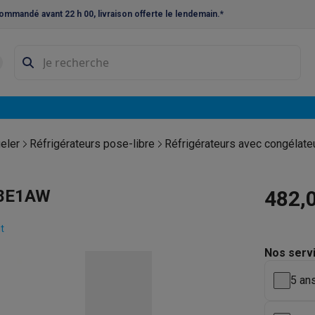
ommandé avant 22 h 00, livraison offerte le lendemain.*
ne à laver et sèche-linge
Lave-linges séchants
Cadres de superp
s
Lave-vaisselle pose-libre
ables
Réfrigérateurs pose-libre
Frigos américains
Caves à vin
Cong
 encastrables
Réfrigérateurs encastrables
Congélateurs encastra
eler
Réfrigérateurs pose-libre
Réfrigérateurs avec congélate
ues vitrocéramiques
Taques au gaz
Taques avec hotte intégrée
P
28E1AW
482,
triques
Cuisinières au gaz
à café et expresso
t
Nos serv
nes à expresso
Machines à capsules & dosettes
Nespresso
Dol
5 ans
cheuses
Machines à jus
Cuits oeufs
Yaourtières
Accessoires
ines à croque-monsieur
Accessoires