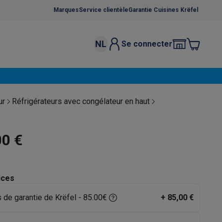
Marques
Service clientèle
Garantie Cuisines Krëfel
NL
Se connecter
osition et socles
Étendoirs à linge
élateurs
bles
Caves à vin encastrables
Micro-ondes encastrables
Machines
ur
Réfrigérateurs avec congélateur en haut
oêles
Casseroles
00 €
ices
ce Gusto
Cafetières
Café, capsules & dosettes
Accessoires
 de garantie de Krëfel - 85.00€
+
85,00 €