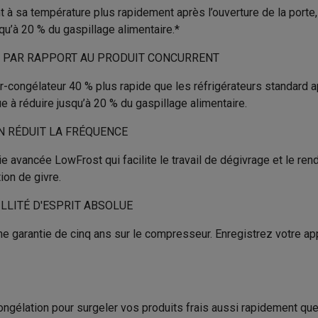
to instantanés
Appareils Canon
Appareils Nikon
Objectifs
 à sa température plus rapidement après l’ouverture de la porte,
Non
Position du compartiment de
qu’à 20 % du gaspillage alimentaire.*
refroidissement
artes SD
Trépieds & supports
Accessoires action cam
RE PAR RAPPORT AU PRODUIT CONCURRENT
Congélation
Pose-libre
M avec touches
Smartphones reconditionnés
iPhone 17
Samsung 
-congélateur 40 % plus rapide que les réfrigérateurs standard ap
Nombre de rayons du congéla
244 L
e à réduire jusqu’à 20 % du gaspillage alimentaire.
es coques
Protections d'écran
Coques iPhone 17
Coques Galaxy 
Système de froid congélateur
té
Bracelets
Chargeurs
N RÉDUIT LA FRÉQUENCE
203 L
les USB C
Câbles lightning
Powerbanks
Nombre d’étoiles
e avancée LowFrost qui facilite le travail de dégivrage et le ren
41 L
il
Supports GSM voiture
Cartes micro SD
Autres accessoires
ion de givre.
Autonomie en cas de panne de
es
E
LLITÉ D'ESPRIT ABSOLUE
Capacité de congélation
ook
PC portables Windows
PC Copilot+
Chromebooks
Écrans PC
O
178 kWh
'une garantie de cinq ans sur le compresseur. Enregistrez votre app
sques PC
Microphones
Stations d'acceuil
Lecteurs CD externes
Produit information
40 dB
 Tab
Housses pour tablette
Liseuses
Accessoires
Code Krëfel
C
& Wi-Fi
Mesh Wi-Fi
Switchs
Câbles de réseau
Marque
Cartes SD
CD & DVD
SN-ST
ngélation pour surgeler vos produits frais aussi rapidement que