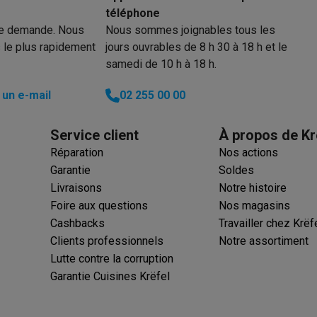
téléphone
ions éco
re demande. Nous
Nous sommes joignables tous les
 le plus rapidement
jours ouvrables de 8 h 30 à 18 h et le
nateurs portables reconditionnés
Rachat
samedi de 10 h à 18 h.
c des éco-chèques
Aspirateurs avec des éco-chèques
Fers à rep
un e-mail
02 255 00 00
es à café avec des éco-cheques
Machines à soda avec des éco
Service client
À propos de Kr
Réparation
Nos actions
c des éco-chèques
Congélateurs avec des éco-chèques
Fours av
Garantie
Soldes
Livraisons
Notre histoire
Foire aux questions
Nos magasins
Cashbacks
Travailler chez Krëf
éco-cheques
Casques avec des éco-cheques
Écouteurs avec de
Clients professionnels
Notre assortiment
Lutte contre la corruption
éco-cheques
PC portables avec des éco-cheques
Écrans PC ave
Garantie Cuisines Krëfel