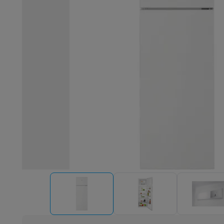
Robots & mixeurs
Robots de cuisine
Robots pâtissiers
Mix
Cuisson & vapeur
Cuiseurs multifonctions
Cuiseurs de riz 
Fun cooking
Gourmet
Fondues
Raclette
TeppanYaki
Appareil
Barbecues
Barbecues électriques
Barbecues au charbon
Ba
Boissons froides
Machines à jus
Machines à boissons péti
Ustensiles de cuisine
Poêles
Casseroles
Balances de cuis
Desserts
Gaufriers
Sorbetières
Crêpières
Desserts divers
Smart garden
Potagers d'intérieur
Plantes aromatiques
Mac
Ménage & airco
Aspirer
Aspirateurs
Aspirateurs robots
Aspirateurs balai
Asp
Robots d'entretien
Aspirateurs robots
Aspirateurs robots l
Nettoyer
Nettoyeurs de sols
Nettoyeurs à vapeur
Nettoyeur
Soin du linge
Centrales vapeur
Fers à repasser
Défroisseur
Couture
Machines à coudre
Accessoires
Climatisation
Climatiseurs mobiles
Aircoolers
Ventilateurs
A
Traitement de l'air
Purificateurs d'air
Humidificateurs
Déshum
Chauffer
Chauffage électrique
Couvertures chauffantes
Lavage & séchage
Machines à laver
Sèche-linge
Sets machi