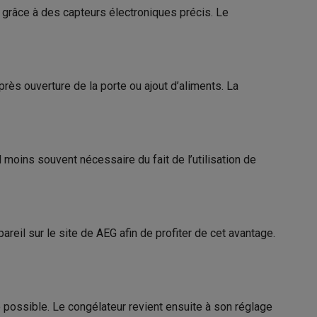
 grâce à des capteurs électroniques précis. Le
Au bas
Galaxy Fold8
rès ouverture de la porte ou ajout d’aliments. La
teur
1
S26
Coques Galaxy Flip8 & Fold8 (Ultra)
Formation réduite de givre
4
d moins souvent nécessaire du fait de l’utilisation de
 courant
12 h
2.7 kg/24h
rdinateurs de bureau
areil sur le site de AEG afin de profiter de cet avantage.
11005439
AEG
 possible. Le congélateur revient ensuite à son réglage