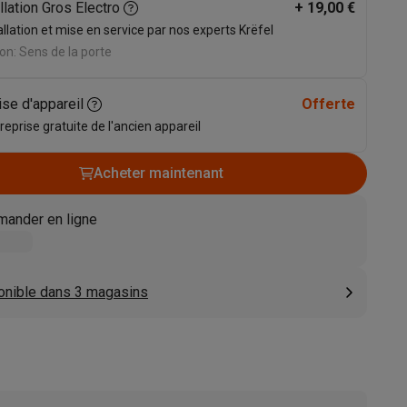
llation Gros Electro
+
19,00 €
s
Tables de cuisson électriques
Accessoires
allation et mise en service par nos experts Krëfel
on: Sens de la porte
s
ise d'appareil
Offerte
 reprise gratuite de l'ancien appareil
Acheter maintenant
d'aspirateur
Accessoires
ander en ligne
es
Accessoires
onible dans 3 magasins
osition et socles
Étendoirs à linge