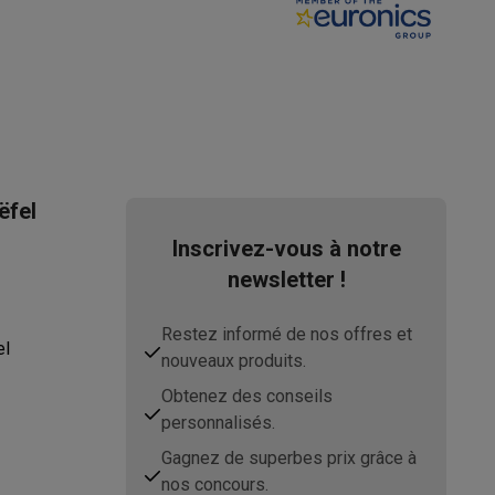
asser avec des éco-chèques
Aspirateurs balai avec éco-cheques
-chèques
Carafes filtrantes
Accessoires de cuisine avec des éc
ëfel
Inscrivez-vous à notre
ec des éco-chèques
Cuisinières avec des éco-chèques
Hottes a
newsletter !
Restez informé de nos offres et
el
nouveaux produits.
s éco-cheques
Tourne-disque avec éco-cheques
Obtenez des conseils
c des éco-chèques
Powerbanks avec des éco-cheques
Encre et 
personnalisés.
Gagnez de superbes prix grâce à
nos concours.