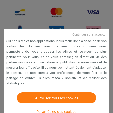
Continuer sans accepter
Sur nos sites et nos applications, nous recueillons à chacune de vos
visites des données vous concernant. Ces données nous
permettent de vous proposer les offres et services les plus
Conditions générales de vente
pertinents pour vous, et de vous adresser, en direct ou via des
Privacy
partenaires, des communications et publicités personnalisées et de
mesurer leur efficacité. Elles nous permettent également d’adapter
Disclaimer
le contenu de nos sites à vos préférences, de vous faciliter le
Cookies
partage de contenu sur les réseaux sociaux et de réaliser des
statistiques.
Krëfel NV - Steenstraat 44 - Industriezone 4 "T Sas",
Autoriser tous les cookies
1851 Humbeek, België
TVA BE 0400.673.544
Paramètres des cookies