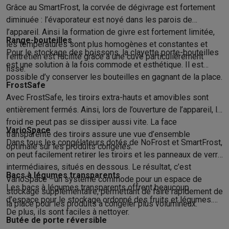
Accessoires photo
Housses de transport
Flashs & filtres
Carte
Grâce au SmartFrost, la corvée de dégivrage est fortement
Téléphonie & montres connectées
diminuée : l’évaporateur est noyé dans les parois de
GSM
Smartphones
Apple iPhone
Smartphones Samsung
GSM av
l’appareil. Ainsi la formation de givre est fortement limitée,
Reconditionné
Smartphones reconditionnés
Rachat
Range-bouteilles
les températures sont plus homogènes et constantes et
Protection GSM
Coques iPhone
Coques Samsung
Toutes les c
Pour le stockage des boissons, la clayette porte-bouteilles
l’entretien est facilité grâce à une cuve particulièrement
Montres connectées
Montres connectées
Trackers d’activité
Br
est une solution à la fois commode et esthétique. Il est
lisse.
Chargeurs GSM
Chargeurs et câbles
Chargeurs sans fil
Câbles 
possible d’y conserver les bouteilles en gagnant de la place.
FrostSafe
Accessoires GSM
AirTags & traceurs GPS
Écouteurs sans fil
Su
Avec FrostSafe, les tiroirs extra-hauts et amovibles sont
Téléphones fixes
Téléphones fixes
Talkie walkie
Babyphones
entièrement fermés. Ainsi, lors de l’ouverture de l’appareil, le
Ordinateurs & tablettes
froid ne peut pas se dissiper aussi vite. La face
Ordinateurs
PC portables
PC portables gamer
Apple MacBook
P
VarioSpace
transparente des tiroirs assure une vue d’ensemble
Périphériques IT
Souris
Claviers
Webcams
Enceintes PC
Casque
Dans tous les congélateurs dotés de NoFrost et SmartFrost,
optimale sur les produits congelés.
Tablettes & liseuses
Tablettes
Apple iPad
Samsung Galaxy Tab
on peut facilement retirer les tiroirs et les panneaux de verre
Imprimer
Imprimantes
Cartouches d'encre & papier
Cricut
intermédiaires, situés en dessous. Le résultat, c’est
Bacs à légumes transparents
Réseau & wifi
Routeurs & points d'accès
Adaptateurs CPL & Wi
VarioSpace –un système commode pour un espace de
Les bacs à légumes transparents offrent beaucoup
stockage supplémentaire, permettant de faire rapidement de
Mémoire & stockage
Disques durs externes
SSD
Clés USB
Cart
d’espace pour le stockage ordonné des fruits et légumes.
la place pour les produits à congeler plus volumineux.
Logiciels
Windows & Microsoft Office
Anti-Virus
Autres logiciel
De plus, ils sont faciles à nettoyer.
Accessoires IT
Chargeurs & câbles
Housses & sacs
Supports
T
Butée de porte réversible