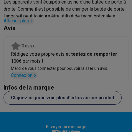
Gaming
Les appareils sont équipés en usine d’une butée de porte à
PlayStation
PlayStation 5
Jeux PS5
Jeux PS4
Manettes PlaySta
droite. Comme il est possible de changer la butée de porte,
Nintendo
Nintendo Switch 2
Jeux Nintendo Switch
Manettes Nin
l’appareil peut toujours être utilisé de façon optimale à
Afficher plus
Xbox
Jeux Xbox
Manettes Xbox
Casques Xbox
Accessoires Xb
l’emplacement choisi.
Avis
PC gaming
PC portables gamer
PC gamer
Écrans gaming
Souris
Setup gaming
Casques gaming
Microphones gaming
Chaises g
Consoles de jeu
(0 avis)
Maison & objets connectés
Rédigez votre propre avis et
tentez de remporter
Montres connectées
Montres connectées
Trackers d’activité
Br
100€ par mois !
Mobilité
Trottinettes électriques
Dashcams
GPS
Coyote
Accessoi
Merci de vous connecter pour pouvoir laisser un avis.
Sécurité & protection
Caméras de surveillance
Système d’alar
Connexion
Paiement connecté
Terminaux de paiement
Accessoires SumU
Infos de la marque
Ambiance & confort
Éclairage
Panneaux solaires plug & play
Ass
Divertissement
Smart TV
Enceintes connectées
Google TV Stre
Cliquez ici pour voir plus d'infos sur ce produit
Cuisine
Réfrigérateurs connectés
Lave-vaisselle connectés
Mac
Ménage & santé
Lave-linge connectés
Sèche-linge connectés
T
Produits éco
Éco-chèques
Envoyer un message