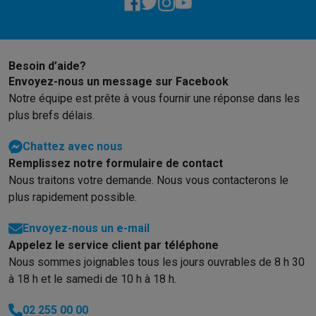
Éco-chèques info
Tous les produits éco
Toutes les promotions
Reconditionné
Smartphones reconditionnés
Tablettes reconditionnés
Ordinate
Ménage
Besoin d’aide?
Machines à laver avec des éco-chèques
Sèche-linge avec des
Envoyez-nous un message sur Facebook
Petits appareils de cuisine
Notre équipe est prête à vous fournir une réponse dans les
Petits appareils de cuisine avec des éco-chèques
Machines à
plus brefs délais.
Grands appareils de cuisine
Lave-vaisselle avec des éco-chèques
Réfrigerateurs avec de
Chattez avec nous
Climatiseurs
Remplissez notre formulaire de contact
Climatiseurs avec des éco-chèques
Nous traitons votre demande. Nous vous contacterons le
TV & audio
plus rapidement possible.
TV avec des éco-cheques
Enceintes Bluetooth avec des éco-
Multimédie & téléphonie
Envoyez-nous un e-mail
Smartphones avec des éco-cheques
Tablettes avec des éco-
Appelez le service client par téléphone
En route
Nous sommes joignables tous les jours ouvrables de 8 h 30
Trottinettes électriques avec des éco-chèques
à 18 h et le samedi de 10 h à 18 h.
Initiatives écologiques
02 255 00 00
Impact
Économies d'énergie
Recyclez votre vieux électro