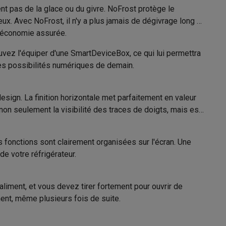
nt pas de la glace ou du givre. NoFrost protège le
. Avec NoFrost, il n'y a plus jamais de dégivrage long et
e économie assurée.
uvez l'équiper d'une SmartDeviceBox, ce qui lui permettra
Galaxy Fold8
11005884
des possibilités numériques de demain.
S26
Coques Galaxy Flip8 & Fold8 (Ultra)
Liebherr
esign. La finition horizontale met parfaitement en valeur
4016803130451
 non seulement la visibilité des traces de doigts, mais est
FNE5207
s fonctions sont clairement organisées sur l'écran. Une
e votre réfrigérateur.
rdinateurs de bureau
liment, et vous devez tirer fortement pour ouvrir de
ment, même plusieurs fois de suite.