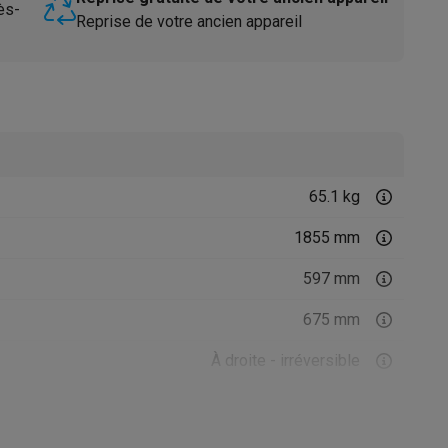
ès-
Reprise de votre ancien appareil
65.1 kg
Accessoires
1855 mm
597 mm
675 mm
À droite - irréversible
Blanc