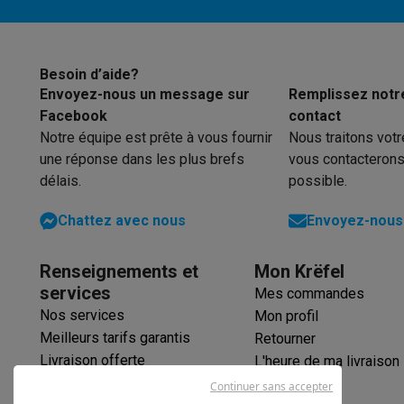
Éco-chèques
Éco-chèques info
Tous les produits éco
Toutes les promot
Reconditionné
Besoin d’aide?
Smartphones reconditionnés
Tablettes reconditionnés
Ordi
Envoyez-nous un message sur
Remplissez notr
Ménage
Facebook
contact
Machines à laver avec des éco-chèques
Sèche-linge ave
Notre équipe est prête à vous fournir
Nous traitons vot
Petits appareils de cuisine
une réponse dans les plus brefs
vous contacterons
Petits appareils de cuisine avec des éco-chèques
Machin
délais.
possible.
Grands appareils de cuisine
Lave-vaisselle avec des éco-chèques
Réfrigerateurs ave
Chattez avec nous
Envoyez-nous 
Climatiseurs
Climatiseurs avec des éco-chèques
Renseignements et
Mon Krëfel
TV & audio
services
Mes commandes
TV avec des éco-cheques
Enceintes Bluetooth avec des 
Nos services
Mon profil
Multimédie & téléphonie
Meilleurs tarifs garantis
Retourner
Smartphones avec des éco-cheques
Tablettes avec des 
Livraison offerte
En route
L'heure de ma livraison
Garantie prolongée
Trottinettes électriques avec des éco-chèques
Continuer sans accepter