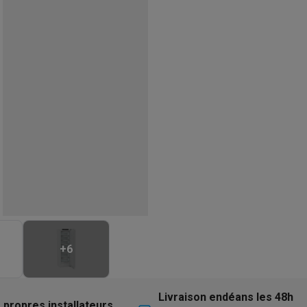
eurs
Blenders
Soupmakers
Hachoirs
Accessoires
et cuiseurs vapeur
Bouilloires
Robots chauffants
Machines à pâte
s à pizza
Accessoires
rbecues au gaz
Accessoires
llantes
Carafes filtrantes
Cartouches filtrantes
Machines à glaçon
ine
Machines sous vide
Ustensiles & gadgets de cuisine
hines à composter
Accessoires
irateurs traîneaux
Aspirateurs de table
Aspirateurs chantier
Sacs 
aveur
Robots tondeuses
Robots piscine
Robots lave-vitres
s tapis
Nettoyeurs haute pression
Nettoyeurs de vitres
Serpillièr
s vapeur
Centres de repassage
Planches à repasser
Accessoires
ccessoires
+
6
idificateurs
Stations météo
ne à laver et sèche-linge
Lave-linges séchants
Cadres de superp
Livraison endéans les 48h
 propres installateurs