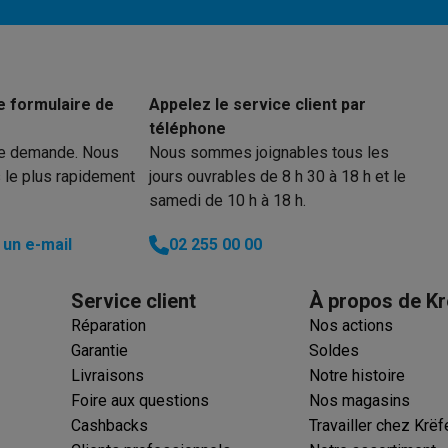
ions éco
nateurs portables reconditionnés
Rachat
e formulaire de
Appelez le service client par
téléphone
c des éco-chèques
Aspirateurs avec des éco-chèques
Fers à rep
re demande. Nous
Nous sommes joignables tous les
 le plus rapidement
jours ouvrables de 8 h 30 à 18 h et le
es à café avec des éco-cheques
Machines à soda avec des éco
samedi de 10 h à 18 h.
c des éco-chèques
Congélateurs avec des éco-chèques
Fours av
un e-mail
02 255 00 00
Service client
À propos de Kr
Réparation
Nos actions
éco-cheques
Casques avec des éco-cheques
Écouteurs avec de
Garantie
Soldes
Livraisons
Notre histoire
éco-cheques
PC portables avec des éco-cheques
Écrans PC ave
Foire aux questions
Nos magasins
Cashbacks
Travailler chez Krëf