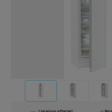
Robots & mixeurs
Robots de cuisine
Robots pâtissiers
Mix
Cuisson & vapeur
Cuiseurs multifonctions
Cuiseurs de riz 
Fun cooking
Gourmet
Fondues
Raclette
TeppanYaki
Appareil
Barbecues
Barbecues électriques
Barbecues au charbon
Ba
Boissons froides
Machines à jus
Machines à boissons péti
Ustensiles de cuisine
Poêles
Casseroles
Balances de cuis
Desserts
Gaufriers
Sorbetières
Crêpières
Desserts divers
Smart garden
Potagers d'intérieur
Plantes aromatiques
Mac
Ménage & airco
Aspirer
Aspirateurs
Aspirateurs robots
Aspirateurs balai
Asp
Robots d'entretien
Aspirateurs robots
Aspirateurs robots l
Nettoyer
Nettoyeurs de sols
Nettoyeurs à vapeur
Nettoyeur
Soin du linge
Centrales vapeur
Fers à repasser
Défroisseur
Couture
Machines à coudre
Accessoires
Climatisation
Climatiseurs mobiles
Aircoolers
Ventilateurs
A
Traitement de l'air
Purificateurs d'air
Humidificateurs
Déshum
Chauffer
Chauffage électrique
Couvertures chauffantes
Lavage & séchage
Machines à laver
Sèche-linge
Sets machi
Livraison offerte*
Nos