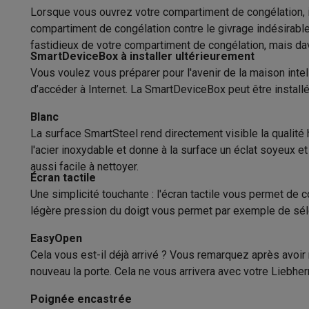
Appareils photo
Appareils photo numériques
Appareils pho
Lorsque vous ouvrez votre compartiment de congélation, il
Vidéo
GoPro
Action cams
Drones
Caméscopes
Confort et Sécurité
compartiment de congélation contre le givrage indésirabl
Accessoires photo
Housses de transport
Flashs & filtres
C
fastidieux de votre compartiment de congélation, mais d
Type d'opération
Téléphonie & montres connectées
SmartDeviceBox à installer ultérieurement
Vous voulez vous préparer pour l'avenir de la maison inte
GSM
Smartphones
Apple iPhone
Smartphones Samsung
GS
Type d'éclairage
d’accéder à Internet. La SmartDeviceBox peut être instal
Reconditionné
Smartphones reconditionnés
Rachat
Protection GSM
Coques iPhone
Coques Samsung
Toutes l
Lumière intérieure
Blanc
Montres connectées
Montres connectées
Trackers d’activi
La surface SmartSteel rend directement visible la qualité 
Réglage de la température
Chargeurs GSM
Chargeurs et câbles
Chargeurs sans fil
Câb
l'acier inoxydable et donne à la surface un éclat soyeux e
Accessoires GSM
AirTags & traceurs GPS
Écouteurs sans f
aussi facile à nettoyer.
Signal d'alarme lorsque la porte est
Téléphones fixes
Téléphones fixes
Talkie walkie
Babyphon
Écran tactile
ouverte
Ordinateurs & tablettes
Une simplicité touchante : l'écran tactile vous permet de
légère pression du doigt vous permet par exemple de sélec
Ordinateurs
PC portables
PC portables gamer
Apple MacB
Affichage de la température intérieure
Périphériques IT
Souris
Claviers
Webcams
Enceintes PC
Ca
EasyOpen
Affichage de la température
Tablettes & liseuses
Tablettes
Apple iPad
Samsung Galaxy
Cela vous est-il déjà arrivé ? Vous remarquez après avoir
Imprimer
Imprimantes
Cartouches d'encre & papier
Cricut
Connexion via app
nouveau la porte. Cela ne vous arrivera avec votre Liebher
Réseau & wifi
Routeurs & points d'accès
Adaptateurs CPL 
Mémoire & stockage
Disques durs externes
SSD
Clés USB
Température de congélation stable
Poignée encastrée