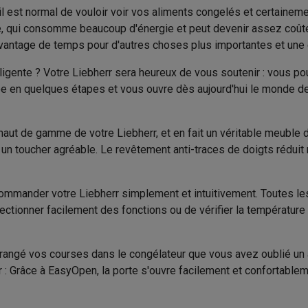
to instantanés
Appareils Canon
Appareils Nikon
Objectifs
 est normal de vouloir voir vos aliments congelés et certaineme
Pieds réglables
e, qui consomme beaucoup d'énergie et peut devenir assez coûteux
artes SD
Trépieds & supports
Accessoires action cam
avantage de temps pour d'autres choses plus importantes et un
Produit information
Touches tactiles
lligente ? Votre Liebherr sera heureux de vous soutenir : vous po
M avec touches
Smartphones reconditionnés
iPhone 17
Samsung 
Aucun
Code Krëfel
lée en quelques étapes et vous ouvre dès aujourd'hui le monde 
es coques
Protections d'écran
Coques iPhone 17
Coques Galaxy 
Marque
té
Bracelets
Chargeurs
haut de gamme de votre Liebherr, et en fait un véritable meuble d
Electronique
EAN
les USB C
Câbles lightning
Powerbanks
t un toucher agréable. Le revêtement anti-traces de doigts réduit
il
Supports GSM voiture
Cartes micro SD
Autres accessoires
Code du vendeur
es
 commander votre Liebherr simplement et intuitivement. Toutes le
tionner facilement des fonctions ou de vérifier la température d
ook
PC portables Windows
PC Copilot+
Chromebooks
Écrans PC
O
sques PC
Microphones
Stations d'acceuil
Lecteurs CD externes
Digital (LED)
 Tab
Housses pour tablette
Liseuses
Accessoires
 rangé vos courses dans le congélateur que vous avez oublié un a
r : Grâce à EasyOpen, la porte s'ouvre facilement et confortable
& Wi-Fi
Mesh Wi-Fi
Switchs
Câbles de réseau
Cartes SD
CD & DVD