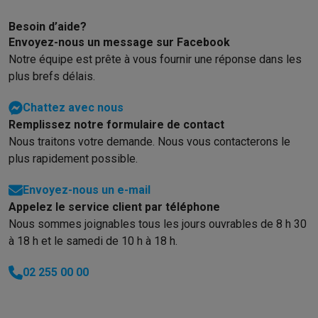
Gaming
PlayStation
PlayStation 5
Jeux PS5
Jeux PS4
Manettes PlaySta
Besoin d’aide?
Nintendo
Nintendo Switch 2
Jeux Nintendo Switch
Manettes Nin
Envoyez-nous un message sur Facebook
Xbox
Jeux Xbox
Manettes Xbox
Casques Xbox
Accessoires Xb
Notre équipe est prête à vous fournir une réponse dans les
PC gaming
PC portables gamer
PC gamer
Écrans gaming
Souris
plus brefs délais.
Setup gaming
Casques gaming
Microphones gaming
Chaises g
Chattez avec nous
Maison & objets connectés
Remplissez notre formulaire de contact
Montres connectées
Montres connectées
Trackers d’activité
Br
Nous traitons votre demande. Nous vous contacterons le
Mobilité
Trottinettes électriques
Dashcams
GPS
Coyote
Accessoi
plus rapidement possible.
Sécurité & protection
Caméras de surveillance
Système d’alar
Paiement connecté
Terminaux de paiement
Accessoires SumU
Envoyez-nous un e-mail
Ambiance & confort
Éclairage
Panneaux solaires plug & play
Ass
Appelez le service client par téléphone
Divertissement
Smart TV
Enceintes connectées
Google TV Stre
Nous sommes joignables tous les jours ouvrables de 8 h 30
Cuisine
Réfrigérateurs connectés
Lave-vaisselle connectés
Mac
à 18 h et le samedi de 10 h à 18 h.
Ménage & santé
Lave-linge connectés
Sèche-linge connectés
T
Produits éco
02 255 00 00
Éco-chèques
Éco-chèques info
Tous les produits éco
Toutes les promotions