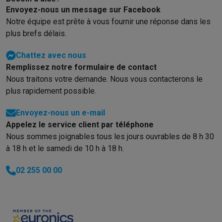
Gaming
Envoyez-nous un message sur Facebook
PlayStation
PlayStation 5
Jeux PS5
Jeux PS4
Manettes PlaySta
Notre équipe est prête à vous fournir une réponse dans les
Nintendo
Nintendo Switch 2
Jeux Nintendo Switch
Manettes Nin
plus brefs délais.
Xbox
Jeux Xbox
Manettes Xbox
Casques Xbox
Accessoires Xb
PC gaming
PC portables gamer
PC gamer
Écrans gaming
Souris
Chattez avec nous
Setup gaming
Casques gaming
Microphones gaming
Chaises g
Remplissez notre formulaire de contact
Maison & objets connectés
Nous traitons votre demande. Nous vous contacterons le
Montres connectées
Montres connectées
Trackers d’activité
Br
plus rapidement possible.
Mobilité
Trottinettes électriques
Dashcams
GPS
Coyote
Accessoi
Sécurité & protection
Caméras de surveillance
Système d’alar
Envoyez-nous un e-mail
Appelez le service client par téléphone
Paiement connecté
Terminaux de paiement
Accessoires SumU
Nous sommes joignables tous les jours ouvrables de 8 h 30
Ambiance & confort
Éclairage
Panneaux solaires plug & play
Ass
à 18 h et le samedi de 10 h à 18 h.
Divertissement
Smart TV
Enceintes connectées
Google TV Stre
Cuisine
Réfrigérateurs connectés
Lave-vaisselle connectés
Mac
02 255 00 00
Ménage & santé
Lave-linge connectés
Sèche-linge connectés
T
Produits éco
Éco-chèques
Éco-chèques info
Tous les produits éco
Toutes les promotions