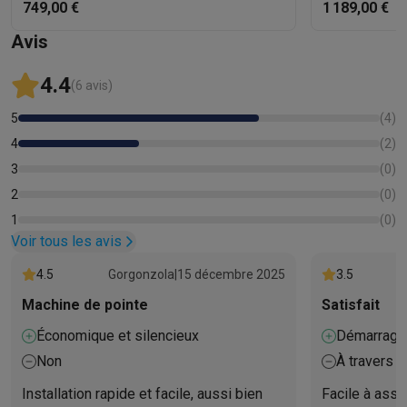
749,00 €
1 189,00 €
Avis
4.4
(6 avis)
5
(
4
)
4
(
2
)
3
(
0
)
2
(
0
)
1
(
0
)
Voir tous les avis
4.5
Gorgonzola
|
15 décembre 2025
3.5
Machine de pointe
Satisfait
Économique et silencieux
Démarrage 
Non
À travers l
pouvez pas 
Installation rapide et facile, aussi bien
Facile à asso
correcteme