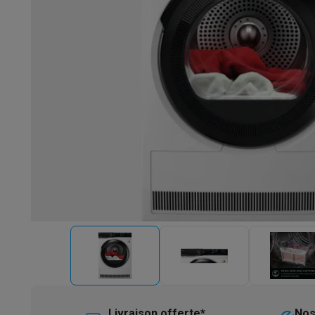
Robots & mixeurs
Robots de cuisine
Robots pâtissiers
Mix
Cuisson & vapeur
Cuiseurs multifonctions
Cuiseurs de riz 
Fun cooking
Gourmet
Fondues
Raclette
TeppanYaki
Appareil
Barbecues
Barbecues électriques
Barbecues au charbon
Ba
Boissons froides
Machines à jus
Machines à boissons péti
Ustensiles de cuisine
Poêles
Casseroles
Balances de cuis
Desserts
Gaufriers
Sorbetières
Crêpières
Desserts divers
Smart garden
Potagers d'intérieur
Plantes aromatiques
Mac
Ménage & airco
Aspirer
Aspirateurs
Aspirateurs robots
Aspirateurs balai
Asp
Robots d'entretien
Aspirateurs robots
Aspirateurs robots l
Nettoyer
Nettoyeurs de sols
Nettoyeurs à vapeur
Nettoyeur
Soin du linge
Centrales vapeur
Fers à repasser
Défroisseur
Couture
Machines à coudre
Accessoires
Climatisation
Climatiseurs mobiles
Aircoolers
Ventilateurs
A
Traitement de l'air
Purificateurs d'air
Humidificateurs
Déshum
Chauffer
Chauffage électrique
Couvertures chauffantes
Lavage & séchage
Machines à laver
Sèche-linge
Sets machi
Livraison offerte*
Nos