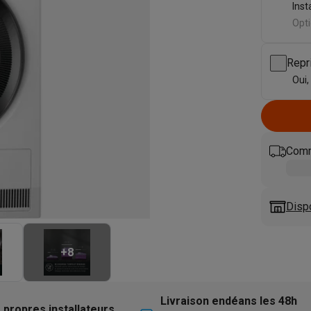
eurs
Blenders
Soupmakers
Hachoirs
Accessoires
Inst
et cuiseurs vapeur
Bouilloires
Robots chauffants
Machines à pâte
Opti
s à pizza
Accessoires
rbecues au gaz
Accessoires
Repr
llantes
Carafes filtrantes
Cartouches filtrantes
Machines à glaçon
Oui,
ine
Machines sous vide
Ustensiles & gadgets de cuisine
hines à composter
Accessoires
Comm
irateurs traîneaux
Aspirateurs de table
Aspirateurs chantier
Sacs 
aveur
Robots tondeuses
Robots piscine
Robots lave-vitres
s tapis
Nettoyeurs haute pression
Nettoyeurs de vitres
Serpillièr
Disp
s vapeur
Centres de repassage
Planches à repasser
Accessoires
ccessoires
+
8
idificateurs
Stations météo
ne à laver et sèche-linge
Lave-linges séchants
Cadres de superp
Livraison endéans les 48h
 propres installateurs