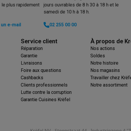
 le plus rapidement
jours ouvrables de 8 h 30 à 18 h et le
samedi de 10 h à 18 h.
 électro
Soldes multimédia
Soldes TV & audio
un e-mail
02 255 00 00
ack Friday
eilleur prix
Expérience en magasin
Satisfait ou remboursé
Service client
À propos de Kr
 encastrable
Installation TV
Réparation
Nos actions
lma : payez en 2 ou 3 fois
Klarna : payez dans les 30 jours
Garantie
Soldes
eure de livraison
Clients professionnels
ProteKt : assurez votre a
Livraisons
Notre histoire
idéale
Quelle plaque correspond à votre cuisine ?
Plus...
Foire aux questions
Nos magasins
Cashbacks
Travailler chez Krëf
enceinte pour toutes les situations
Casque ou écouteurs?
Plus...
Clients professionnels
Notre assortiment
rottinette électrique
Choisir un drone
Lutte contre la corruption
Garantie Cuisines Krëfel
onie
Outlet gros électro
Outlet petit électro
Outlet TV & audio
Outle
Krëfel NV - Steenstraat 44 - Industriezone 4 "