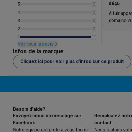
Éco-chèques
déçu
Coton
5
(
0
)
Éco-chèques info
Tous les produits éco
Toutes les promot
4
(
0
)
À fuir appa
Synthétique
Reconditionné
semaine vr
3
(
0
)
Smartphones reconditionnés
Tablettes reconditionnés
Ordi
Hygiène/baby
2
(
0
)
Ménage
1
(
1
)
Machines à laver avec des éco-chèques
Sèche-linge ave
Voir tous les avis
Petits appareils de cuisine
Infos de la marque
Petits appareils de cuisine avec des éco-chèques
Machin
Grands appareils de cuisine
Cliquez ici pour voir plus d'infos sur ce produit
Lave-vaisselle avec des éco-chèques
Réfrigerateurs ave
Climatiseurs
Climatiseurs avec des éco-chèques
TV & audio
TV avec des éco-cheques
Enceintes Bluetooth avec des 
Multimédie & téléphonie
Besoin d’aide?
Smartphones avec des éco-cheques
Tablettes avec des 
Envoyez-nous un message sur
Remplissez notr
En route
Facebook
contact
Trottinettes électriques avec des éco-chèques
Notre équipe est prête à vous fournir
Nous traitons vot