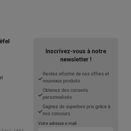
ëfel
Inscrivez-vous à notre
newsletter !
ppareil
Swap ProteKt
Restez informé de nos offres et
el
nouveaux produits.
Obtenez des conseils
personnalisés.
t accessoires
Gagnez de superbes prix grâce à
nos concours.
Votre adresse e-mail
T Sas", 1851