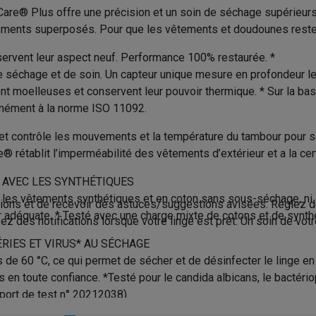
to instantanés
Appareils Canon
Appareils Nikon
Objectifs
are® Plus offre une précision et un soin de séchage supérieurs 
8 kg
Produit information
tements superposés. Pour que les vêtements et doudounes reste
artes SD
Trépieds & supports
Accessoires action cam
A
Code Krëfel
ervent leur aspect neuf. Performance 100% restaurée. *
63 dB
 séchage et de soin. Un capteur unique mesure en profondeur le 
M avec touches
Smartphones reconditionnés
iPhone 17
Samsung 
Marque
t moelleuses et conservent leur pouvoir thermique. * Sur la bas
ormément à la norme ISO 11092.
es coques
Protections d'écran
Coques iPhone 17
Coques Galaxy 
EAN
té
Bracelets
Chargeurs
Pompe à chaleur
 et contrôle les mouvements et la température du tambour pour 
Code du vendeur
les USB C
Câbles lightning
Powerbanks
® rétablit l’imperméabilité des vêtements d’extérieur et a la ce
596 mm
il
Supports GSM voiture
Cartes micro SD
Autres accessoires
Sécurité des produits
es
S AVEC LES SYNTHÉTIQUES
850 mm
les vêtements synthétiques et en coton sans sous-séchage, ni s
Opérateur économique respon
tions et de recevoir des astuces/suggestions avisées. Réglez
eur adéquate. * Testé avec une charge mixte de cotons et de syn
ook
PC portables Windows
PC Copilot+
Chromebooks
Écrans PC
O
657 mm
dans l’UE
es notifications lorsque votre linge est prêt. Un soin de votre 
sques PC
Microphones
Stations d'acceuil
Lecteurs CD externes
ÉRIES ET VIRUS* AU SÉCHAGE
Blanc
 Tab
Housses pour tablette
Liseuses
Accessoires
Adresse
 de 60 °C, ce qui permet de sécher et de désinfecter le linge en
n dans le réservoir ou via
en toute confiance. *Testé pour le candida albicans, le bactério
& Wi-Fi
Mesh Wi-Fi
Switchs
Câbles de réseau
kit de drainage (en option)
port de test n° 20212038).
Numéro de téléphone
Cartes SD
CD & DVD