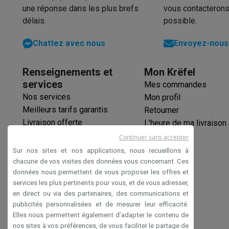
Initiatives écologiques
une réponse dans les plus brefs
vous contacterons
Impact
Économies d'énergie
Recyclez votre vieux électro
délais.
possible.
Info & actions
Soldes
Toutes les soldes
Soldes gros électro
Soldes petit
Chattez avec nous
Envoyez-nous 
Actions
Deals du moment
Promotions
Cashbacks
Soldes
Bl
Voici pourquoi choisir Krëfel
Livraison offerte
Garantie du m
Renseignements et
Mon Krëfel
Installation à domicile
Installation gros électro
Installation
services
Mes commandes
Modes de paiement
Gift card
Écochèques
Acheter à crédit
A
Nos services
Mon profil
Service client
Réparation de votre appareil
Vérifiez votre h
Meilleurs tarifs garantis
Retourner
Gros électro & encastrable
Trouvez votre machine à laver 
Livraison offerte
L'heure de ma livraison
Petit électro
Beauté & santé
Ménage
Cuisine
Plus...
Garantie prolongée
Continuer sans accepter
Télévision & Audio
Choisissez votre télévision idéale
Une 
Éco-chèques
Sur nos sites et nos applications, nous recueillons à
Sport & Loisirs
Choisir une montre connectée
Choisir une t
Paiement sécurisé
chacune de vos visites des données vous concernant. Ces
Outlet
données nous permettent de vous proposer les offres et
Déclaration d'accessibilité
Outlet
Toutes nos offres outlet
Outlet multimedia & téléph
services les plus pertinents pour vous, et de vous adresser,
en direct ou via des partenaires, des communications et
publicités personnalisées et de mesurer leur efficacité.
Elles nous permettent également d’adapter le contenu de
nos sites à vos préférences, de vous faciliter le partage de