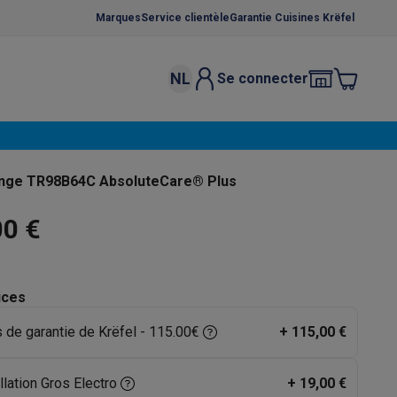
Marques
Service clientèle
Garantie Cuisines Krëfel
NL
Se connecter
osition et socles
Étendoirs à linge
élateurs
bles
Caves à vin encastrables
Micro-ondes encastrables
Machines
inge TR98B64C AbsoluteCare® Plus
oêles
Casseroles
00 €
ices
s de garantie de Krëfel - 115.00€
+
115,00 €
ce Gusto
Cafetières
Café, capsules & dosettes
Accessoires
llation Gros Electro
+
19,00 €