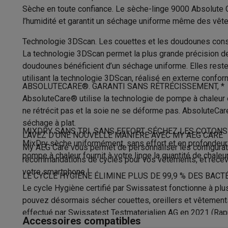
Appareils photo
Appareils photo numériques
Appareils pho
Sèche en toute confiance. Le sèche-linge 9000 Absolute C
Contenu du tambour
Vidéo
GoPro
Action cams
Drones
Caméscopes
l’humidité et garantit un séchage uniforme même des vê
Accessoires photo
Housses de transport
Flashs & filtres
C
Classe d'efficacité condensation
Téléphonie & montres connectées
Technologie 3DScan. Les couettes et les doudounes cons
Niveau sonore
La technologie 3DScan permet la plus grande précision de
GSM
Smartphones
Apple iPhone
Smartphones Samsung
GS
doudounes bénéficient d’un séchage uniforme. Elles resten
Reconditionné
Smartphones reconditionnés
Rachat
Dimensions
utilisant la technologie 3DScan, réalisé en externe conf
Protection GSM
Coques iPhone
Coques Samsung
Toutes l
ABSOLUTECARE®. GARANTI SANS RÉTRÉCISSEMENT, *
Montres connectées
Montres connectées
Trackers d’activi
Type sèche-linge
AbsoluteCare® utilise la technologie de pompe à chaleur
Chargeurs GSM
Chargeurs et câbles
Chargeurs sans fil
Câb
ne rétrécit pas et la soie ne se déforme pas. AbsoluteCare
Largeur
Accessoires GSM
AirTags & traceurs GPS
Écouteurs sans f
séchage à plat.
Téléphones fixes
Téléphones fixes
Talkie walkie
Babyphon
MIXDRY. SANS TRI. SANS EFFORT. SÉCHEZ LES COTON
LAVEZ D'UNE NOUVELLE MANIÈRE AVEC MY AEG CARE
Hauteur
Ordinateurs & tablettes
MixDry sèche uniformément, sans effort et en profondeur 
My AEG Care vous permet de personnaliser les configura
pompe à chaleur fournit à votre linge la quantité de chal
Ordinateurs
PC portables
PC portables gamer
Apple MacB
Profondeur
recommandations de cycles pour vos vêtements, et recevez d
Périphériques IT
Souris
Claviers
Webcams
Enceintes PC
Ca
votre smartphone !
LE CYCLE HYGIÈNE ÉLIMINE PLUS DE 99,9 % DES BACT
Couleur
Tablettes & liseuses
Tablettes
Apple iPad
Samsung Galaxy
Le cycle Hygiène certifié par Swissatest fonctionne à plus
Imprimer
Imprimantes
Cartouches d'encre & papier
Cricut
Récupératio
pouvez désormais sécher couettes, oreillers et vêtements 
Évacuation de la condensation
Réseau & wifi
Routeurs & points d'accès
Adaptateurs CPL 
effectué par Swissatest Testmaterialien AG en 2021 (Rap
Mémoire & stockage
Disques durs externes
SSD
Clés USB
Accessoires compatibles