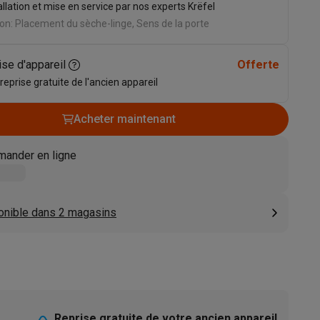
allation et mise en service par nos experts Krëfel
s
Tables de cuisson électriques
Accessoires
on: Placement du sèche-linge, Sens de la porte
ise d'appareil
Offerte
s
 reprise gratuite de l'ancien appareil
Acheter maintenant
ander en ligne
d'aspirateur
Accessoires
es
Accessoires
onible dans 2 magasins
osition et socles
Étendoirs à linge
Reprise gratuite de votre ancien appareil