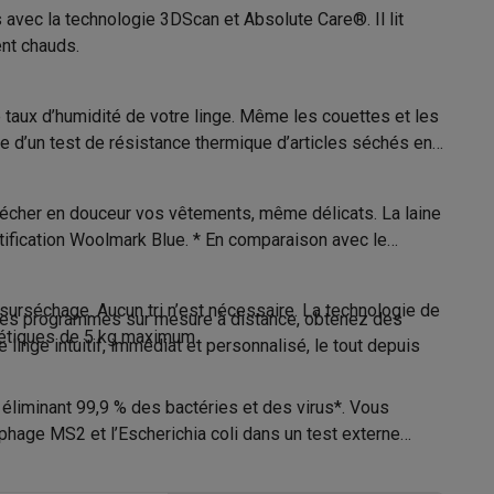
avec la technologie 3DScan et Absolute Care®. Il lit
nt chauds.
11006391
taux d’humidité de votre linge. Même les couettes et les
Galaxy Fold8
AEG
e d’un test de résistance thermique d’articles séchés en
S26
Coques Galaxy Flip8 & Fold8 (Ultra)
7333394104515
sécher en douceur vos vêtements, même délicats. La laine
TR98B64C
rtification Woolmark Blue. * En comparaison avec le
urséchage. Aucun tri n’est nécessaire. La technologie de
sable
 des programmes sur mesure à distance, obtenez des
AEG
thétiques de 5 kg maximum.
rdinateurs de bureau
linge intuitif, immédiat et personnalisé, le tout depuis
Nederland Vennootsweg 12400 AC
 éliminant 99,9 % des bactéries et des virus*. Vous
Alphen a/d Rijn
phage MS2 et l’Escherichia coli dans un test externe
+31 (0172)468 468