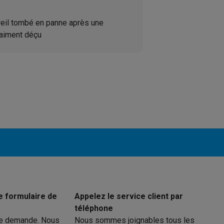
ions éco
reil tombé en panne après une
aiment déçu
nateurs portables reconditionnés
Rachat
c des éco-chèques
Aspirateurs avec des éco-chèques
Fers à rep
es à café avec des éco-cheques
Machines à soda avec des éco
c des éco-chèques
Congélateurs avec des éco-chèques
Fours av
éco-cheques
Casques avec des éco-cheques
Écouteurs avec de
éco-cheques
PC portables avec des éco-cheques
Écrans PC ave
e formulaire de
Appelez le service client par
téléphone
re demande. Nous
Nous sommes joignables tous les