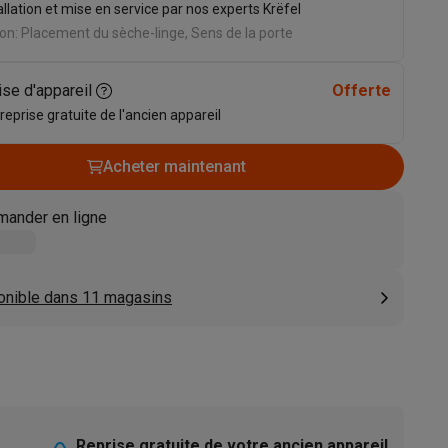
allation et mise en service par nos experts Krëfel
s
Tables de cuisson électriques
Accessoires
on: Placement du sèche-linge, Sens de la porte
ise d'appareil
Offerte
s
 reprise gratuite de l'ancien appareil
Acheter maintenant
ander en ligne
d'aspirateur
Accessoires
es
Accessoires
onible dans 11 magasins
osition et socles
Étendoirs à linge
Reprise gratuite de votre ancien appareil