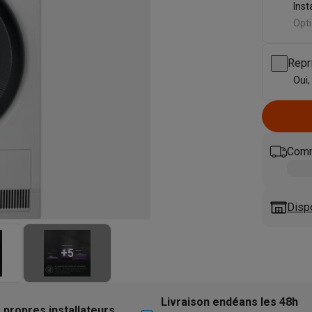
eurs
Blenders
Soupmakers
Hachoirs
Accessoires
Inst
et cuiseurs vapeur
Bouilloires
Robots chauffants
Machines à pâte
Opti
s à pizza
Accessoires
rbecues au gaz
Accessoires
Repr
llantes
Carafes filtrantes
Cartouches filtrantes
Machines à glaçon
Oui,
ine
Machines sous vide
Ustensiles & gadgets de cuisine
hines à composter
Accessoires
Comm
irateurs traîneaux
Aspirateurs de table
Aspirateurs chantier
Sacs 
aveur
Robots tondeuses
Robots piscine
Robots lave-vitres
s tapis
Nettoyeurs haute pression
Nettoyeurs de vitres
Serpillièr
Disp
s vapeur
Centres de repassage
Planches à repasser
Accessoires
ccessoires
+
5
idificateurs
Stations météo
ne à laver et sèche-linge
Lave-linges séchants
Cadres de superp
Livraison endéans les 48h
 propres installateurs