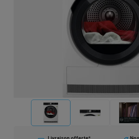
Robots & mixeurs
Robots de cuisine
Robots pâtissiers
Mix
Cuisson & vapeur
Cuiseurs multifonctions
Cuiseurs de riz 
Fun cooking
Gourmet
Fondues
Raclette
TeppanYaki
Appareil
Barbecues
Barbecues électriques
Barbecues au charbon
Ba
Boissons froides
Machines à jus
Machines à boissons péti
Ustensiles de cuisine
Poêles
Casseroles
Balances de cuis
Desserts
Gaufriers
Sorbetières
Crêpières
Desserts divers
Smart garden
Potagers d'intérieur
Plantes aromatiques
Mac
Ménage & airco
Aspirer
Aspirateurs
Aspirateurs robots
Aspirateurs balai
Asp
Robots d'entretien
Aspirateurs robots
Aspirateurs robots l
Nettoyer
Nettoyeurs de sols
Nettoyeurs à vapeur
Nettoyeur
Soin du linge
Centrales vapeur
Fers à repasser
Défroisseur
Couture
Machines à coudre
Accessoires
Climatisation
Climatiseurs mobiles
Aircoolers
Ventilateurs
A
Traitement de l'air
Purificateurs d'air
Humidificateurs
Déshum
Chauffer
Chauffage électrique
Couvertures chauffantes
Lavage & séchage
Machines à laver
Sèche-linge
Sets machi
Livraison offerte*
Nos