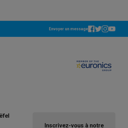
Envoyer un message
ppareil
Swap ProteKt
t accessoires
ëfel
Inscrivez-vous à notre