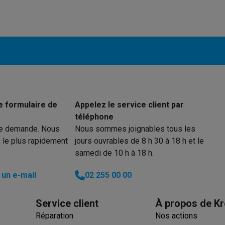
aussi très pratique.
 électro
Soldes multimédia
Soldes TV & audio
ack Friday
eilleur prix
Expérience en magasin
Satisfait ou remboursé
 encastrable
Installation TV
lma : payez en 2 ou 3 fois
Klarna : payez dans les 30 jours
e formulaire de
Appelez le service client par
eure de livraison
Clients professionnels
ProteKt : assurez votre a
téléphone
idéale
Quelle plaque correspond à votre cuisine ?
Plus...
re demande. Nous
Nous sommes joignables tous les
 le plus rapidement
jours ouvrables de 8 h 30 à 18 h et le
enceinte pour toutes les situations
Casque ou écouteurs?
Plus...
samedi de 10 h à 18 h.
rottinette électrique
Choisir un drone
un e-mail
02 255 00 00
onie
Outlet gros électro
Outlet petit électro
Outlet TV & audio
Outle
Service client
À propos de Kr
Réparation
Nos actions