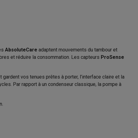
Départ différé
élai
24
Galaxy Fold8
S26
Coques Galaxy Flip8 & Fold8 (Ultra)
mes
AbsoluteCare
adaptent mouvements du tambour et
11006392
ibres et réduire la consommation. Les capteurs
ProSense
AEG
7333394112855
ardent vos tenues prêtes à porter, l’interface claire et la
 cycles. Par rapport à un condenseur classique, la pompe à
TR89T76C
rdinateurs de bureau
n.
sable
AEG
Nederland Vennootsweg 12400 AC