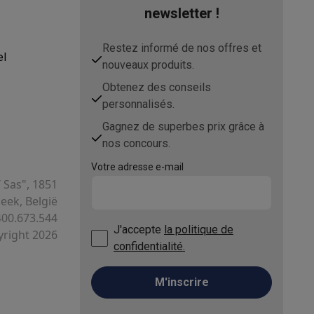
newsletter !
Restez informé de nos offres et
el
nouveaux produits.
Obtenez des conseils
personnalisés.
Gagnez de superbes prix grâce à
nos concours.
Votre adresse e-mail
T Sas", 1851
ek, België
400.673.544
J'accepte
la politique de
right 2026
confidentialité.
M'inscrire