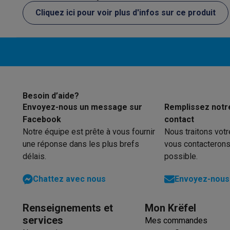
Trottinettes électriques avec des éco-chèques
et elle est 
Cliquez ici pour voir plus d'infos sur ce produit
Initiatives écologiques
Impact
Économies d'énergie
Recyclez votre vieux électro
Info & actions
Soldes
Toutes les soldes
Soldes gros électro
Soldes petit
Actions
Deals du moment
Promotions
Cashbacks
Soldes
Bl
Voici pourquoi choisir Krëfel
Livraison offerte
Garantie du m
Installation à domicile
Installation gros électro
Installation
Besoin d’aide?
Modes de paiement
Gift card
Écochèques
Acheter à crédit
A
Envoyez-nous un message sur
Remplissez notr
Service client
Réparation de votre appareil
Vérifiez votre h
Facebook
contact
Gros électro & encastrable
Trouvez votre machine à laver 
Notre équipe est prête à vous fournir
Nous traitons vot
Petit électro
Beauté & santé
Ménage
Cuisine
Plus...
une réponse dans les plus brefs
vous contacterons
Télévision & Audio
Choisissez votre télévision idéale
Une 
délais.
possible.
Sport & Loisirs
Choisir une montre connectée
Choisir une t
Chattez avec nous
Envoyez-nous 
Outlet
Outlet
Toutes nos offres outlet
Outlet multimedia & téléph
Renseignements et
Mon Krëfel
services
Mes commandes