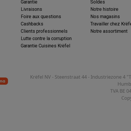
Garantie
Soldes
Livraisons
Notre histoire
Foire aux questions
Nos magasins
Cashbacks
Travailler chez Krëf
Clients professionnels
Notre assortiment
Lutte contre la corruption
Garantie Cuisines Krëfel
Krëfel NV - Steenstraat 44 - Industriezone 4 "
Humbe
TVA BE 0
Copy