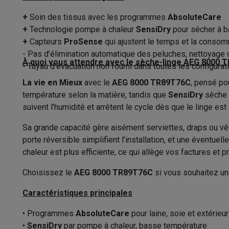
Appareils photo
Appareils photo numériques
Appareils pho
Contenu du tambour
Vidéo
GoPro
Action cams
Drones
Caméscopes
+
Soin des tissus avec les programmes
AbsoluteCare
Accessoires photo
Housses de transport
Flashs & filtres
C
+
Technologie pompe à chaleur
SensiDry
pour sécher à b
Classe d'efficacité condensation
Téléphonie & montres connectées
+
Capteurs
ProSense
qui ajustent le temps et la conso
Niveau sonore
- Pas d’élimination automatique des peluches, nettoyage du
GSM
Smartphones
Apple iPhone
Smartphones Samsung
GS
À quoi vous attendre avec le sèche-linge AEG 8000
- Tuyau d’évacuation non fourni dans toutes les configurat
Reconditionné
Smartphones reconditionnés
Rachat
Dimensions
Protection GSM
Coques iPhone
Coques Samsung
Toutes l
La vie en Mieux
avec le
AEG 8000 TR89T76C
, pensé po
Montres connectées
Montres connectées
Trackers d’activi
température selon la matière, tandis que
Type sèche-linge
SensiDry
sèche à
Chargeurs GSM
Chargeurs et câbles
Chargeurs sans fil
Câb
suivent l’humidité et arrêtent le cycle dès que le linge est
Largeur
Accessoires GSM
AirTags & traceurs GPS
Écouteurs sans f
Sa grande capacité gère aisément serviettes, draps ou vête
Téléphones fixes
Téléphones fixes
Talkie walkie
Babyphon
Hauteur
porte réversible simplifient l’installation, et une éventu
Ordinateurs & tablettes
chaleur est plus efficiente, ce qui allège vos factures et
Ordinateurs
PC portables
PC portables gamer
Apple MacB
Profondeur
Périphériques IT
Souris
Claviers
Webcams
Enceintes PC
Ca
Choisissez le
AEG 8000 TR89T76C
si vous souhaitez un
Poids
Tablettes & liseuses
Tablettes
Apple iPad
Samsung Galaxy
Caractéristiques principales
Imprimer
Imprimantes
Cartouches d'encre & papier
Cricut
Couleur
Réseau & wifi
Routeurs & points d'accès
Adaptateurs CPL 
• Programmes
AbsoluteCare
pour laine, soie et extérieur
Mémoire & stockage
Disques durs externes
SSD
Clés USB
Récupératio
•
SensiDry
par pompe à chaleur, basse température
Évacuation de la condensation