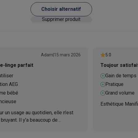
Choisir alternatif
ions éco
Supprimer produit
nateurs portables reconditionnés
Rachat
c des éco-chèques
Aspirateurs avec des éco-chèques
Fers à rep
Adam
|
15 mars 2026
5.0
es à café avec des éco-cheques
Machines à soda avec des éco
-linge parfait
Toujour satisfai
tiliser
Gain de temps
c des éco-chèques
Congélateurs avec des éco-chèques
Fours av
ation AEG
Pratique
me bébé
Grand volume
encieuse
Esthétique Manif
éco-cheques
Casques avec des éco-cheques
Écouteurs avec de
ur un usage au quotidien, elle n'est
 bruyant. Il y'a beaucoup de
éco-cheques
PC portables avec des éco-cheques
Écrans PC ave
 pour tout type de vêtements.
on AEG est tellement facile à utiliser