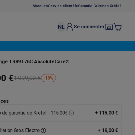
Marques
Service clientèle
Garantie Cuisines Krëfel
NL
Se connecter
osition et socles
Étendoirs à linge
élateurs
bles
Caves à vin encastrables
Micro-ondes encastrables
Machines
inge TR89T76C AbsoluteCare®
oêles
Casseroles
00 €
1 099,00 €
-
18
%
ices
s de garantie de Krëfel - 115.00€
+
115,00 €
ce Gusto
Cafetières
Café, capsules & dosettes
Accessoires
llation Gros Electro
+
19,00 €