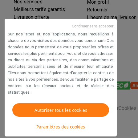
Nos services
Mon profil
Meilleurs tarifs garantis
Retourner
Livraison offerte
L'heure de ma livraison
Garantie prolongée
Continuer sans accepter
Éco-chèques
Sur nos sites et nos applications, nous recueillons à
Paiement sécurisé
chacune de vos visites des données vous concernant. Ces
données nous permettent de vous proposer les offres et
Déclaration d'accessibilité
services les plus pertinents pour vous, et de vous adresser,
en direct ou via des partenaires, des communications et
publicités personnalisées et de mesurer leur efficacité.
Elles nous permettent également d’adapter le contenu de
nos sites à vos préférences, de vous faciliter le partage de
contenu sur les réseaux sociaux et de réaliser des
statistiques.
Conditions générales de vente
Privacy
Disclaimer
Cookies
Autoriser tous les cookies
Paramètres des cookies