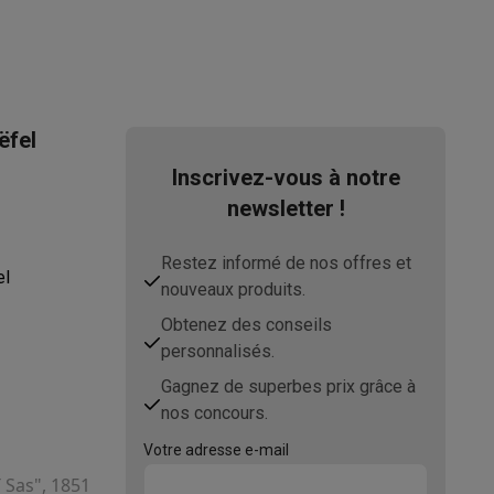
ëfel
asser avec des éco-chèques
Aspirateurs balai avec éco-cheques
Inscrivez-vous à notre
newsletter !
-chèques
Carafes filtrantes
Accessoires de cuisine avec des éc
Restez informé de nos offres et
el
ec des éco-chèques
Cuisinières avec des éco-chèques
Hottes a
nouveaux produits.
Obtenez des conseils
personnalisés.
Gagnez de superbes prix grâce à
s éco-cheques
Tourne-disque avec éco-cheques
nos concours.
c des éco-chèques
Powerbanks avec des éco-cheques
Encre et 
Votre adresse e-mail
T Sas", 1851