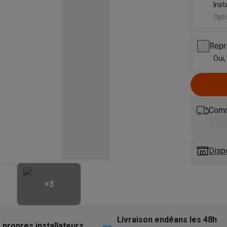
eurs
Blenders
Soupmakers
Hachoirs
Accessoires
Inst
et cuiseurs vapeur
Bouilloires
Robots chauffants
Machines à pâte
Opti
s à pizza
Accessoires
rbecues au gaz
Accessoires
Repr
llantes
Carafes filtrantes
Cartouches filtrantes
Machines à glaçon
Oui,
ine
Machines sous vide
Ustensiles & gadgets de cuisine
hines à composter
Accessoires
Comm
irateurs traîneaux
Aspirateurs de table
Aspirateurs chantier
Sacs 
aveur
Robots tondeuses
Robots piscine
Robots lave-vitres
s tapis
Nettoyeurs haute pression
Nettoyeurs de vitres
Serpillièr
Disp
s vapeur
Centres de repassage
Planches à repasser
Accessoires
ccessoires
+
3
idificateurs
Stations météo
ne à laver et sèche-linge
Lave-linges séchants
Cadres de superp
Livraison endéans les 48h
 propres installateurs