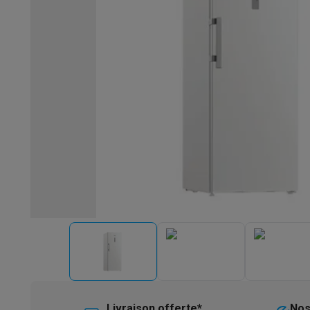
Robots & mixeurs
Robots de cuisine
Robots pâtissiers
Mix
Cuisson & vapeur
Cuiseurs multifonctions
Cuiseurs de riz 
Fun cooking
Gourmet
Fondues
Raclette
TeppanYaki
Appareil
Barbecues
Barbecues électriques
Barbecues au charbon
Ba
Boissons froides
Machines à jus
Machines à boissons péti
Ustensiles de cuisine
Poêles
Casseroles
Balances de cuis
Desserts
Gaufriers
Sorbetières
Crêpières
Desserts divers
Smart garden
Potagers d'intérieur
Plantes aromatiques
Mac
Ménage & airco
Aspirer
Aspirateurs
Aspirateurs robots
Aspirateurs balai
Asp
Robots d'entretien
Aspirateurs robots
Aspirateurs robots l
Nettoyer
Nettoyeurs de sols
Nettoyeurs à vapeur
Nettoyeur
Soin du linge
Centrales vapeur
Fers à repasser
Défroisseur
Couture
Machines à coudre
Accessoires
Climatisation
Climatiseurs mobiles
Aircoolers
Ventilateurs
A
Traitement de l'air
Purificateurs d'air
Humidificateurs
Déshum
Chauffer
Chauffage électrique
Couvertures chauffantes
Lavage & séchage
Machines à laver
Sèche-linge
Sets machi
Livraison offerte*
Nos