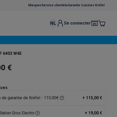
Marques
Service clientèle
Garantie Cuisines Krëfel
NL
Se connecter
osition et socles
Étendoirs à linge
élateurs
bles
Caves à vin encastrables
Micro-ondes encastrables
Machines
F 6403 W4E
oêles
Casseroles
00 €
ices
s de garantie de Krëfel - 115.00€
+
115,00 €
ce Gusto
Cafetières
Café, capsules & dosettes
Accessoires
llation Gros Electro
+
19,00 €