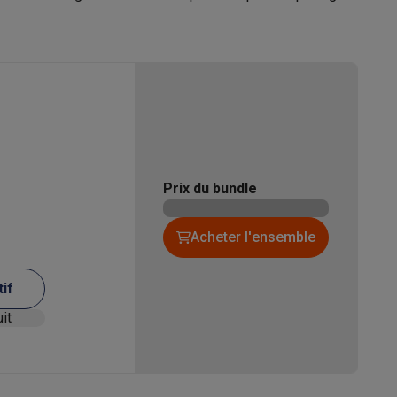
11006453
Galaxy Fold8
Whirlpool
S26
Coques Galaxy Flip8 & Fold8 (Ultra)
8003437064340
WHFF 6403 W4E
Prix du bundle
Acheter l'ensemble
sable
WHIRLPOOL
rdinateurs de bureau
tif
Schaliënhoevedreef 26, 2800 Mechelen
oduit
02 263 33 33
contactcenter_belux@europeanappliances.com