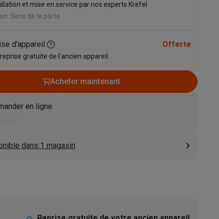
allation et mise en service par nos experts Krëfel
s
Tables de cuisson électriques
Accessoires
on: Sens de la porte
ise d'appareil
Offerte
s
 reprise gratuite de l'ancien appareil
Acheter maintenant
ander en ligne
d'aspirateur
Accessoires
es
Accessoires
onible dans 1 magasin
osition et socles
Étendoirs à linge
Reprise gratuite de votre ancien appareil