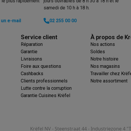
 le plus rapidement
jours ouvrables de 8 h 30 à 18 h et le
samedi de 10 h à 18 h.
ions éco
un e-mail
02 255 00 00
nateurs portables reconditionnés
Rachat
Service client
À propos de Kr
Réparation
Nos actions
c des éco-chèques
Aspirateurs avec des éco-chèques
Fers à rep
Garantie
Soldes
Livraisons
Notre histoire
es à café avec des éco-cheques
Machines à soda avec des éco
Foire aux questions
Nos magasins
Cashbacks
Travailler chez Krëf
c des éco-chèques
Congélateurs avec des éco-chèques
Fours av
Clients professionnels
Notre assortiment
Lutte contre la corruption
Garantie Cuisines Krëfel
éco-cheques
Casques avec des éco-cheques
Écouteurs avec de
éco-cheques
PC portables avec des éco-cheques
Écrans PC ave
Krëfel NV - Steenstraat 44 - Industriezone 4 "