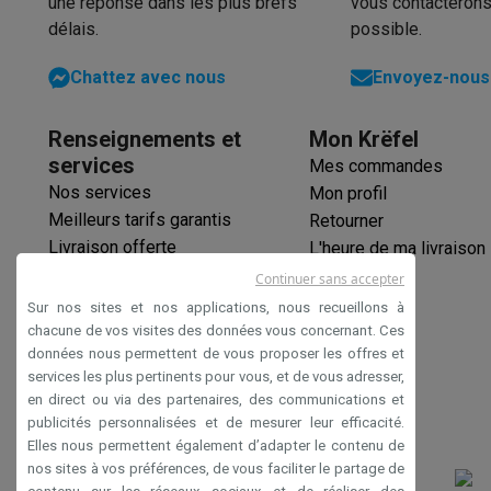
une réponse dans les plus brefs
vous contacterons
Produits éco
délais.
possible.
Éco-chèques
Éco-chèques info
Tous les produits éco
Toutes les promot
Chattez avec nous
Envoyez-nous 
Reconditionné
Smartphones reconditionnés
Tablettes reconditionnés
Ordi
Renseignements et
Mon Krëfel
Ménage
services
Mes commandes
Machines à laver avec des éco-chèques
Sèche-linge ave
Nos services
Mon profil
Petits appareils de cuisine
Meilleurs tarifs garantis
Retourner
Petits appareils de cuisine avec des éco-chèques
Machin
Livraison offerte
L'heure de ma livraison
Grands appareils de cuisine
Garantie prolongée
Lave-vaisselle avec des éco-chèques
Réfrigerateurs ave
Continuer sans accepter
Éco-chèques
Climatiseurs
Sur nos sites et nos applications, nous recueillons à
Paiement sécurisé
chacune de vos visites des données vous concernant. Ces
Climatiseurs avec des éco-chèques
données nous permettent de vous proposer les offres et
Déclaration d'accessibilité
TV & audio
services les plus pertinents pour vous, et de vous adresser,
TV avec des éco-cheques
Enceintes Bluetooth avec des 
en direct ou via des partenaires, des communications et
Multimédie & téléphonie
publicités personnalisées et de mesurer leur efficacité.
Smartphones avec des éco-cheques
Tablettes avec des 
Elles nous permettent également d’adapter le contenu de
En route
nos sites à vos préférences, de vous faciliter le partage de