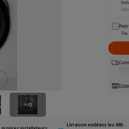
eurs
Blenders
Soupmakers
Hachoirs
Accessoires
Inst
et cuiseurs vapeur
Bouilloires
Robots chauffants
Machines à pâte
Opti
s à pizza
Accessoires
rbecues au gaz
Accessoires
Repr
llantes
Carafes filtrantes
Cartouches filtrantes
Machines à glaçon
Oui,
ine
Machines sous vide
Ustensiles & gadgets de cuisine
hines à composter
Accessoires
Comm
irateurs traîneaux
Aspirateurs de table
Aspirateurs chantier
Sacs 
aveur
Robots tondeuses
Robots piscine
Robots lave-vitres
s tapis
Nettoyeurs haute pression
Nettoyeurs de vitres
Serpillièr
Disp
s vapeur
Centres de repassage
Planches à repasser
Accessoires
ccessoires
+
10
idificateurs
Stations météo
ne à laver et sèche-linge
Lave-linges séchants
Cadres de superp
Livraison endéans les 48h
 propres installateurs