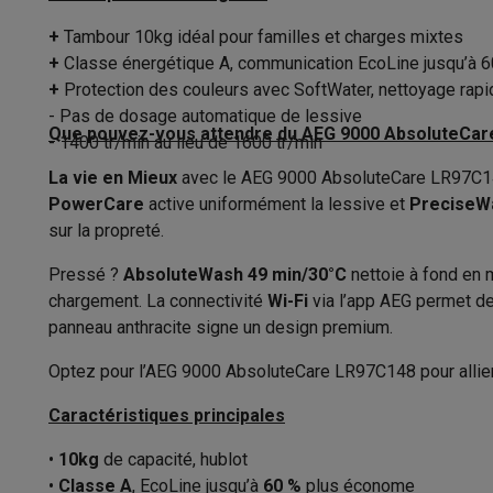
Consommation d'eau par lavage
Appareils photo
Appareils photo numériques
Appareils pho
Vidéo
GoPro
Action cams
Drones
Caméscopes
+
Tambour 10kg idéal pour familles et charges mixtes
Durée du programme éco
Accessoires photo
Housses de transport
Flashs & filtres
C
+
Classe énergétique A, communication EcoLine jusqu’à 
Téléphonie & montres connectées
+
Protection des couleurs avec SoftWater, nettoyage rap
Classe de niveau sonore
- Pas de dosage automatique de lessive
GSM
Smartphones
Apple iPhone
Smartphones Samsung
GS
Que pouvez-vous attendre du AEG 9000 AbsoluteCare
Niveau sonore d’essorage
- 1400 tr/min au lieu de 1600 tr/min
Reconditionné
Smartphones reconditionnés
Rachat
Protection GSM
Coques iPhone
Coques Samsung
Toutes l
La vie en Mieux
avec le AEG 9000 AbsoluteCare LR97C148 l
Classe d'essorage
Montres connectées
Montres connectées
Trackers d’activi
PowerCare
active uniformément la lessive et
PreciseW
Chargeurs GSM
Chargeurs et câbles
Chargeurs sans fil
Câb
Type de moteur
Induction
sur la propreté.
Accessoires GSM
AirTags & traceurs GPS
Écouteurs sans f
Caractéristiques
Pressé ?
AbsoluteWash 49 min/30°C
nettoie à fond en 
Téléphones fixes
Téléphones fixes
Talkie walkie
Babyphon
chargement. La connectivité
Wi-Fi
via l’app AEG permet de
Ordinateurs & tablettes
Hauteur
panneau anthracite signe un design premium.
Ordinateurs
PC portables
PC portables gamer
Apple MacB
Périphériques IT
Souris
Claviers
Webcams
Enceintes PC
Ca
Largeur
Optez pour l’AEG 9000 AbsoluteCare LR97C148 pour allier p
Tablettes & liseuses
Tablettes
Apple iPad
Samsung Galaxy
Profondeur
Caractéristiques principales
Imprimer
Imprimantes
Cartouches d'encre & papier
Cricut
Réseau & wifi
Routeurs & points d'accès
Adaptateurs CPL 
Poids
•
10kg
de capacité, hublot
Mémoire & stockage
Disques durs externes
SSD
Clés USB
•
Classe A
, EcoLine jusqu’à
60 %
plus économe