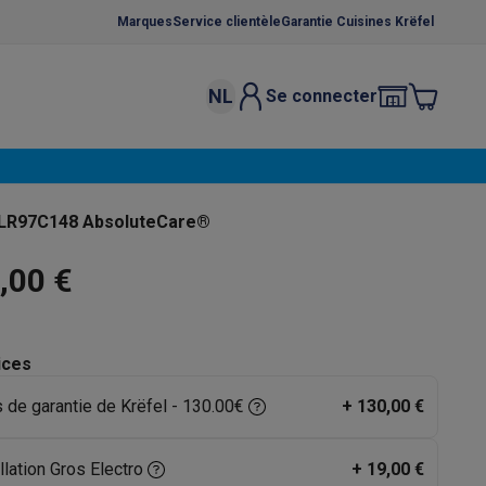
Marques
Service clientèle
Garantie Cuisines Krëfel
NL
Se connecter
osition et socles
Étendoirs à linge
élateurs
bles
Caves à vin encastrables
Micro-ondes encastrables
Machines
 LR97C148 AbsoluteCare®
oêles
Casseroles
,00 €
ices
s de garantie de Krëfel - 130.00€
+
130,00 €
ce Gusto
Cafetières
Café, capsules & dosettes
Accessoires
llation Gros Electro
+
19,00 €