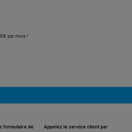
 électro
Soldes multimédia
Soldes TV & audio
ack Friday
00€ par mois !
eilleur prix
Expérience en magasin
Satisfait ou remboursé
 encastrable
Installation TV
lma : payez en 2 ou 3 fois
Klarna : payez dans les 30 jours
eure de livraison
Clients professionnels
ProteKt : assurez votre a
idéale
Quelle plaque correspond à votre cuisine ?
Plus...
enceinte pour toutes les situations
Casque ou écouteurs?
Plus...
rottinette électrique
Choisir un drone
onie
Outlet gros électro
Outlet petit électro
Outlet TV & audio
Outle
e formulaire de
Appelez le service client par