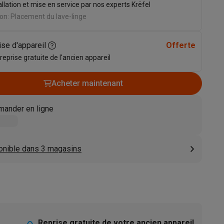
allation et mise en service par nos experts Krëfel
s
Tables de cuisson électriques
Accessoires
on: Placement du lave-linge
ise d'appareil
Offerte
s
 reprise gratuite de l'ancien appareil
Acheter maintenant
ander en ligne
d'aspirateur
Accessoires
es
Accessoires
onible dans 3 magasins
osition et socles
Étendoirs à linge
Reprise gratuite de votre ancien appareil