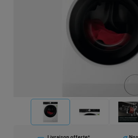
Robots & mixeurs
Robots de cuisine
Robots pâtissiers
Mix
Cuisson & vapeur
Cuiseurs multifonctions
Cuiseurs de riz 
Fun cooking
Gourmet
Fondues
Raclette
TeppanYaki
Appareil
Barbecues
Barbecues électriques
Barbecues au charbon
Ba
Boissons froides
Machines à jus
Machines à boissons péti
Ustensiles de cuisine
Poêles
Casseroles
Balances de cuis
Desserts
Gaufriers
Sorbetières
Crêpières
Desserts divers
Smart garden
Potagers d'intérieur
Plantes aromatiques
Mac
Ménage & airco
Aspirer
Aspirateurs
Aspirateurs robots
Aspirateurs balai
Asp
Robots d'entretien
Aspirateurs robots
Aspirateurs robots l
Nettoyer
Nettoyeurs de sols
Nettoyeurs à vapeur
Nettoyeur
Soin du linge
Centrales vapeur
Fers à repasser
Défroisseur
Couture
Machines à coudre
Accessoires
Climatisation
Climatiseurs mobiles
Aircoolers
Ventilateurs
A
Traitement de l'air
Purificateurs d'air
Humidificateurs
Déshum
Chauffer
Chauffage électrique
Couvertures chauffantes
Lavage & séchage
Machines à laver
Sèche-linge
Sets machi
Livraison offerte*
Nos