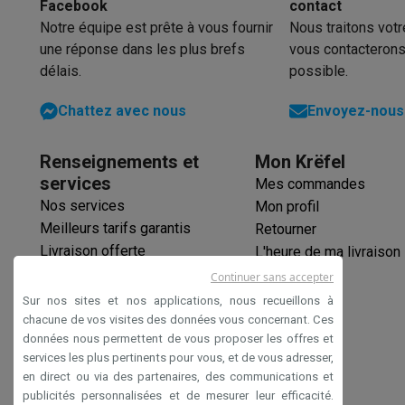
Facebook
contact
Notre équipe est prête à vous fournir
Nous traitons vot
une réponse dans les plus brefs
vous contacterons
délais.
possible.
Chattez avec nous
Envoyez-nous 
Renseignements et
Mon Krëfel
services
Mes commandes
Nos services
Mon profil
Meilleurs tarifs garantis
Retourner
Livraison offerte
L'heure de ma livraison
Garantie prolongée
Continuer sans accepter
Éco-chèques
Sur nos sites et nos applications, nous recueillons à
Paiement sécurisé
chacune de vos visites des données vous concernant. Ces
données nous permettent de vous proposer les offres et
Déclaration d'accessibilité
services les plus pertinents pour vous, et de vous adresser,
en direct ou via des partenaires, des communications et
publicités personnalisées et de mesurer leur efficacité.