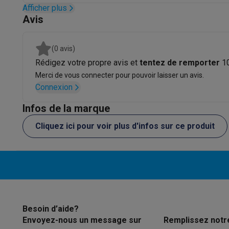
Initiatives écologiques
Afficher plus
Impact
Économies d'énergie
Recyclez votre vieux électro
Avis
Info & actions
Soldes
Toutes les soldes
Soldes gros électro
Soldes petit
(0 avis)
Actions
Deals du moment
Promotions
Cashbacks
Soldes
Bl
Rédigez votre propre avis et
tentez de remporter
1
Voici pourquoi choisir Krëfel
Livraison offerte
Garantie du m
Merci de vous connecter pour pouvoir laisser un avis.
Installation à domicile
Installation gros électro
Installation
Connexion
Modes de paiement
Gift card
Écochèques
Acheter à crédit
A
Service client
Réparation de votre appareil
Vérifiez votre h
Infos de la marque
Gros électro & encastrable
Trouvez votre machine à laver 
Cliquez ici pour voir plus d'infos sur ce produit
Petit électro
Beauté & santé
Ménage
Cuisine
Plus...
Télévision & Audio
Choisissez votre télévision idéale
Une 
Sport & Loisirs
Choisir une montre connectée
Choisir une t
Outlet
Outlet
Toutes nos offres outlet
Outlet multimedia & téléph
Besoin d’aide?
Envoyez-nous un message sur
Remplissez notr