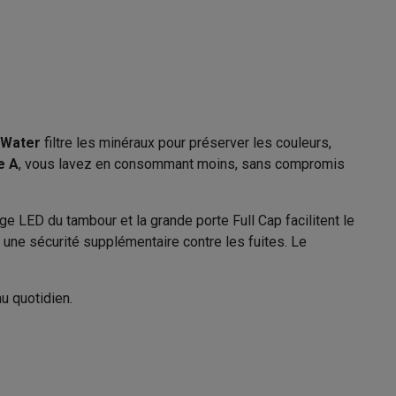
Galaxy Fold8
S26
Coques Galaxy Flip8 & Fold8 (Ultra)
tWater
filtre les minéraux pour préserver les couleurs,
e A
, vous lavez en consommant moins, sans compromis
irage LED du tambour et la grande porte Full Cap facilitent le
une sécurité supplémentaire contre les fuites. Le
rdinateurs de bureau
u quotidien.
11006660
AEG