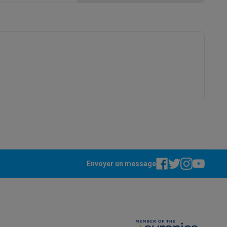
ppareil
Swap ProteKt
Envoyer un message
t accessoires