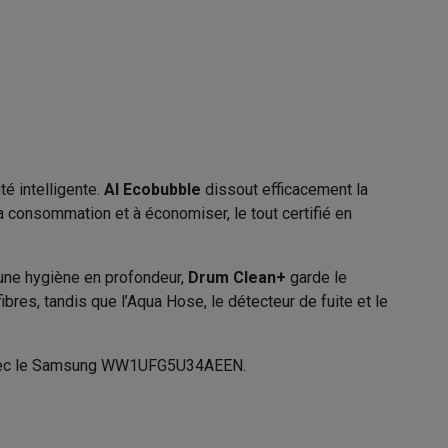
11006673
Galaxy Fold8
Samsung
8806097804925
S26
Coques Galaxy Flip8 & Fold8 (Ultra)
é intelligente.
AI Ecobubble
dissout efficacement la
WW1UFG5U34AEEN
a consommation et à économiser, le tout certifié en
une hygiène en profondeur,
Drum Clean+
garde le
ibres, tandis que l’Aqua Hose, le détecteur de fuite et le
rdinateurs de bureau
n avec le Samsung WW1UFG5U34AEEN.