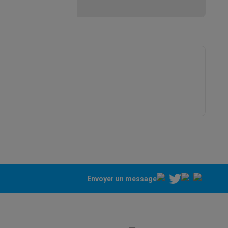
ppareil
Swap ProteKt
t accessoires
Envoyer un message