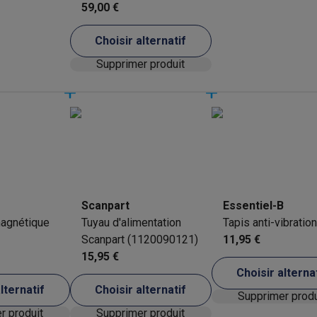
59,00 €
ions éco
Choisir alternatif
nateurs portables reconditionnés
Rachat
Supprimer produit
c des éco-chèques
Aspirateurs avec des éco-chèques
Fers à rep
es à café avec des éco-cheques
Machines à soda avec des éco
c des éco-chèques
Congélateurs avec des éco-chèques
Fours av
Scanpart
Essentiel-B
magnétique
Tuyau d'alimentation
Tapis anti-vibration
éco-cheques
Casques avec des éco-cheques
Écouteurs avec de
Scanpart (1120090121)
11,95 €
15,95 €
éco-cheques
PC portables avec des éco-cheques
Écrans PC ave
Choisir alterna
lternatif
Choisir alternatif
Supprimer pr
Supprimer produit
Supprimer produit