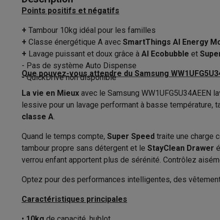
Durée du programme éco
Appareils photo
Appareils photo numériques
Appareils pho
Points positifs et négatifs
Vidéo
GoPro
Action cams
Drones
Caméscopes
Classe de niveau sonore
Accessoires photo
Housses de transport
Flashs & filtres
C
+
Tambour 10kg idéal pour les familles
Téléphonie & montres connectées
+
Classe énergétique A avec
SmartThings AI Energy M
Niveau sonore d’essorage
GSM
Smartphones
Apple iPhone
Smartphones Samsung
GS
+
Lavage puissant et doux grâce à
AI Ecobubble
et
Supe
Classe d'essorage
Reconditionné
Smartphones reconditionnés
Rachat
- Pas de système Auto Dispense
Que pouvez-vous attendre du Samsung WW1UFG5U34
Protection GSM
Coques iPhone
Coques Samsung
Toutes l
- QuickDrive non disponible
Caractéristiques
Montres connectées
Montres connectées
Trackers d’activi
La vie en Mieux
avec le Samsung WW1UFG5U34AEEN lave-li
Chargeurs GSM
Chargeurs et câbles
Chargeurs sans fil
Câb
lessive pour un lavage performant à basse température, t
Hauteur
Accessoires GSM
AirTags & traceurs GPS
Écouteurs sans f
classe A
.
Largeur
Téléphones fixes
Téléphones fixes
Talkie walkie
Babyphon
Quand le temps compte,
Super Speed
traite une charge
Ordinateurs & tablettes
Profondeur
tambour propre sans détergent et le
StayClean Drawer
é
Ordinateurs
PC portables
PC portables gamer
Apple MacB
verrou enfant apportent plus de sérénité. Contrôlez aisémen
Périphériques IT
Souris
Claviers
Webcams
Enceintes PC
Ca
Poids
Tablettes & liseuses
Tablettes
Apple iPad
Samsung Galaxy
Optez pour des performances intelligentes, des vêtem
Couleur
Imprimer
Imprimantes
Cartouches d'encre & papier
Cricut
Caractéristiques principales
Réseau & wifi
Routeurs & points d'accès
Adaptateurs CPL 
Sens d'ouverture de la porte
Mémoire & stockage
Disques durs externes
SSD
Clés USB
•
10kg
de capacité, hublot