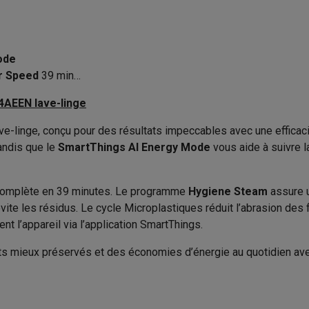
239 min
to instantanés
Appareils Canon
Appareils Nikon
Objectifs
Produit information
A
artes SD
Trépieds & supports
Accessoires action cam
Code Krëfel
ode
72 dB
M avec touches
Smartphones reconditionnés
iPhone 17
Samsung 
Marque
r Speed
39 min
B
EAN
AEEN lave-linge
es coques
Protections d'écran
Coques iPhone 17
Coques Galaxy 
té
Bracelets
Chargeurs
nge, conçu pour des résultats impeccables avec une efficacit
Code du vendeur
les USB C
Câbles lightning
Powerbanks
andis que le
SmartThings AI Energy Mode
850 mm
vous aide à suivre l
il
Supports GSM voiture
Cartes micro SD
Autres accessoires
600 mm
es
 complète en 39 minutes. Le programme
Hygiene Steam
assure 
575 mm
vite les résidus. Le cycle Microplastiques réduit l’abrasion des f
ook
PC portables Windows
PC Copilot+
Chromebooks
Écrans PC
O
t l’appareil via l’application SmartThings.
sques PC
Microphones
Stations d'acceuil
Lecteurs CD externes
65 kg
 Tab
Housses pour tablette
Liseuses
Accessoires
ents mieux préservés et des économies d’énergie au quotidie
Blanc
& Wi-Fi
Mesh Wi-Fi
Switchs
Câbles de réseau
Gauche
Cartes SD
CD & DVD