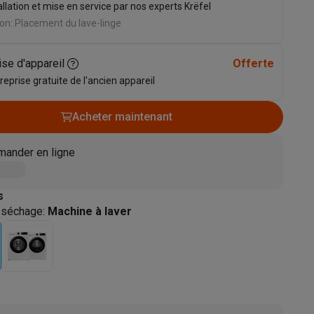
allation et mise en service par nos experts Krëfel
s
Tables de cuisson électriques
Accessoires
on: Placement du lave-linge
ise d'appareil
Offerte
s
 reprise gratuite de l'ancien appareil
Acheter maintenant
ander en ligne
d'aspirateur
Accessoires
es
Accessoires
s
 séchage
:
Machine à laver
osition et socles
Étendoirs à linge