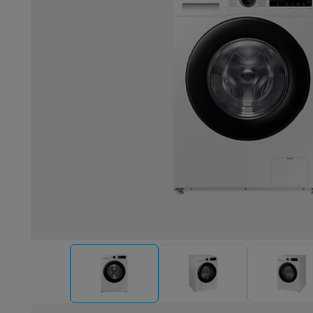
Robots & mixeurs
Robots de cuisine
Robots pâtissiers
Mix
Cuisson & vapeur
Cuiseurs multifonctions
Cuiseurs de riz 
Fun cooking
Gourmet
Fondues
Raclette
TeppanYaki
Appareil
Barbecues
Barbecues électriques
Barbecues au charbon
Ba
Boissons froides
Machines à jus
Machines à boissons péti
Ustensiles de cuisine
Poêles
Casseroles
Balances de cuis
Desserts
Gaufriers
Sorbetières
Crêpières
Desserts divers
Smart garden
Potagers d'intérieur
Plantes aromatiques
Mac
Ménage & airco
Aspirer
Aspirateurs
Aspirateurs robots
Aspirateurs balai
Asp
Robots d'entretien
Aspirateurs robots
Aspirateurs robots l
Nettoyer
Nettoyeurs de sols
Nettoyeurs à vapeur
Nettoyeur
Soin du linge
Centrales vapeur
Fers à repasser
Défroisseur
Couture
Machines à coudre
Accessoires
Climatisation
Climatiseurs mobiles
Aircoolers
Ventilateurs
A
Traitement de l'air
Purificateurs d'air
Humidificateurs
Déshum
Chauffer
Chauffage électrique
Couvertures chauffantes
Lavage & séchage
Machines à laver
Sèche-linge
Sets machi