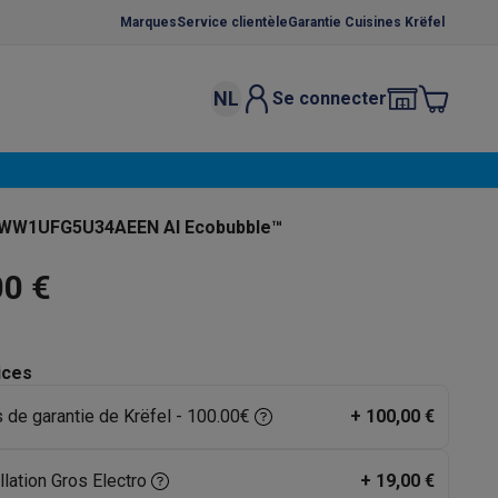
Marques
Service clientèle
Garantie Cuisines Krëfel
NL
Se connecter
osition et socles
Étendoirs à linge
élateurs
bles
Caves à vin encastrables
Micro-ondes encastrables
Machines
r WW1UFG5U34AEEN AI Ecobubble™
oêles
Casseroles
00 €
ices
s de garantie de Krëfel - 100.00€
+
100,00 €
ce Gusto
Cafetières
Café, capsules & dosettes
Accessoires
llation Gros Electro
+
19,00 €