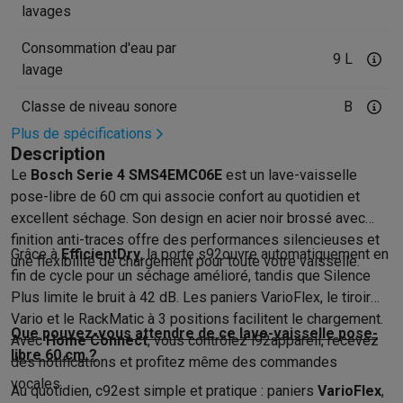
Accessoires photo
Housses de transport
Flashs & filtres
Carte
lavages
Téléphonie & montres connectées
GSM
Smartphones
Apple iPhone
Smartphones Samsung
GSM av
Consommation d'eau par
9 L
Reconditionné
Smartphones reconditionnés
Rachat
lavage
Protection GSM
Coques iPhone
Coques Samsung
Toutes les c
Classe de niveau sonore
B
Montres connectées
Montres connectées
Trackers d’activité
Br
Plus de spécifications
Chargeurs GSM
Chargeurs et câbles
Chargeurs sans fil
Câbles 
Description
Accessoires GSM
AirTags & traceurs GPS
Écouteurs sans fil
Su
Le
Bosch Serie 4 SMS4EMC06E
est un lave-vaisselle
Téléphones fixes
Téléphones fixes
Talkie walkie
Babyphones
pose-libre de 60 cm qui associe confort au quotidien et
Ordinateurs & tablettes
excellent séchage. Son design en acier noir brossé avec
Ordinateurs
PC portables
PC portables gamer
Apple MacBook
P
finition anti-traces offre des performances silencieuses et
Périphériques IT
Souris
Claviers
Webcams
Enceintes PC
Casque
Grâce à
EfficientDry
, la porte s92ouvre automatiquement en
une flexibilité de chargement pour toute votre vaisselle.
Tablettes & liseuses
Tablettes
Apple iPad
Samsung Galaxy Tab
fin de cycle pour un séchage amélioré, tandis que Silence
Imprimer
Imprimantes
Cartouches d'encre & papier
Cricut
Plus limite le bruit à 42 dB. Les paniers VarioFlex, le tiroir
Réseau & wifi
Routeurs & points d'accès
Adaptateurs CPL & Wi
Vario et le RackMatic à 3 positions facilitent le chargement.
Que pouvez-vous attendre de ce lave-vaisselle pose-
Mémoire & stockage
Disques durs externes
SSD
Clés USB
Cart
Avec
Home Connect
, vous contrôlez l92appareil, recevez
libre 60 cm ?
Logiciels
Windows & Microsoft Office
Anti-Virus
Autres logiciel
des notifications et profitez même des commandes
Accessoires IT
Chargeurs & câbles
Housses & sacs
Supports
T
vocales.
Au quotidien, c92est simple et pratique : paniers
VarioFlex
,