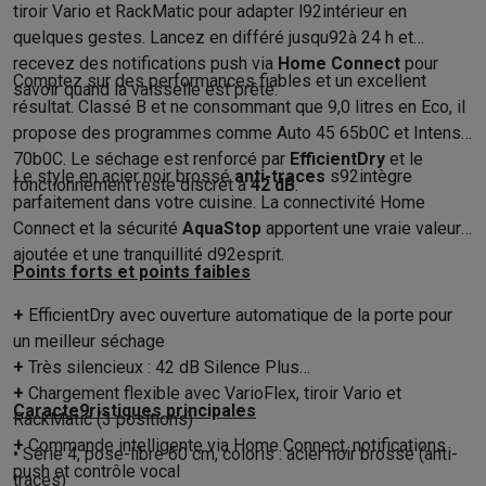
Gaming
tiroir Vario et RackMatic pour adapter l92intérieur en
PlayStation
PlayStation 5
Jeux PS5
Jeux PS4
Manettes PlaySta
quelques gestes. Lancez en différé jusqu92à 24 h et
Nintendo
Nintendo Switch 2
Jeux Nintendo Switch
Manettes Nin
recevez des notifications push via
Home Connect
pour
Comptez sur des performances fiables et un excellent
Xbox
Jeux Xbox
Manettes Xbox
Casques Xbox
Accessoires Xb
savoir quand la vaisselle est prête.
résultat. Classé B et ne consommant que 9,0 litres en Eco, il
PC gaming
PC portables gamer
PC gamer
Écrans gaming
Souris
propose des programmes comme Auto 45 65b0C et Intensif
Setup gaming
Casques gaming
Microphones gaming
Chaises g
70b0C. Le séchage est renforcé par
EfficientDry
et le
Maison & objets connectés
Le style en acier noir brossé
anti-traces
s92intègre
fonctionnement reste discret à
42 dB
.
Montres connectées
Montres connectées
Trackers d’activité
Br
parfaitement dans votre cuisine. La connectivité Home
Mobilité
Trottinettes électriques
Dashcams
GPS
Coyote
Accessoi
Connect et la sécurité
AquaStop
apportent une vraie valeur
Sécurité & protection
Caméras de surveillance
Système d’alar
ajoutée et une tranquillité d92esprit.
Points forts et points faibles
Paiement connecté
Terminaux de paiement
Accessoires SumU
Ambiance & confort
Éclairage
Panneaux solaires plug & play
Ass
+
EfficientDry avec ouverture automatique de la porte pour
Divertissement
Smart TV
Enceintes connectées
Google TV Stre
un meilleur séchage
Cuisine
Réfrigérateurs connectés
Lave-vaisselle connectés
Mac
+
Très silencieux : 42 dB Silence Plus
Ménage & santé
Lave-linge connectés
Sèche-linge connectés
T
+
Chargement flexible avec VarioFlex, tiroir Vario et
Produits éco
Caracte9ristiques principales
RackMatic (3 positions)
Éco-chèques
+
Commande intelligente via Home Connect, notifications
• Série 4, pose-libre 60 cm, coloris : acier noir brossé (anti-
Éco-chèques info
Tous les produits éco
Toutes les promotions
push et contrôle vocal
traces)