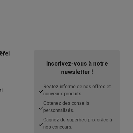
asser avec des éco-chèques
Aspirateurs balai avec éco-cheques
ëfel
-chèques
Carafes filtrantes
Accessoires de cuisine avec des éc
Inscrivez-vous à notre
newsletter !
ec des éco-chèques
Cuisinières avec des éco-chèques
Hottes a
Restez informé de nos offres et
el
nouveaux produits.
Obtenez des conseils
s éco-cheques
Tourne-disque avec éco-cheques
personnalisés.
c des éco-chèques
Powerbanks avec des éco-cheques
Encre et 
Gagnez de superbes prix grâce à
nos concours.