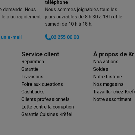
téléphone
re demande. Nous
Nous sommes joignables tous les
Zone standard
 le plus rapidement
jours ouvrables de 8 h 30 à 18 h et le
ions éco
samedi de 10 h à 18 h.
Zone standard
nateurs portables reconditionnés
Rachat
un e-mail
02 255 00 00
Zone standard
c des éco-chèques
Aspirateurs avec des éco-chèques
Fers à rep
Zone standard
Service client
À propos de Kr
Réparation
Nos actions
es à café avec des éco-cheques
Machines à soda avec des éco
Zone standard
Garantie
Soldes
Livraisons
3100 W
Notre histoire
c des éco-chèques
Congélateurs avec des éco-chèques
Fours av
Foire aux questions
Nos magasins
3700 W
Cashbacks
Travailler chez Krëf
Clients professionnels
Notre assortiment
2200 W
éco-cheques
Casques avec des éco-cheques
Écouteurs avec de
Lutte contre la corruption
3700 W
Garantie Cuisines Krëfel
éco-cheques
PC portables avec des éco-cheques
Écrans PC ave