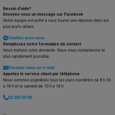
Gaming
PlayStation
PlayStation 5
Jeux PS5
Jeux PS4
Manettes PlaySta
Besoin d’aide?
Nintendo
Nintendo Switch 2
Jeux Nintendo Switch
Manettes Nin
Envoyez-nous un message sur Facebook
Xbox
Jeux Xbox
Manettes Xbox
Casques Xbox
Accessoires Xb
Notre équipe est prête à vous fournir une réponse dans les
PC gaming
PC portables gamer
PC gamer
Écrans gaming
Souris
plus brefs délais.
Setup gaming
Casques gaming
Microphones gaming
Chaises g
Chattez avec nous
Maison & objets connectés
Remplissez notre formulaire de contact
Montres connectées
Montres connectées
Trackers d’activité
Br
Nous traitons votre demande. Nous vous contacterons le
Mobilité
Trottinettes électriques
Dashcams
GPS
Coyote
Accessoi
plus rapidement possible.
Sécurité & protection
Caméras de surveillance
Système d’alar
Paiement connecté
Terminaux de paiement
Accessoires SumU
Envoyez-nous un e-mail
Ambiance & confort
Éclairage
Panneaux solaires plug & play
Ass
Appelez le service client par téléphone
Divertissement
Smart TV
Enceintes connectées
Google TV Stre
Nous sommes joignables tous les jours ouvrables de 8 h 30
Cuisine
Réfrigérateurs connectés
Lave-vaisselle connectés
Mac
à 18 h et le samedi de 10 h à 18 h.
Ménage & santé
Lave-linge connectés
Sèche-linge connectés
T
Produits éco
02 255 00 00
Éco-chèques
Éco-chèques info
Tous les produits éco
Toutes les promotions