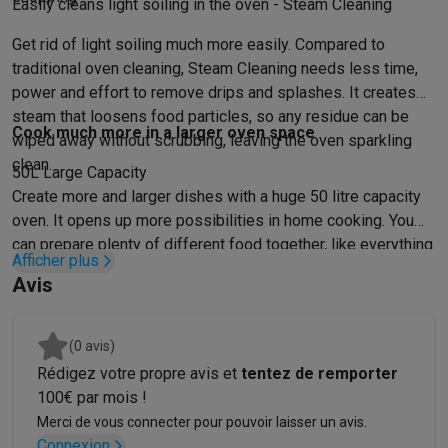
Gaming
Easily cleans light soiling in the oven - Steam Cleaning
PlayStation
PlayStation 5
Jeux PS5
Jeux PS4
Manettes PlaySta
Get rid of light soiling much more easily. Compared to
Nintendo
Nintendo Switch 2
Jeux Nintendo Switch
Manettes Nin
traditional oven cleaning, Steam Cleaning needs less time,
Xbox
Jeux Xbox
Manettes Xbox
Casques Xbox
Accessoires Xb
power and effort to remove drips and splashes. It creates
PC gaming
PC portables gamer
PC gamer
Écrans gaming
Souris
steam that loosens food particles, so any residue can be
Setup gaming
Casques gaming
Microphones gaming
Chaises g
Cook much more in a larger oven space
wiped away without scrubbing, leaving the oven sparkling
Consoles de jeu
clean.
50L Large Capacity
Maison & objets connectés
Create more and larger dishes with a huge 50 litre capacity
Montres connectées
Montres connectées
Trackers d’activité
Br
oven. It opens up more possibilities in home cooking. You
Mobilité
Trottinettes électriques
Dashcams
GPS
Coyote
Accessoi
can prepare plenty of different food together, like everything
Sécurité & protection
Caméras de surveillance
Système d’alar
Afficher plus
you need for a party. Or it can easily accommodate large
Paiement connecté
Terminaux de paiement
Accessoires SumU
Avis
items, like a king-size turkey, for a family gathering.
Ambiance & confort
Éclairage
Panneaux solaires plug & play
Ass
Divertissement
Smart TV
Enceintes connectées
Google TV Stre
(0 avis)
Cuisine
Réfrigérateurs connectés
Lave-vaisselle connectés
Mac
Rédigez votre propre avis et
tentez de remporter
Ménage & santé
Lave-linge connectés
Sèche-linge connectés
T
100€ par mois !
Produits éco
Merci de vous connecter pour pouvoir laisser un avis.
Éco-chèques
Connexion