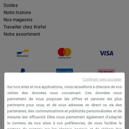
Soldes
Notre histoire
Nos magasins
Travailler chez Krëfel
Notre assortiment
Continuer sans accepter
Sur nos sites et nos applications, nous recueillons à chacune de vos
visites des données vous concernant. Ces données nous
permettent de vous proposer les offres et services les plus
Conditions générales de vente
pertinents pour vous, et de vous adresser, en direct ou via des
Privacy
partenaires, des communications et publicités personnalisées et de
mesurer leur efficacité. Elles nous permettent également d’adapter
Disclaimer
le contenu de nos sites à vos préférences, de vous faciliter le
Cookies