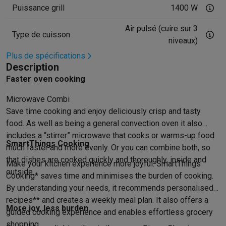
Accessoires photo
Housses de transport
Flashs & filtres
Carte
Puissance grill
1400 W
Téléphonie & montres connectées
GSM
Smartphones
Apple iPhone
Smartphones Samsung
GSM av
Air pulsé (cuire sur 3
Type de cuisson
Reconditionné
Smartphones reconditionnés
Rachat
niveaux)
Protection GSM
Coques iPhone
Coques Samsung
Toutes les c
Plus de spécifications
Montres connectées
Montres connectées
Trackers d’activité
Br
Description
Chargeurs GSM
Chargeurs et câbles
Chargeurs sans fil
Câbles 
Faster oven cooking
Accessoires GSM
AirTags & traceurs GPS
Écouteurs sans fil
Su
Microwave Combi
Téléphones fixes
Téléphones fixes
Talkie walkie
Babyphones
Save time cooking and enjoy deliciously crisp and tasty
Ordinateurs & tablettes
food. As well as being a general convection oven it also
Ordinateurs
PC portables
PC portables gamer
Apple MacBook
P
includes a “stirrer” microwave that cooks or warms-up food
Périphériques IT
Souris
Claviers
Webcams
Enceintes PC
Casque
SmartThings Cooking
much faster and more evenly. Or you can combine both, so
Tablettes & liseuses
Tablettes
Apple iPad
Samsung Galaxy Tab
that dishes are cooked quickly and thoroughly, inside and
Make your kitchen experience more joyful. SmartThings
Imprimer
Imprimantes
Cartouches d'encre & papier
Cricut
outside.
Cooking* saves time and minimises the burden of cooking.
Réseau & wifi
Routeurs & points d'accès
Adaptateurs CPL & Wi
By understanding your needs, it recommends personalised
Mémoire & stockage
Disques durs externes
SSD
Clés USB
Cart
recipes** and creates a weekly meal plan. It also offers a
Logiciels
Windows & Microsoft Office
Anti-Virus
Autres logiciel
More joy, less burden
guided cooking experience and enables effortless grocery
Accessoires IT
Chargeurs & câbles
Housses & sacs
Supports
T
shopping