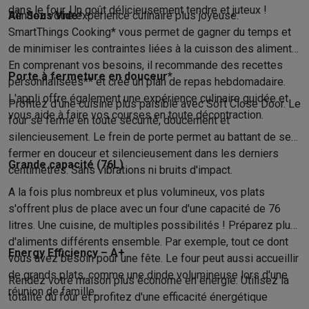
Gaming
dans le four. Un goût délicieusement tendre et juteux !
Air Sous Vide*
Rendez votre expérience culinaire plus joyeuse.
PlayStation
PlayStation 5
Jeux PS5
Jeux PS4
Manettes PlaySta
SmartThings Cooking* vous permet de gagner du temps et
Nintendo
Nintendo Switch 2
Jeux Nintendo Switch
Manettes Nin
de minimiser les contraintes liées à la cuisson des aliments.
Xbox
Jeux Xbox
Manettes Xbox
Casques Xbox
Accessoires Xb
En comprenant vos besoins, il recommande des recettes
PC gaming
PC portables gamer
PC gamer
Écrans gaming
Souris
Porte à fermeture en douceur*
personnalisées** et crée un plan de repas hebdomadaire.
Setup gaming
Casques gaming
Microphones gaming
Chaises g
L'appli offre également une expérience culinaire guidée et
Profitez d'une cuisine plus paisible avec Soft Close Door. Le
Consoles de jeu
vous aide à faire vos courses en toute décontraction.
four se ferme en toute sécurité, doucement et
Maison & objets connectés
silencieusement. Le frein de porte permet au battant de se
Montres connectées
Montres connectées
Trackers d’activité
Br
fermer en douceur et silencieusement dans les derniers
Mobilité
Trottinettes électriques
Dashcams
GPS
Coyote
Accessoi
Grande capacité (76L)
centimètres. Sans vibrations ni bruits d'impact.
Sécurité & protection
Caméras de surveillance
Système d’alar
Paiement connecté
Terminaux de paiement
Accessoires SumU
A la fois plus nombreux et plus volumineux, vos plats
Ambiance & confort
Éclairage
Panneaux solaires plug & play
Ass
s'offrent plus de place avec un four d'une capacité de 76
litres. Une cuisine, de multiples possibilités ! Préparez plus
Divertissement
Smart TV
Enceintes connectées
Google TV Stre
d'aliments différents ensemble. Par exemple, tout ce dont
Cuisine
Réfrigérateurs connectés
Lave-vaisselle connectés
Mac
Energy Efficiency – A+
vous avez besoin pour une fête. Le four peut aussi accueillir
Ménage & santé
Lave-linge connectés
Sèche-linge connectés
T
de grands plats, comme une dinde volumineuse lors d'une
Produits éco
Rendez votre maison plus économe en énergie. Utilisez la
réunion de famille.
Éco-chèques
totalité du four et profitez d'une efficacité énergétique