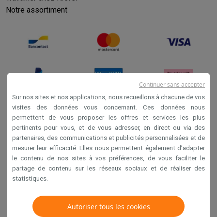
Notre assortiment
Continuer sans accepter
Sur nos sites et nos applications, nous recueillons à chacune de vos
visites des données vous concernant. Ces données nous
permettent de vous proposer les offres et services les plus
Conditions générales de vente
pertinents pour vous, et de vous adresser, en direct ou via des
Privacy
partenaires, des communications et publicités personnalisées et de
mesurer leur efficacité. Elles nous permettent également d’adapter
Disclaimer
le contenu de nos sites à vos préférences, de vous faciliter le
Cookies
partage de contenu sur les réseaux sociaux et de réaliser des
statistiques.
Krëfel NV - Steenstraat 44 - Industriezone 4 "T Sas",
Autoriser tous les cookies
1851 Humbeek, België