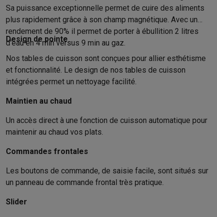
Gaming
Sa puissance exceptionnelle permet de cuire des aliments
PlayStation
PlayStation 5
Jeux PS5
Jeux PS4
Manettes PlaySta
plus rapidement grâce à son champ magnétique. Avec un
Nintendo
Nintendo Switch 2
Jeux Nintendo Switch
Manettes Nin
rendement de 90% il permet de porter à ébullition 2 litres
Xbox
Jeux Xbox
Manettes Xbox
Casques Xbox
Accessoires Xb
Design de pointe
d'eau en 4 min versus 9 min au gaz.
PC gaming
PC portables gamer
PC gamer
Écrans gaming
Souris
Nos tables de cuisson sont conçues pour allier esthétisme
Setup gaming
Casques gaming
Microphones gaming
Chaises g
et fonctionnalité. Le design de nos tables de cuisson
Maison & objets connectés
intégrées permet un nettoyage facilité.
Montres connectées
Montres connectées
Trackers d’activité
Br
Mobilité
Trottinettes électriques
Dashcams
GPS
Coyote
Accessoi
Maintien au chaud
Sécurité & protection
Caméras de surveillance
Système d’alar
Un accès direct à une fonction de cuisson automatique pour
Paiement connecté
Terminaux de paiement
Accessoires SumU
maintenir au chaud vos plats.
Ambiance & confort
Éclairage
Panneaux solaires plug & play
Ass
Divertissement
Smart TV
Enceintes connectées
Google TV Stre
Commandes frontales
Cuisine
Réfrigérateurs connectés
Lave-vaisselle connectés
Mac
Ménage & santé
Lave-linge connectés
Sèche-linge connectés
T
Les boutons de commande, de saisie facile, sont situés sur
un panneau de commande frontal très pratique.
Produits éco
Éco-chèques
Slider
Éco-chèques info
Tous les produits éco
Toutes les promotions