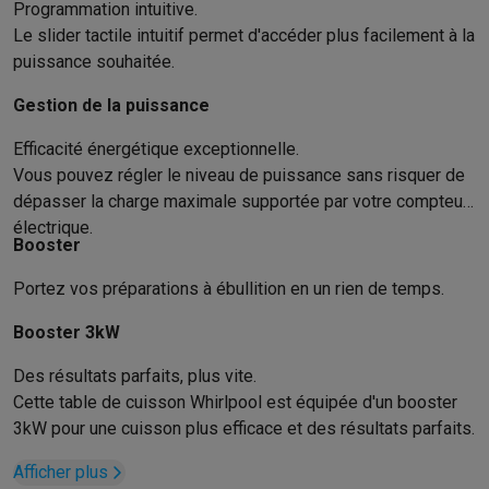
Reconditionné
Programmation intuitive.
Smartphones reconditionnés
Tablettes reconditionnés
Ordinate
Le slider tactile intuitif permet d'accéder plus facilement à la
Ménage
puissance souhaitée.
Machines à laver avec des éco-chèques
Sèche-linge avec des
Gestion de la puissance
Petits appareils de cuisine
Petits appareils de cuisine avec des éco-chèques
Machines à
Efficacité énergétique exceptionnelle.
Grands appareils de cuisine
Vous pouvez régler le niveau de puissance sans risquer de
Lave-vaisselle avec des éco-chèques
Réfrigerateurs avec de
dépasser la charge maximale supportée par votre compteur
Climatiseurs
électrique.
Climatiseurs avec des éco-chèques
Booster
TV & audio
Portez vos préparations à ébullition en un rien de temps.
TV avec des éco-cheques
Enceintes Bluetooth avec des éco-
Multimédie & téléphonie
Booster 3kW
Smartphones avec des éco-cheques
Tablettes avec des éco-
En route
Des résultats parfaits, plus vite.
Cette table de cuisson Whirlpool est équipée d'un booster
Trottinettes électriques avec des éco-chèques
3kW pour une cuisson plus efficace et des résultats parfaits.
Initiatives écologiques
Impact
Économies d'énergie
Recyclez votre vieux électro
Afficher plus
Info & actions