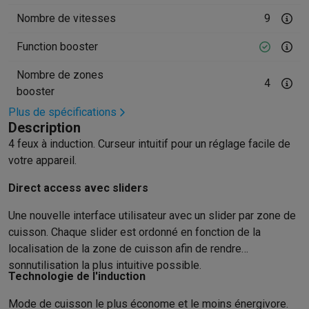
Accessoires photo
Housses de transport
Flashs & filtres
Carte
Téléphonie & montres connectées
Nombre de vitesses
9
GSM
Smartphones
Apple iPhone
Smartphones Samsung
GSM av
Function booster
Reconditionné
Smartphones reconditionnés
Rachat
Protection GSM
Coques iPhone
Coques Samsung
Toutes les c
Nombre de zones
4
Montres connectées
Montres connectées
Trackers d’activité
Br
booster
Chargeurs GSM
Chargeurs et câbles
Chargeurs sans fil
Câbles 
Plus de spécifications
Accessoires GSM
AirTags & traceurs GPS
Écouteurs sans fil
Su
Description
Téléphones fixes
Téléphones fixes
Talkie walkie
Babyphones
4 feux à induction. Curseur intuitif pour un réglage facile de
Ordinateurs & tablettes
votre appareil.
Ordinateurs
PC portables
PC portables gamer
Apple MacBook
P
Direct access avec sliders
Périphériques IT
Souris
Claviers
Webcams
Enceintes PC
Casque
Tablettes & liseuses
Tablettes
Apple iPad
Samsung Galaxy Tab
Une nouvelle interface utilisateur avec un slider par zone de
Imprimer
Imprimantes
Cartouches d'encre & papier
Cricut
cuisson. Chaque slider est ordonné en fonction de la
Réseau & wifi
Routeurs & points d'accès
Adaptateurs CPL & Wi
localisation de la zone de cuisson afin de rendre
Mémoire & stockage
Disques durs externes
SSD
Clés USB
Cart
sonnutilisation la plus intuitive possible.
Logiciels
Windows & Microsoft Office
Anti-Virus
Autres logiciel
Technologie de l'induction
Accessoires IT
Chargeurs & câbles
Housses & sacs
Supports
T
Mode de cuisson le plus économe et le moins énergivore.