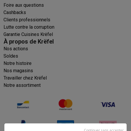
Foire aux questions
Cashbacks
Clients professionnels
Lutte contre la corruption
Garantie Cuisines Krëfel
À propos de Krëfel
Nos actions
Soldes
Notre histoire
Nos magasins
Travailler chez Krëfel
Notre assortiment
Continuer sans accepter