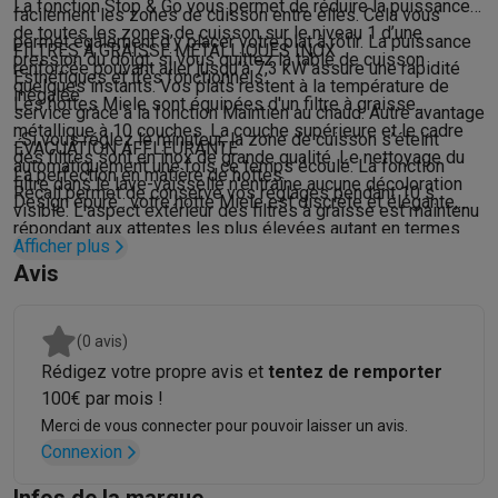
La fonction Stop & Go vous permet de réduire la puissance
facilement les zones de cuisson entre elles. Cela vous
de toutes les zones de cuisson sur le niveau 1 d’une
permet également d’y placer votre plat à rôtir. La puissance
FILTRES À GRAISSE MÉTALLIQUES INOX
pression du doigt, si vous quittez la table de cuisson
renforcée pouvant aller jusqu’à 7,3 kW assure une rapidité
Esthétiques et très fonctionnels
quelques instants. Vos plats restent à la température de
inégalée.
Les hottes Miele sont équipées d'un filtre à graisse
service grâce à la fonction Maintien au chaud. Autre avantage
métallique à 10 couches. La couche supérieure et le cadre
: Si vous réglez le minuteur, la zone de cuisson s’éteint
ÉVACUATION AFFLEURANTE
des filtres sont en inox de grande qualité. Le nettoyage du
automatiquement une fois ce temps écoulé. La fonction
La perfection en matière de hottes
filtre dans le lave-vaisselle n'entraîne aucune décoloration
Recall permet de conserve vos réglages pendant 10 s.
Design épuré : votre hotte Miele est discrète et élégante,
visible. L'aspect extérieur des filtres à graisse est maintenu
répondant aux attentes les plus élevées autant en termes
sur une longue durée.
Afficher plus
d’esthétique que de fonctionnalité.Grâce à la hotte à fleur de
Avis
plan, faites confortablement glisser les poêles et
casseroles sur votre plan de cuisson, sans le moindre
obstacle.
(0 avis)
Rédigez votre propre avis et
tentez de remporter
100€ par mois !
Merci de vous connecter pour pouvoir laisser un avis.
Connexion