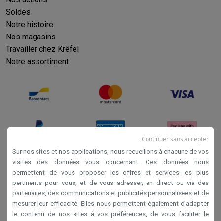
Soldes
Notre histoire
Nos magasins
Travailler chez Krëfel
Notre assortiment
Continuer sans accepter
Sur nos sites et nos applications, nous recueillons à chacune de vos
visites des données vous concernant. Ces données nous
permettent de vous proposer les offres et services les plus
Conditions générales de vente
pertinents pour vous, et de vous adresser, en direct ou via des
Privacy
partenaires, des communications et publicités personnalisées et de
mesurer leur efficacité. Elles nous permettent également d’adapter
Disclaimer
le contenu de nos sites à vos préférences, de vous faciliter le