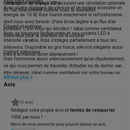
Accessoires photo
Housses de transport
Flashs & filtres
Carte
Petit mais puissant
compagnon de voyage idéal.
l'inclinaison verticale à 35° assurent une circulation optimale
Téléphonie & montres connectées
Avec quatre réglages de vitesse et un moteur économe en
de l'air, exactement comme vous le souhaitez.
GSM
Smartphones
Apple iPhone
Smartphones Samsung
GSM av
énergie de 10 W, Rize fournit exactement le refroidissement
dont vous avez besoin. D'une brise légère à un flux d'air
Reconditionné
Smartphones reconditionnés
Rachat
Élégant et pratique
puissant. C'est vous qui décidez ! Idéal comme ventilateur
Protection GSM
Coques iPhone
Coques Samsung
Toutes les c
Avec sa luxueuse finition mate et ses voyants LED à
silencieux pour la chambre ou la cuisine.
Montres connectées
Montres connectées
Trackers d’activité
Br
intensité variable, Rize s'intègre parfaitement à tous les
Chargeurs GSM
Chargeurs et câbles
Chargeurs sans fil
Câbles 
intérieurs. Disponible en gris foncé, elle est élégante aussi
Accessoires GSM
AirTags & traceurs GPS
Écouteurs sans fil
Su
Confort silencieux
bien à la maison qu'en déplacement !
Téléphones fixes
Téléphones fixes
Talkie walkie
Babyphones
Rize fonctionne aussi silencieusement qu'un chuchotement,
Ordinateurs & tablettes
ce qui vous permet de travailler, d'étudier ou de dormir sans
Ordinateurs
PC portables
PC portables gamer
Apple MacBook
P
être dérangé. Idéal comme ventilateur sur votre bureau ou
Afficher plus
votre table de chevet.
Périphériques IT
Souris
Claviers
Webcams
Enceintes PC
Casque
Avis
Tablettes & liseuses
Tablettes
Apple iPad
Samsung Galaxy Tab
Imprimer
Imprimantes
Cartouches d'encre & papier
Cricut
Réseau & wifi
Routeurs & points d'accès
Adaptateurs CPL & Wi
(0 avis)
Mémoire & stockage
Disques durs externes
SSD
Clés USB
Cart
Rédigez votre propre avis et
tentez de remporter
Logiciels
Windows & Microsoft Office
Anti-Virus
Autres logiciel
100€ par mois !
Accessoires IT
Chargeurs & câbles
Housses & sacs
Supports
T
Merci de vous connecter pour pouvoir laisser un avis.