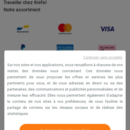
Travailler chez Krëfel
Notre assortiment
Continuer sans accepter
Sur nos sites et nos applications, nous recueillons à chacune de vos
visites des données vous concernant. Ces données nous
permettent de vous proposer les offres et services les plus
Conditions générales de vente
pertinents pour vous, et de vous adresser, en direct ou via des
Privacy
partenaires, des communications et publicités personnalisées et de
mesurer leur efficacité. Elles nous permettent également d’adapter
Disclaimer
le contenu de nos sites à vos préférences, de vous faciliter le
Cookies
partage de contenu sur les réseaux sociaux et de réaliser des
statistiques.
Krëfel NV - Steenstraat 44 - Industriezone 4 "T Sas",