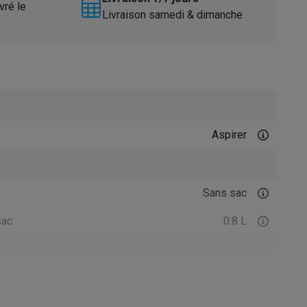
vré le
Livraison samedi & dimanche
Aspirer
Accessoires
Sans sac
sac
0.8 L
21003412