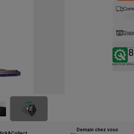
eurs
Blenders
Soupmakers
Hachoirs
Accessoires
et cuiseurs vapeur
Bouilloires
Robots chauffants
Machines à pâte
Comm
s à pizza
Accessoires
rbecues au gaz
Accessoires
llantes
Carafes filtrantes
Cartouches filtrantes
Machines à glaçon
Disp
ine
Machines sous vide
Ustensiles & gadgets de cuisine
hines à composter
Accessoires
irateurs traîneaux
Aspirateurs de table
Aspirateurs chantier
Sacs 
aveur
Robots tondeuses
Robots piscine
Robots lave-vitres
s tapis
Nettoyeurs haute pression
Nettoyeurs de vitres
Serpillièr
s vapeur
Centres de repassage
Planches à repasser
Accessoires
ccessoires
+
2
idificateurs
Stations météo
ne à laver et sèche-linge
Lave-linges séchants
Cadres de superp
Demain chez vous
lick&Collect