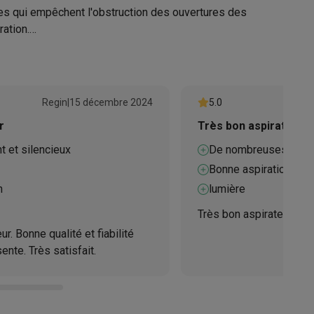
Dyson
tes qui empêchent l'obstruction des ouvertures des
ration.
5025155027882
CINETIC BIGBALL2 ABS(228415-01
Galaxy Fold8
plémentaires.
Regin
|
15 décembre 2024
5.0
S26
Coques Galaxy Flip8 & Fold8 (Ultra)
r
Très bon aspirateur.
les.
t et silencieux
De nombreuses pièces
Bonne aspiration
n
lumière
Très bon aspirateur.
rdinateurs de bureau
ur. Bonne qualité et fiabilité
nte. Très satisfait.