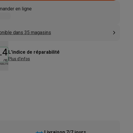
s
Tables de cuisson électriques
Accessoires
ander en ligne
s
onible dans 35 magasins
L'indice de réparabilité
Plus d'infos
d'aspirateur
Accessoires
es
Accessoires
osition et socles
Étendoirs à linge
Livraison 7/7 jours