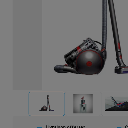
Robots & mixeurs
Robots de cuisine
Robots pâtissiers
Mix
Cuisson & vapeur
Cuiseurs multifonctions
Cuiseurs de riz 
Fun cooking
Gourmet
Fondues
Raclette
TeppanYaki
Appareil
Barbecues
Barbecues électriques
Barbecues au charbon
Ba
Boissons froides
Machines à jus
Machines à boissons péti
Ustensiles de cuisine
Poêles
Casseroles
Balances de cuis
Desserts
Gaufriers
Sorbetières
Crêpières
Desserts divers
Smart garden
Potagers d'intérieur
Plantes aromatiques
Mac
Ménage & airco
Aspirer
Aspirateurs
Aspirateurs robots
Aspirateurs balai
Asp
Robots d'entretien
Aspirateurs robots
Aspirateurs robots l
Nettoyer
Nettoyeurs de sols
Nettoyeurs à vapeur
Nettoyeur
Soin du linge
Centrales vapeur
Fers à repasser
Défroisseur
Couture
Machines à coudre
Accessoires
Climatisation
Climatiseurs mobiles
Aircoolers
Ventilateurs
A
Traitement de l'air
Purificateurs d'air
Humidificateurs
Déshum
Chauffer
Chauffage électrique
Couvertures chauffantes
Lavage & séchage
Machines à laver
Sèche-linge
Sets machi
Livraison offerte*
C