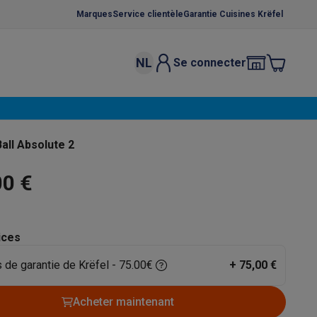
Marques
Service clientèle
Garantie Cuisines Krëfel
NL
Se connecter
osition et socles
Étendoirs à linge
élateurs
bles
Caves à vin encastrables
Micro-ondes encastrables
Machines
all Absolute 2
oêles
Casseroles
00 €
ices
 de garantie de Krëfel - 75.00€
+
75,00 €
ce Gusto
Cafetières
Café, capsules & dosettes
Accessoires
Acheter maintenant