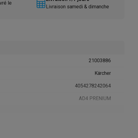
vré le
Livraison samedi & dimanche
21003886
Accessoires
Kärcher
4054278242064
AD4 PRENIUM
sable
KARCHER