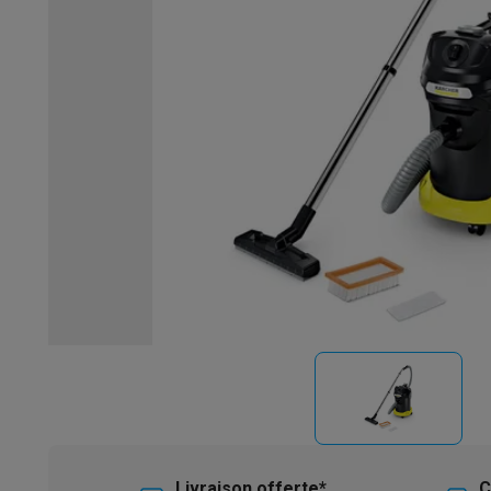
Robots & mixeurs
Robots de cuisine
Robots pâtissiers
Mix
Cuisson & vapeur
Cuiseurs multifonctions
Cuiseurs de riz 
Fun cooking
Gourmet
Fondues
Raclette
TeppanYaki
Appareil
Barbecues
Barbecues électriques
Barbecues au charbon
Ba
Boissons froides
Machines à jus
Machines à boissons péti
Ustensiles de cuisine
Poêles
Casseroles
Balances de cuis
Desserts
Gaufriers
Sorbetières
Crêpières
Desserts divers
Smart garden
Potagers d'intérieur
Plantes aromatiques
Mac
Ménage & airco
Aspirer
Aspirateurs
Aspirateurs robots
Aspirateurs balai
Asp
Robots d'entretien
Aspirateurs robots
Aspirateurs robots l
Nettoyer
Nettoyeurs de sols
Nettoyeurs à vapeur
Nettoyeur
Soin du linge
Centrales vapeur
Fers à repasser
Défroisseur
Couture
Machines à coudre
Accessoires
Climatisation
Climatiseurs mobiles
Aircoolers
Ventilateurs
A
Traitement de l'air
Purificateurs d'air
Humidificateurs
Déshum
Chauffer
Chauffage électrique
Couvertures chauffantes
Lavage & séchage
Machines à laver
Sèche-linge
Sets machi
Livraison offerte*
C