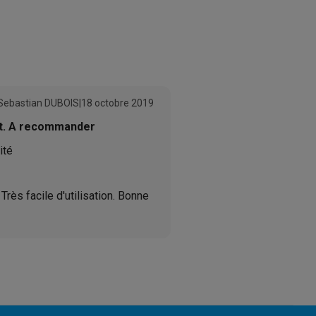
België Boomsesteenweg 939 2610
Wilrijk
03/3400700
Galaxy Fold8
retail.be@karcher.com
Sebastian DUBOIS
|
18 octobre 2019
S26
Coques Galaxy Flip8 & Fold8 (Ultra)
it. A recommander
ité
 Très facile d'utilisation. Bonne
u
rdinateurs de bureau