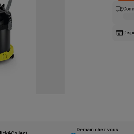
eurs
Blenders
Soupmakers
Hachoirs
Accessoires
et cuiseurs vapeur
Bouilloires
Robots chauffants
Machines à pâte
Comm
s à pizza
Accessoires
rbecues au gaz
Accessoires
llantes
Carafes filtrantes
Cartouches filtrantes
Machines à glaçon
Disp
ine
Machines sous vide
Ustensiles & gadgets de cuisine
hines à composter
Accessoires
irateurs traîneaux
Aspirateurs de table
Aspirateurs chantier
Sacs 
aveur
Robots tondeuses
Robots piscine
Robots lave-vitres
s tapis
Nettoyeurs haute pression
Nettoyeurs de vitres
Serpillièr
s vapeur
Centres de repassage
Planches à repasser
Accessoires
ccessoires
idificateurs
Stations météo
ne à laver et sèche-linge
Lave-linges séchants
Cadres de superp
Demain chez vous
lick&Collect