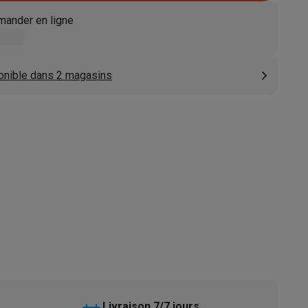
s
Tables de cuisson électriques
Accessoires
ander en ligne
s
onible dans 2 magasins
d'aspirateur
Accessoires
es
Accessoires
osition et socles
Étendoirs à linge
Livraison 7/7 jours