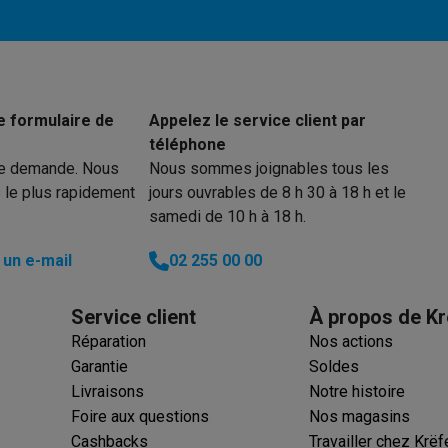
u filtre intégré en appuyant sur un seul bouton
iciels
rts
Tapis de souris
Autres accessoires
56.5 cm
 protection Ø 35 mm
36.5 cm
yStation
Casques PlayStation
Casques VR Playstation
Accessoire
échets et un filtre plat résistant au feu
 Nintendo Switch
Casques Nintendo Switch
Accessoires Nintend
6.9 kg
e formulaire de
Appelez le service client par
s Xbox
téléphone
uris gaming
Claviers gaming
Manettes gaming PC
re demande. Nous
Nous sommes joignables tous les
es gaming
Bureaux gamer
TV gaming
Écrans gaming
Casques de réa
 le plus rapidement
jours ouvrables de 8 h 30 à 18 h et le
samedi de 10 h à 18 h.
té
Bracelets
Chargeurs
un e-mail
02 255 00 00
essoires trottinettes
Accessoires GPS
alarme
Détecteur de mouvements
Sonnettes connectées
Détecteu
Service client
À propos de Kr
SumUp
Réparation
Nos actions
y
Assistant vocal
Stations météo
Garantie
Soldes
 Streamer
Apple TV
Piles & chargeurs
Prises & adaptateurs
Livraisons
Notre histoire
s
Machines expresso connectées
Fours connectés
Robots de cui
Foire aux questions
Nos magasins
tés
Traitement de l'air connectés
Aspirateurs connectés
Pèse-per
Cashbacks
Travailler chez Krëf