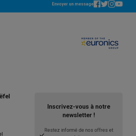
Envoyer un message
s Playstation
o Switch
lité virtuelle
SimRacing
Manettes gaming smartphones
Accessoi
rs de fumée
AirTags & traceurs GPS
ëfel
Inscrivez-vous à notre
newsletter !
sine connectés
Restez informé de nos offres et
sonne connectés
Brosses à dents électriques connectées
Babyp
el