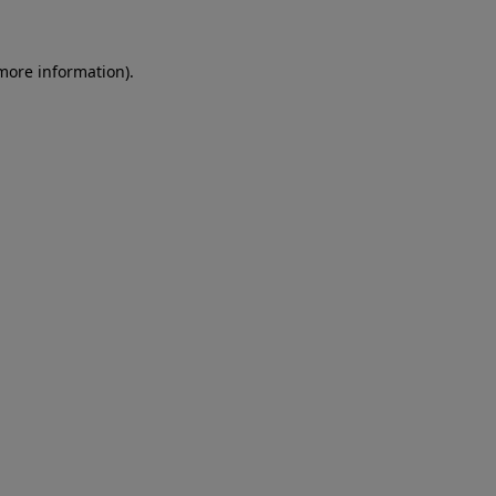
more information)
.