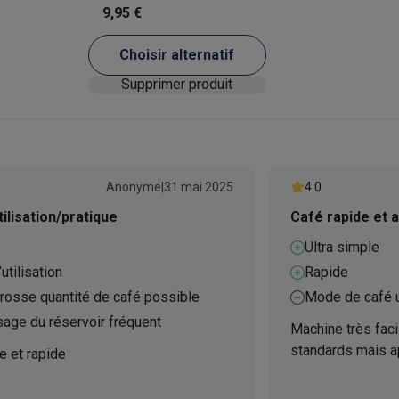
9,95 €
ions éco
Choisir alternatif
nateurs portables reconditionnés
Rachat
Supprimer produit
Boutons
c des éco-chèques
Aspirateurs avec des éco-chèques
Fers à rep
0
es à café avec des éco-cheques
Machines à soda avec des éco
Anonyme
|
31 mai 2025
4.0
c des éco-chèques
Congélateurs avec des éco-chèques
Fours av
tilisation/pratique
Café rapide et 
Ultra simple
utilisation
Rapide
éco-cheques
Casques avec des éco-cheques
Écouteurs avec de
rosse quantité de café possible
Mode de café 
age du réservoir fréquent
Machine très facil
éco-cheques
PC portables avec des éco-cheques
Écrans PC ave
standards mais a
le et rapide