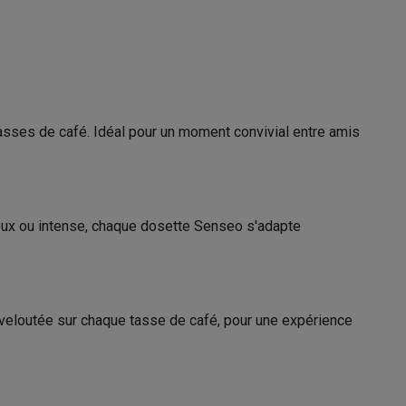
Galaxy Fold8
Lungo, Café
tasses de café. Idéal pour un moment convivial entre amis
S26
Coques Galaxy Flip8 & Fold8 (Ultra)
21005170
oux ou intense, chaque dosette Senseo s'adapte
Philips
8710103914785
rdinateurs de bureau
HD6553/67
 veloutée sur chaque tasse de café, pour une expérience
sable
Philips