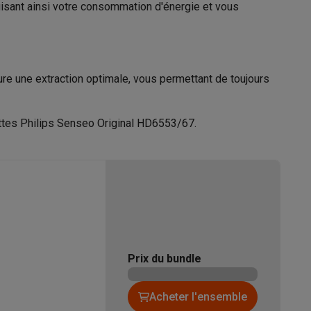
duisant ainsi votre consommation d'énergie et vous
Nederland Tussendiepen 4A 9206AD
Drachten
s Playstation
www.home.id
o Switch
sure une extraction optimale, vous permettant de toujours
ttes Philips Senseo Original HD6553/67.
lité virtuelle
SimRacing
Manettes gaming smartphones
Accessoi
rs de fumée
AirTags & traceurs GPS
Prix du bundle
sine connectés
sonne connectés
Brosses à dents électriques connectées
Babyp
Acheter l'ensemble