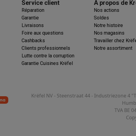
Service client
À propos de Kr
Réparation
Nos actions
Garantie
Soldes
Livraisons
Notre histoire
Foire aux questions
Nos magasins
Cashbacks
Travailler chez Krëf
Clients professionnels
Notre assortiment
Lutte contre la corruption
Garantie Cuisines Krëfel
Krëfel NV - Steenstraat 44 - Industriezone 4 "
Humbe
TVA BE 0
Copy