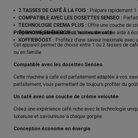
Appareils photo
Appareils photo numériques
Appareils pho
Vidéo
GoPro
Action cams
Drones
Caméscopes
2 TASSES DE CAFÉ À LA FOIS :
Prépare rapidement 1 
Hauteur
Accessoires photo
Housses de transport
Flashs & filtres
C
COMPATIBLE AVEC LES DOSETTES SENSEO :
Parfai
Poids
Téléphonie & montres connectées
TECHNOLOGIE CREMA PLUS :
Offre une couche de crè
Préparez rapidement deux tasses de café
ÉCONOME EN ÉNERGIE :
L'arrêt automatique aide à éco
GSM
Smartphones
Apple iPhone
Smartphones Samsung
GS
Préparation de café
KOFFIEBOOST :
Profitez d'une saveur maximale avec u
Reconditionné
Smartphones reconditionnés
Rachat
Cet appareil permet de choisir entre 1 ou 2 tasses de caf
Protection GSM
Coques iPhone
Coques Samsung
Toutes l
Convient pour
ou en famille.
Montres connectées
Montres connectées
Trackers d’activi
Capacité réservoir d’eau
Chargeurs GSM
Chargeurs et câbles
Chargeurs sans fil
Câb
Compatible avec les dosettes Senseo
Accessoires GSM
AirTags & traceurs GPS
Écouteurs sans f
Nombre de tasses par préparation
Cette machine à café est parfaitement adaptée à vos sav
Téléphones fixes
Téléphones fixes
Talkie walkie
Babyphon
parfaitement, vous permettant de toujours profiter du goû
Ordinateurs & tablettes
Moulin à café intégré
Ordinateurs
PC portables
PC portables gamer
Apple MacB
Un café avec une couche de crème veloutée
Réglage de la température
Périphériques IT
Souris
Claviers
Webcams
Enceintes PC
Ca
Créez une expérience café riche avec la technologie uniq
Tablettes & liseuses
Tablettes
Apple iPad
Samsung Galaxy
Intensité du café réglable
luxueuse et savoureuse à chaque gorgée.
Imprimer
Imprimantes
Cartouches d'encre & papier
Cricut
Réseau & wifi
Routeurs & points d'accès
Adaptateurs CPL 
Volume de café réglable
Conception économe en énergie
Mémoire & stockage
Disques durs externes
SSD
Clés USB