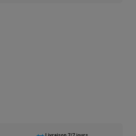
s
Tables de cuisson électriques
Accessoires
s
d'aspirateur
Accessoires
es
Accessoires
osition et socles
Étendoirs à linge
Livraison 7/7 jours