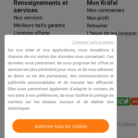
Renseignements et
Mon Krëfel
services
Mes commandes
Nos services
Mon profil
Meilleurs tarifs garantis
Retourner
Livraison offerte
L'heure de ma livraison
Garantie prolongée
Continuer sans accepter
Éco-chèques
Sur nos sites et nos applications, nous recueillons à
Paiement sécurisé
chacune de vos visites des données vous concernant. Ces
données nous permettent de vous proposer les offres et
Déclaration d'accessibilité
services les plus pertinents pour vous, et de vous adresser,
en direct ou via des partenaires, des communications et
publicités personnalisées et de mesurer leur efficacité.
Elles nous permettent également d’adapter le contenu de
nos sites à vos préférences, de vous faciliter le partage de
contenu sur les réseaux sociaux et de réaliser des
statistiques.
Conditions générales de vente
Privacy
Disclaimer
Cookies
Autoriser tous les cookies