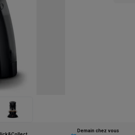
eurs
Blenders
Soupmakers
Hachoirs
Accessoires
et cuiseurs vapeur
Bouilloires
Robots chauffants
Machines à pâte
s à pizza
Accessoires
rbecues au gaz
Accessoires
llantes
Carafes filtrantes
Cartouches filtrantes
Machines à glaçon
ine
Machines sous vide
Ustensiles & gadgets de cuisine
hines à composter
Accessoires
irateurs traîneaux
Aspirateurs de table
Aspirateurs chantier
Sacs 
aveur
Robots tondeuses
Robots piscine
Robots lave-vitres
s tapis
Nettoyeurs haute pression
Nettoyeurs de vitres
Serpillièr
s vapeur
Centres de repassage
Planches à repasser
Accessoires
ccessoires
idificateurs
Stations météo
ne à laver et sèche-linge
Lave-linges séchants
Cadres de superp
Demain chez vous
lick&Collect