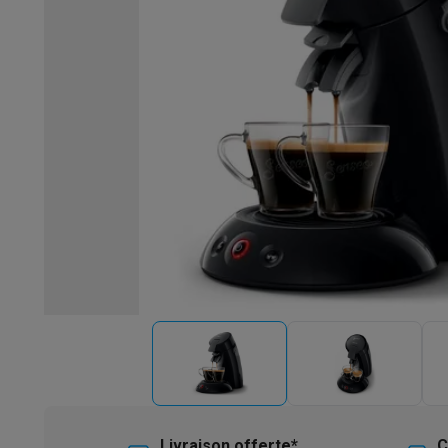
Robots & mixeurs
Robots de cuisine
Robots pâtissiers
Mix
Cuisson & vapeur
Cuiseurs multifonctions
Cuiseurs de riz 
Fun cooking
Gourmet
Fondues
Raclette
TeppanYaki
Appareil
Barbecues
Barbecues électriques
Barbecues au charbon
Ba
Boissons froides
Machines à jus
Machines à boissons péti
Ustensiles de cuisine
Poêles
Casseroles
Balances de cuis
Desserts
Gaufriers
Sorbetières
Crêpières
Desserts divers
Smart garden
Potagers d'intérieur
Plantes aromatiques
Mac
Ménage & airco
Aspirer
Aspirateurs
Aspirateurs robots
Aspirateurs balai
Asp
Robots d'entretien
Aspirateurs robots
Aspirateurs robots l
Nettoyer
Nettoyeurs de sols
Nettoyeurs à vapeur
Nettoyeur
Soin du linge
Centrales vapeur
Fers à repasser
Défroisseur
Couture
Machines à coudre
Accessoires
Climatisation
Climatiseurs mobiles
Aircoolers
Ventilateurs
A
Traitement de l'air
Purificateurs d'air
Humidificateurs
Déshum
Chauffer
Chauffage électrique
Couvertures chauffantes
Lavage & séchage
Machines à laver
Sèche-linge
Sets machi
Livraison offerte*
C