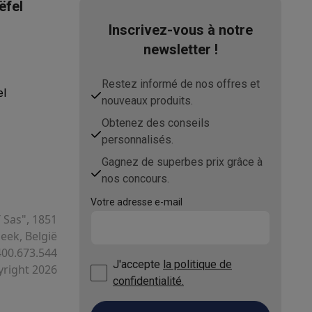
ëfel
Inscrivez-vous à notre
newsletter !
Restez informé de nos offres et
el
nouveaux produits.
Obtenez des conseils
personnalisés.
Gagnez de superbes prix grâce à
nos concours.
Votre adresse e-mail
T Sas", 1851
ek, België
400.673.544
J'accepte
la politique de
right 2026
confidentialité.