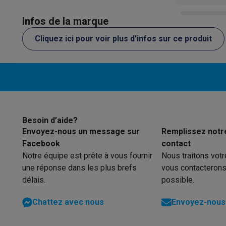
Initiatives écologiques
Impact
Économies d'énergie
Recyclez votre vieux électro
Infos de la marque
Info & actions
Soldes
Toutes les soldes
Soldes gros électro
Soldes petit
Cliquez ici pour voir plus d'infos sur ce produit
Actions
Deals du moment
Promotions
Cashbacks
Soldes
Bl
Voici pourquoi choisir Krëfel
Livraison offerte
Garantie du m
Installation à domicile
Installation gros électro
Installation
Modes de paiement
Gift card
Écochèques
Acheter à crédit
A
Service client
Réparation de votre appareil
Vérifiez votre h
Gros électro & encastrable
Trouvez votre machine à laver 
Besoin d’aide?
Petit électro
Beauté & santé
Ménage
Cuisine
Plus...
Envoyez-nous un message sur
Remplissez notr
Télévision & Audio
Choisissez votre télévision idéale
Une 
Facebook
contact
Sport & Loisirs
Choisir une montre connectée
Choisir une t
Notre équipe est prête à vous fournir
Nous traitons vot
Outlet
une réponse dans les plus brefs
vous contacterons
Outlet
Toutes nos offres outlet
Outlet multimedia & téléph
délais.
possible.
Chattez avec nous
Envoyez-nous 