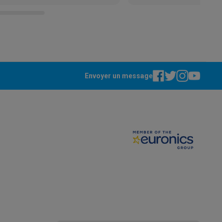
Envoyer un message
ppareil
Swap ProteKt
t accessoires