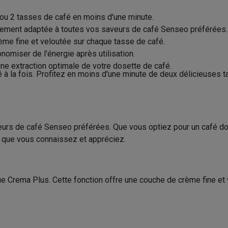
to instantanés
Appareils Canon
Appareils Nikon
Objectifs
ou 2 tasses de café en moins d'une minute.
33 cm
Recettes
artes SD
Trépieds & supports
Accessoires action cam
tement adaptée à toutes vos saveurs de café Senseo préférées.
1.7 kg
me fine et veloutée sur chaque tasse de café.
Cold brew
nomiser de l'énergie après utilisation.
M avec touches
Smartphones reconditionnés
iPhone 17
Samsung 
Recettes de café
ne extraction optimale de votre dosette de café.
é à la fois. Profitez en moins d'une minute de deux délicieuses 
es coques
Protections d'écran
Coques iPhone 17
Coques Galaxy 
Dosettes
Produit information
té
Bracelets
Chargeurs
0.7 L
les USB C
Câbles lightning
Powerbanks
Code Krëfel
il
Supports GSM voiture
Cartes micro SD
Autres accessoires
2
eurs de café Senseo préférées. Que vous optiez pour un café d
Marque
es
t que vous connaissez et appréciez.
EAN
ook
PC portables Windows
PC Copilot+
Chromebooks
Écrans PC
O
sques PC
Microphones
Stations d'acceuil
Lecteurs CD externes
Code du vendeur
ue Crema Plus. Cette fonction offre une couche de crème fine et
 Tab
Housses pour tablette
Liseuses
Accessoires
Sécurité des produits
& Wi-Fi
Mesh Wi-Fi
Switchs
Câbles de réseau
Opérateur économique respon
Cartes SD
CD & DVD
dans l’UE