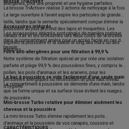
Brosse TriActive+
allergènes, pour une propreté et une hygiène parfaites.
Info & actions
La brosse TriActive+ réalise 3 actions de nettoyage à la fois.
Soldes
Toutes les soldes
Soldes gros électro
Soldes petit élec
La large ouverture à l'avant aspire les particules de grande
Actions
Deals du moment
Promotions
Cashbacks
Soldes
Black F
taille, tandis que la semelle spécialement conçue élimine la
Accessoires intégrés
Voici pourquoi choisir Krëfel
Livraison offerte
Garantie du meille
poussière au plus profond des tapis et moquettes. Les
Les accessoires intégrés sont rangés de manière pratique
Installation à domicile
Installation gros électro
Installation enca
canaux d'air et les brossettes des deux côtés de la brosse
dans le compartiment arrière pour un accès facile en cas de
Modes de paiement
Gift card
Écochèques
Acheter à crédit
Alma 
aspirent la poussière et la saleté le long des murs ou des
besoin.
Service client
Réparation de votre appareil
Vérifiez votre heure 
meubles.
Filtre anti-allergènes pour une filtration à 99,9 %
Gros électro & encastrable
Trouvez votre machine à laver idéal
Notre système de filtration spécial air pur crée une isolation
Petit électro
Beauté & santé
Ménage
Cuisine
Plus...
parfaite et piège 99,9 % des poussières fines, y compris le
Télévision & Audio
Choisissez votre télévision idéale
Une encei
pollen, les poils d'animaux et les acariens, pour les
Le bac à poussière se vide facilement d'une seule main
Sport & Loisirs
Choisir une montre connectée
Choisir une trotti
personnes allergiques ou nécessitant un plus haut niveau
Le compartiment à poussière se démonte d'une main, tandis
Outlet
d'hygiène.
que sa forme unique et sa surface lisse évitent les nuages
Outlet
Toutes nos offres outlet
Outlet multimedia & téléphonie
O
de poussière.
Mini-brosse Turbo rotative pour éliminer aisément les
cheveux et la poussière
La mini-brosse Turbo élimine rapidement les poils
d'animaux et la poussière de vos canapés, coussins et
CARACTÉRISTIQUES