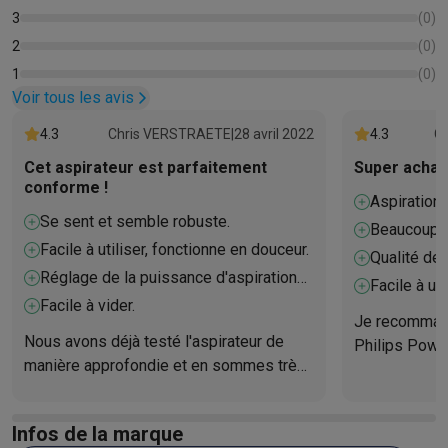
3
(
0
)
2
(
0
)
1
(
0
)
Voir tous les avis
4.3
Chris VERSTRAETE
|
28 avril 2022
4.3
C
Cet aspirateur est parfaitement
Super achat 
conforme !
Aspiration 
Se sent et semble robuste.
Beaucoup d
Facile à utiliser, fonctionne en douceur.
Qualité des
Réglage de la puissance d'aspiration
Facile à uti
parfaitement réglable.
Facile à vider.
Je recommand
Nous avons déjà testé l'aspirateur de
Philips Power
manière approfondie et en sommes très
pour nous, c'
satisfaits. Il fonctionne en douceur, a une
aspiration po
puissance d'aspiration facilement
ce que l'aspi
Infos de la marque
réglable, la puissance d'aspiration
bac d'égoutta