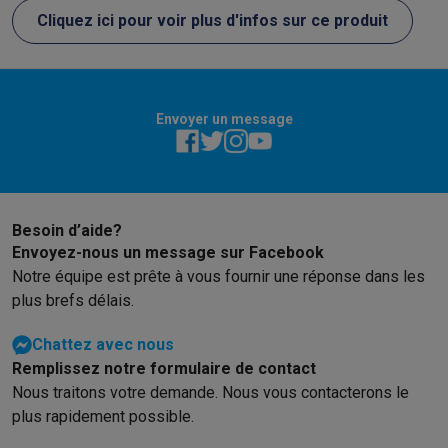
maximale est toujours incroyable. Le bruit
nettoyer.
Cliquez ici pour voir plus d'infos sur ce produit
n'est pas trop mal, même à la puissance
d'aspiration maximale. Facile à vider.
Envoyer un message
Besoin d’aide?
Envoyez-nous un message sur Facebook
Notre équipe est prête à vous fournir une réponse dans les
plus brefs délais.
Chattez avec nous
Remplissez notre formulaire de contact
Nous traitons votre demande. Nous vous contacterons le
plus rapidement possible.