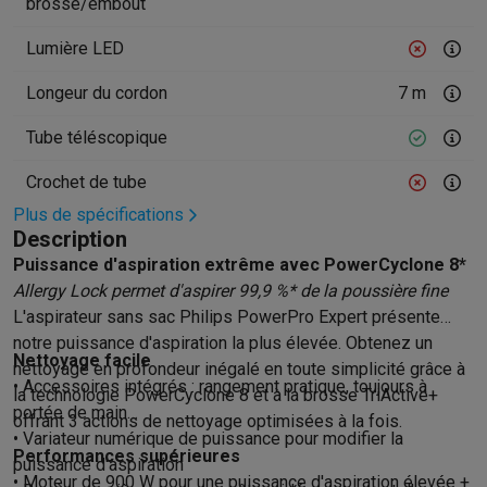
Gaming
brosse/embout
PlayStation
PlayStation 5
Jeux PS5
Jeux PS4
Manettes PlaySta
Lumière LED
Nintendo
Nintendo Switch 2
Jeux Nintendo Switch
Manettes Nin
Xbox
Jeux Xbox
Manettes Xbox
Casques Xbox
Accessoires Xb
Longeur du cordon
7 m
PC gaming
PC portables gamer
PC gamer
Écrans gaming
Souris
Tube téléscopique
Setup gaming
Casques gaming
Microphones gaming
Chaises g
Consoles de jeu
Crochet de tube
Maison & objets connectés
Plus de spécifications
Montres connectées
Montres connectées
Trackers d’activité
Br
Description
Mobilité
Trottinettes électriques
Dashcams
GPS
Coyote
Accessoi
Puissance d'aspiration extrême avec PowerCyclone 8*
Sécurité & protection
Caméras de surveillance
Système d’alar
Allergy Lock permet d'aspirer 99,9 %* de la poussière fine
Paiement connecté
Terminaux de paiement
Accessoires SumU
L'aspirateur sans sac Philips PowerPro Expert présente
Ambiance & confort
Éclairage
Panneaux solaires plug & play
Ass
notre puissance d'aspiration la plus élevée. Obtenez un
Divertissement
Smart TV
Enceintes connectées
Google TV Stre
Nettoyage facile
nettoyage en profondeur inégalé en toute simplicité grâce à
Cuisine
Réfrigérateurs connectés
Lave-vaisselle connectés
Mac
• Accessoires intégrés : rangement pratique, toujours à
la technologie PowerCyclone 8 et à la brosse TriActive+
Ménage & santé
Lave-linge connectés
Sèche-linge connectés
T
portée de main
offrant 3 actions de nettoyage optimisées à la fois.
Produits éco
• Variateur numérique de puissance pour modifier la
Performances supérieures
Éco-chèques
puissance d'aspiration
• Moteur de 900 W pour une puissance d'aspiration élevée +