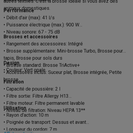
autres textiles. C'est la brosse idéale si vous avez des
animaux domestiques.
Performance
• Débit d'air (max): 41 l/s
• Puissance électrique (max.): 900 W
• Niveau sonore: 67 - 75 dB
Brosses et accessoires
• Rangement des accessoires: Intégré
• Brosse supplémentaire: Mini-brosse Turbo, Brosse pour
tapis, Brosse pour sols durs
Design
• Brosse standard: Brosse TriActive+
• Couleur: Vert opale
• Accessoires inclus: Suceur plat, Brosse intégrée, Petite
brosse
Filtration
• Capacité de poussière: 2 l
• Filtre sortie: Filtre Allergy H13
• Filtre moteur: Filtre permanent lavable
Utilisation
• Niveau de filtration: Niveau HEPA 13**
• Rayon d'action: 10 m
• Poignée de transport: Dessus et avant
• Longueur du cordon: 7 m