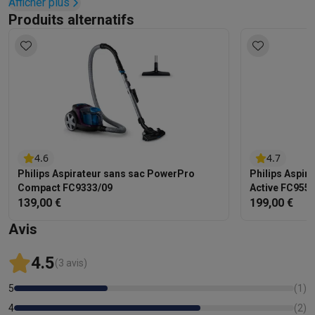
Afficher plus
• Variateur de puissance: Électronique sur l'appareil
Produits alternatifs
• Raccord cylindrique: SmartLock
• Type de tube: Tube télescopique en métal composé de
deux éléments
• Type de roue: Caoutchouc
4.6
4.7
Philips Aspirateur sans sac PowerPro
Philips Aspir
Compact FC9333/09
Active FC955
139,00 €
199,00 €
Avis
4.5
(3 avis)
5
(
1
)
4
(
2
)