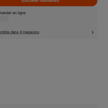
Acheter maintenant
s
Tables de cuisson électriques
Accessoires
ander en ligne
s
onible dans 4 magasins
d'aspirateur
Accessoires
es
Accessoires
osition et socles
Étendoirs à linge