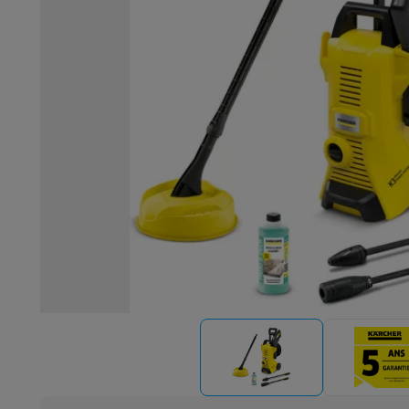
Robots & mixeurs
Robots de cuisine
Robots pâtissiers
Mix
Cuisson & vapeur
Cuiseurs multifonctions
Cuiseurs de riz 
Fun cooking
Gourmet
Fondues
Raclette
TeppanYaki
Appareil
Barbecues
Barbecues électriques
Barbecues au charbon
Ba
Boissons froides
Machines à jus
Machines à boissons péti
Ustensiles de cuisine
Poêles
Casseroles
Balances de cuis
Desserts
Gaufriers
Sorbetières
Crêpières
Desserts divers
Smart garden
Potagers d'intérieur
Plantes aromatiques
Mac
Ménage & airco
Aspirer
Aspirateurs
Aspirateurs robots
Aspirateurs balai
Asp
Robots d'entretien
Aspirateurs robots
Aspirateurs robots l
Nettoyer
Nettoyeurs de sols
Nettoyeurs à vapeur
Nettoyeur
Soin du linge
Centrales vapeur
Fers à repasser
Défroisseur
Couture
Machines à coudre
Accessoires
Climatisation
Climatiseurs mobiles
Aircoolers
Ventilateurs
A
Traitement de l'air
Purificateurs d'air
Humidificateurs
Déshum
Chauffer
Chauffage électrique
Couvertures chauffantes
Lavage & séchage
Machines à laver
Sèche-linge
Sets machi