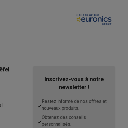
s Playstation
o Switch
lité virtuelle
SimRacing
Manettes gaming smartphones
Accessoi
ëfel
Inscrivez-vous à notre
rs de fumée
AirTags & traceurs GPS
newsletter !
Restez informé de nos offres et
el
nouveaux produits.
sine connectés
sonne connectés
Brosses à dents électriques connectées
Babyp
Obtenez des conseils
personnalisés.