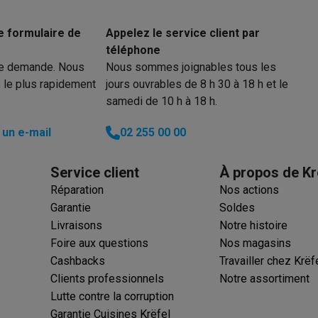
iciels
rts
Tapis de souris
Autres accessoires
e formulaire de
Appelez le service client par
téléphone
yStation
Casques PlayStation
Casques VR Playstation
Accessoire
re demande. Nous
Nous sommes joignables tous les
 Nintendo Switch
Casques Nintendo Switch
Accessoires Nintend
 le plus rapidement
jours ouvrables de 8 h 30 à 18 h et le
s Xbox
samedi de 10 h à 18 h.
uris gaming
Claviers gaming
Manettes gaming PC
es gaming
Bureaux gamer
TV gaming
Écrans gaming
Casques de réa
un e-mail
02 255 00 00
té
Bracelets
Chargeurs
Service client
À propos de Kr
essoires trottinettes
Accessoires GPS
Réparation
Nos actions
alarme
Détecteur de mouvements
Sonnettes connectées
Détecteu
Garantie
Soldes
SumUp
Livraisons
Notre histoire
y
Assistant vocal
Stations météo
Foire aux questions
Nos magasins
 Streamer
Apple TV
Piles & chargeurs
Prises & adaptateurs
Cashbacks
Travailler chez Krëf
s
Machines expresso connectées
Fours connectés
Robots de cui
Clients professionnels
Notre assortiment
tés
Traitement de l'air connectés
Aspirateurs connectés
Pèse-per
Lutte contre la corruption
Garantie Cuisines Krëfel