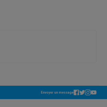
21006629
Galaxy Fold8
Kärcher
4054278787213
S26
Coques Galaxy Flip8 & Fold8 (Ultra)
1.602.753.0
sable
KARCHER
rdinateurs de bureau
België Boomsesteenweg 939 2610
Wilrijk
Envoyer un message
03/3400700
retail.be@karcher.com