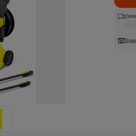
eurs
Blenders
Soupmakers
Hachoirs
Accessoires
et cuiseurs vapeur
Bouilloires
Robots chauffants
Machines à pâte
s à pizza
Accessoires
Comm
rbecues au gaz
Accessoires
llantes
Carafes filtrantes
Cartouches filtrantes
Machines à glaçon
ine
Machines sous vide
Ustensiles & gadgets de cuisine
Disp
hines à composter
Accessoires
irateurs traîneaux
Aspirateurs de table
Aspirateurs chantier
Sacs 
aveur
Robots tondeuses
Robots piscine
Robots lave-vitres
s tapis
Nettoyeurs haute pression
Nettoyeurs de vitres
Serpillièr
s vapeur
Centres de repassage
Planches à repasser
Accessoires
ccessoires
idificateurs
Stations météo
ne à laver et sèche-linge
Lave-linges séchants
Cadres de superp