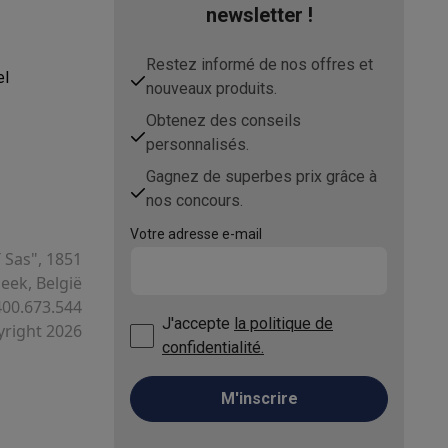
newsletter !
Restez informé de nos offres et
el
nouveaux produits.
Obtenez des conseils
personnalisés.
Gagnez de superbes prix grâce à
nos concours.
Votre adresse e-mail
T Sas", 1851
ek, België
400.673.544
J'accepte
la politique de
right 2026
confidentialité.
M'inscrire