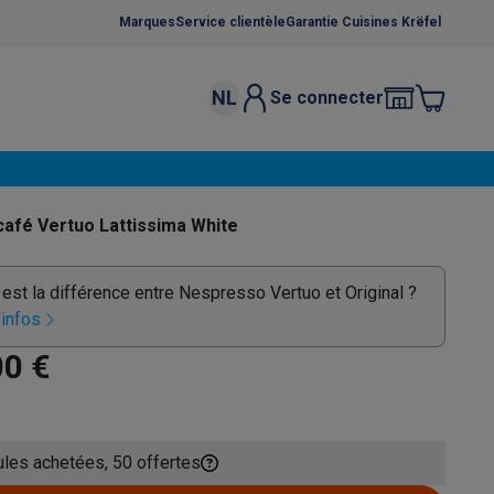
Marques
Service clientèle
Garantie Cuisines Krëfel
NL
Se connecter
osition et socles
Étendoirs à linge
élateurs
bles
Caves à vin encastrables
Micro-ondes encastrables
Machines
afé Vertuo Lattissima White
oêles
Casseroles
 est la différence entre Nespresso Vertuo et Original ?
'infos
00 €
ce Gusto
Cafetières
Café, capsules & dosettes
Accessoires
les achetées, 50 offertes