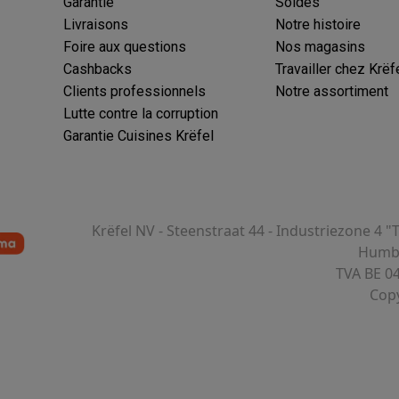
Garantie
Soldes
Livraisons
Notre histoire
Foire aux questions
Nos magasins
Cashbacks
Travailler chez Krëf
Clients professionnels
Notre assortiment
Lutte contre la corruption
Garantie Cuisines Krëfel
Krëfel NV - Steenstraat 44 - Industriezone 4 "
Humbe
TVA BE 0
Copy