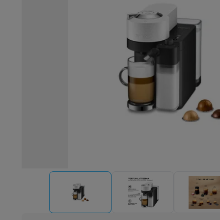
Robots & mixeurs
Robots de cuisine
Robots pâtissiers
Mix
Cuisson & vapeur
Cuiseurs multifonctions
Cuiseurs de riz 
Fun cooking
Gourmet
Fondues
Raclette
TeppanYaki
Appareil
Barbecues
Barbecues électriques
Barbecues au charbon
Ba
Boissons froides
Machines à jus
Machines à boissons péti
Ustensiles de cuisine
Poêles
Casseroles
Balances de cuis
Desserts
Gaufriers
Sorbetières
Crêpières
Desserts divers
Smart garden
Potagers d'intérieur
Plantes aromatiques
Mac
Ménage & airco
Aspirer
Aspirateurs
Aspirateurs robots
Aspirateurs balai
Asp
Robots d'entretien
Aspirateurs robots
Aspirateurs robots l
Nettoyer
Nettoyeurs de sols
Nettoyeurs à vapeur
Nettoyeur
Soin du linge
Centrales vapeur
Fers à repasser
Défroisseur
Couture
Machines à coudre
Accessoires
Climatisation
Climatiseurs mobiles
Aircoolers
Ventilateurs
A
Traitement de l'air
Purificateurs d'air
Humidificateurs
Déshum
Chauffer
Chauffage électrique
Couvertures chauffantes
Lavage & séchage
Machines à laver
Sèche-linge
Sets machi