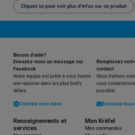
Initiatives écologiques
Cliquez ici pour voir plus d'infos sur ce produit
Impact
Économies d'énergie
Recyclez votre vieux électro
Info & actions
Soldes
Toutes les soldes
Soldes gros électro
Soldes petit
Actions
Deals du moment
Promotions
Cashbacks
Soldes
Bl
Voici pourquoi choisir Krëfel
Livraison offerte
Garantie du m
Installation à domicile
Installation gros électro
Installation
Modes de paiement
Gift card
Écochèques
Acheter à crédit
A
Besoin d’aide?
Service client
Réparation de votre appareil
Vérifiez votre h
Envoyez-nous un message sur
Remplissez notr
Gros électro & encastrable
Trouvez votre machine à laver 
Facebook
contact
Petit électro
Beauté & santé
Ménage
Cuisine
Plus...
Notre équipe est prête à vous fournir
Nous traitons vot
Télévision & Audio
Choisissez votre télévision idéale
Une 
une réponse dans les plus brefs
vous contacterons
délais.
possible.
Sport & Loisirs
Choisir une montre connectée
Choisir une t
Outlet
Chattez avec nous
Envoyez-nous 
Outlet
Toutes nos offres outlet
Outlet multimedia & téléph
Renseignements et
Mon Krëfel
services
Mes commandes