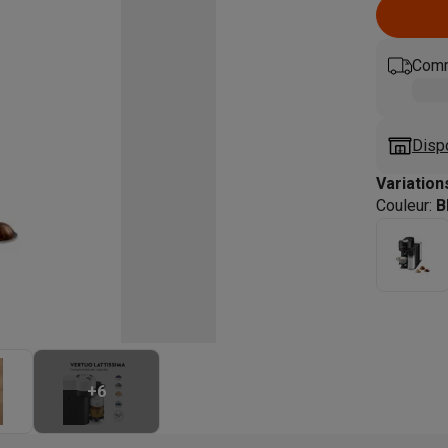
eurs
Blenders
Soupmakers
Hachoirs
Accessoires
et cuiseurs vapeur
Bouilloires
Robots chauffants
Machines à pâte
s à pizza
Accessoires
Comm
rbecues au gaz
Accessoires
llantes
Carafes filtrantes
Cartouches filtrantes
Machines à glaçon
ine
Machines sous vide
Ustensiles & gadgets de cuisine
Disp
hines à composter
Accessoires
Variation
Couleur
:
B
irateurs traîneaux
Aspirateurs de table
Aspirateurs chantier
Sacs 
aveur
Robots tondeuses
Robots piscine
Robots lave-vitres
s tapis
Nettoyeurs haute pression
Nettoyeurs de vitres
Serpillièr
s vapeur
Centres de repassage
Planches à repasser
Accessoires
ccessoires
idificateurs
Stations météo
+
6
ne à laver et sèche-linge
Lave-linges séchants
Cadres de superp