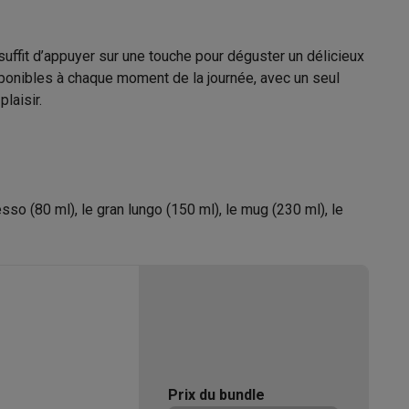
elle
 suffit d’appuyer sur une touche pour déguster un délicieux
ponibles à chaque moment de la journée, avec un seul
Galaxy Fold8
plaisir.
1500 W
S26
Coques Galaxy Flip8 & Fold8 (Ultra)
esso (80 ml), le gran lungo (150 ml), le mug (230 ml), le
Espresso, Double espresso, Lungo,
Café, Double lungo
tra Hot Foam (Mousse de Lait).
Cappuccino, Latte Macchiato, Espresso
rdinateurs de bureau
Macchiato, Mousse chaude
é parfaite.
21008089
es technologies intelligentes Wi-Fi et Bluetooth®.
Prix du bundle