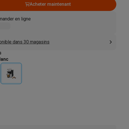
Acheter maintenant
s
Tables de cuisson électriques
Accessoires
ander en ligne
s
onible dans 30 magasins
s
lanc
d'aspirateur
Accessoires
es
Accessoires
osition et socles
Étendoirs à linge