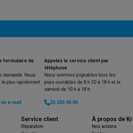
 électro
Soldes multimédia
Soldes TV & audio
ack Friday
eilleur prix
Expérience en magasin
Satisfait ou remboursé
 encastrable
Installation TV
lma : payez en 2 ou 3 fois
Klarna : payez dans les 30 jours
eure de livraison
Clients professionnels
ProteKt : assurez votre a
e formulaire de
Appelez le service client par
idéale
Quelle plaque correspond à votre cuisine ?
Plus...
téléphone
re demande. Nous
Nous sommes joignables tous les
enceinte pour toutes les situations
Casque ou écouteurs?
Plus...
 le plus rapidement
jours ouvrables de 8 h 30 à 18 h et le
samedi de 10 h à 18 h.
rottinette électrique
Choisir un drone
un e-mail
02 255 00 00
onie
Outlet gros électro
Outlet petit électro
Outlet TV & audio
Outle
Service client
À propos de Kr
Réparation
Nos actions