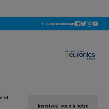
Envoyer un message
ppareil
Swap ProteKt
t accessoires
ëfel
Inscrivez-vous à notre