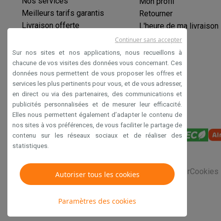
Nos services
Mon profil
Meilleurs tarifs garantis
Retourner
Livraison offerte
L'heure de ma livraison
Garantie prolongée
Continuer sans accepter
Éco-chèques
Sur nos sites et nos applications, nous recueillons à
Paiement sécurisé
chacune de vos visites des données vous concernant. Ces
données nous permettent de vous proposer les offres et
Déclaration d'accessibilité
services les plus pertinents pour vous, et de vous adresser,
en direct ou via des partenaires, des communications et
publicités personnalisées et de mesurer leur efficacité.
Elles nous permettent également d’adapter le contenu de
nos sites à vos préférences, de vous faciliter le partage de
contenu sur les réseaux sociaux et de réaliser des
statistiques.
Conditions générales de vente
Privacy
Disclaimer
Cookies
Autoriser tous les cookies
Paramètres des cookies