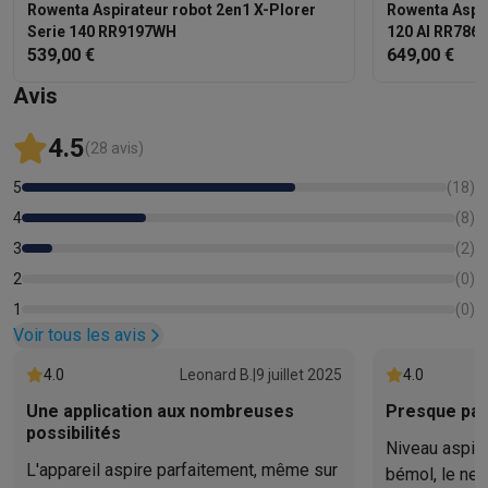
Rowenta Aspirateur robot 2en1 X-Plorer
Rowenta Aspir
Serie 140 RR9197WH
120 AI RR786
539,00 €
649,00 €
Avis
4.5
(28 avis)
5
(
18
)
4
(
8
)
3
(
2
)
2
(
0
)
1
(
0
)
Voir tous les avis
4.0
Leonard B.
|
9 juillet 2025
4.0
Une application aux nombreuses
Presque par
possibilités
Niveau aspirat
L'appareil aspire parfaitement, même sur
bémol, le net