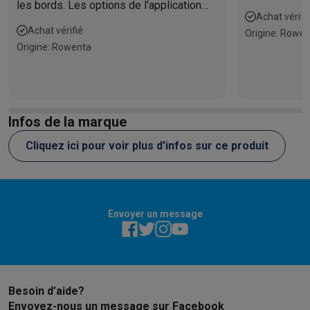
les bords. Les options de l'application
quelques gout
Achat vérifi
pour régler la puissance d'aspiration ou
il est vraime
Achat vérifié
Origine: Rowe
le volume d'eau par zone sont tout
de mon achat
Origine: Rowenta
simplement géniales ! Et pour ce prix !
Formidable !
Infos de la marque
Cliquez ici pour voir plus d'infos sur ce produit
Envoyer un message
Besoin d’aide?
Envoyez-nous un message sur Facebook