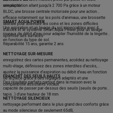
Info & actions
simplicité.
une aspiration allant jusqu'à 2 700 Pa grâce à un moteur
Soldes
Toutes les soldes
Soldes gros électro
Soldes petit élec
BLDC, une brosse centrale motorisée pour une action
efficace notamment sur les poils d’animaux, une brossette
Actions
Deals du moment
Promotions
Cashbacks
Soldes
Black F
SMART AQUA POWER
latérale pour atteindre les coins et les zones difficiles
Voici pourquoi choisir Krëfel
Livraison offerte
Garantie du meille
Une aspiration et un lavage du sol impeccables avec 4
d’accès et le système Smart Aqua Power pour un lavage
Installation à domicile
Installation gros électro
Installation enca
niveaux de débit d'eau pour adapter l’humidité de la lingette
optimisé des surfaces
Modes de paiement
Gift card
Écochèques
Acheter à crédit
Alma 
en fonction du type de sol.
Service client
Réparation de votre appareil
Vérifiez votre heure 
Réparabilité 15 ans, garantie 2 ans
Gros électro & encastrable
Trouvez votre machine à laver idéal
NETTOYAGE SUR-MESURE
Petit électro
Beauté & santé
Ménage
Cuisine
Plus...
enregistrez des cartes permanentes, accédez au nettoyage
Télévision & Audio
Choisissez votre télévision idéale
Une encei
multi-étage, définissez des zones interdites d'accès,
Sport & Loisirs
Choisir une montre connectée
Choisir une trotti
ajustez la puissance d’aspiration ou débit d'eau en fonction
Outlet
FRANCHÎT DES SEUILS HAUTS
de la pièce grâce à des réglages adaptés et une
Outlet
Toutes nos offres outlet
Outlet multimedia & téléphonie
O
Des résultats parfaits partout dans la maison avec la
compatibilité assistants vocaux
capacité de passer par-dessus des seuils (seuils de porte,
tapis…) d'une hauteur de 18 mm
NETTOYAGE SILENCIEUX
nettoyage performant dans le plus grand des conforts grâce
au mode silencieux de seulement 65dB,