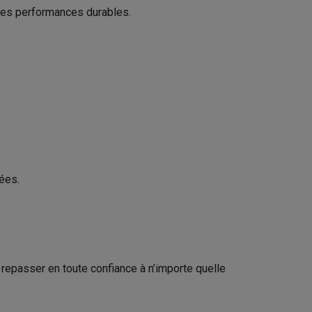
 des performances durables.
sable
Philips
Galaxy Fold8
Nederland Tussendiepen 4A 9206AD
Drachten
S26
Coques Galaxy Flip8 & Fold8 (Ultra)
www.home.id
lées.
rdinateurs de bureau
repasser en toute confiance à n’importe quelle