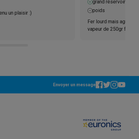
grand réservoir d'eau
poids
u un plaisir :)
Fer lourd mais agréable.
vapeur de 250gr fait dis
facilement
Envoyer un message