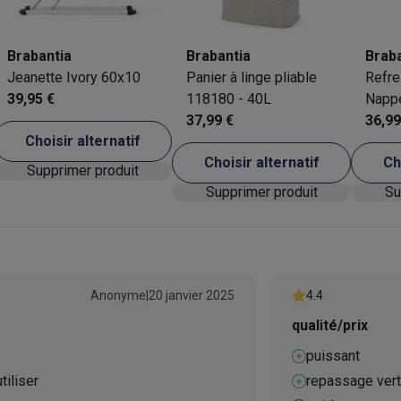
Brabantia
Brabantia
Brab
Jeanette Ivory 60x10
Panier à linge pliable
Refre
 électro
Soldes multimédia
Soldes TV & audio
39,95 €
118180 - 40L
Napp
ack Friday
37,99 €
pour 
36,99
eilleur prix
Expérience en magasin
Satisfait ou remboursé
Choisir alternatif
 encastrable
Installation TV
Choisir alternatif
Ch
Supprimer produit
lma : payez en 2 ou 3 fois
Klarna : payez dans les 30 jours
Supprimer produit
eure de livraison
Clients professionnels
ProteKt : assurez votre a
idéale
Quelle plaque correspond à votre cuisine ?
Plus...
enceinte pour toutes les situations
Casque ou écouteurs?
Plus...
rottinette électrique
Choisir un drone
Anonyme
|
20 janvier 2025
4.4
qualité/prix
onie
Outlet gros électro
Outlet petit électro
Outlet TV & audio
Outle
puissant
tiliser
repassage verti