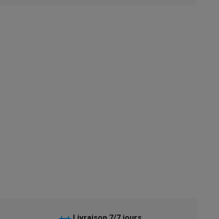
s
Tables de cuisson électriques
Accessoires
s
d'aspirateur
Accessoires
es
Accessoires
osition et socles
Étendoirs à linge
Livraison 7/7 jours