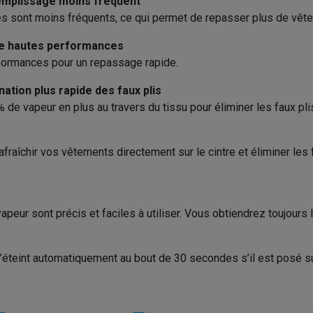
remplissage moins fréquent
iciels
50 gr/min
es sont moins fréquents, ce qui permet de repasser plus de vêt
rts
Tapis de souris
Autres accessoires
Manuelle
de hautes performances
yStation
Casques PlayStation
Casques VR Playstation
Accessoire
formances pour un repassage rapide.
Manuelle
 Nintendo Switch
Casques Nintendo Switch
Accessoires Nintend
nation plus rapide des faux plis
s Xbox
% de vapeur en plus au travers du tissu pour éliminer les faux pl
uris gaming
Claviers gaming
Manettes gaming PC
, Défroisser, Désinfecter
es gaming
Bureaux gamer
TV gaming
Écrans gaming
Casques de réa
afraîchir vos vêtements directement sur le cintre et éliminer le
té
Bracelets
Chargeurs
essoires trottinettes
Accessoires GPS
apeur sont précis et faciles à utiliser. Vous obtiendrez toujours
alarme
Détecteur de mouvements
Sonnettes connectées
Détecteu
SumUp
y
Assistant vocal
Stations météo
 s’éteint automatiquement au bout de 30 secondes s’il est posé sur
 Streamer
Apple TV
Piles & chargeurs
Prises & adaptateurs
s
Machines expresso connectées
Fours connectés
Robots de cui
tés
Traitement de l'air connectés
Aspirateurs connectés
Pèse-per