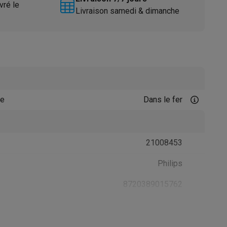
vré le
Livraison samedi & dimanche
ée
Dans le fer
Accessoires
21008453
Philips
8720389015762
DST7041/20