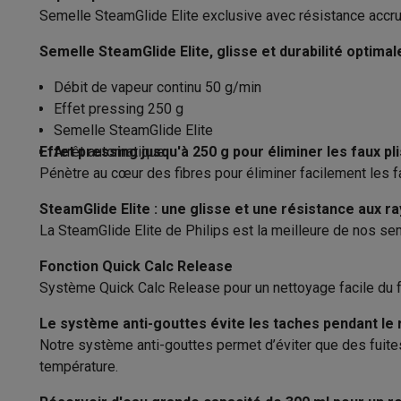
Appareils photo
Appareils photo numériques
Appareils pho
Semelle SteamGlide Elite exclusive avec résistance accr
Vidéo
GoPro
Action cams
Drones
Caméscopes
Repose talon stable
Accessoires photo
Housses de transport
Flashs & filtres
C
Semelle SteamGlide Elite, glisse et durabilité optimal
Entretien
Téléphonie & montres connectées
Débit de vapeur continu 50 g/min
GSM
Smartphones
Apple iPhone
Smartphones Samsung
GS
Effet pressing 250 g
Système anticalcaire
Reconditionné
Smartphones reconditionnés
Rachat
Semelle SteamGlide Elite
Protection GSM
Coques iPhone
Coques Samsung
Toutes l
Convient pour l'eau du robinet
Effet pressing jusqu'à 250 g pour éliminer les faux pl
Arrêt automatique
Montres connectées
Montres connectées
Trackers d’activi
Pénètre au cœur des fibres pour éliminer facilement les f
Chargeurs GSM
Chargeurs et câbles
Chargeurs sans fil
Câb
Facilité d'utilisation
Accessoires GSM
AirTags & traceurs GPS
Écouteurs sans f
SteamGlide Elite : une glisse et une résistance aux r
Réservoir amovible
Téléphones fixes
Téléphones fixes
Talkie walkie
Babyphon
La SteamGlide Elite de Philips est la meilleure de nos sem
Ordinateurs & tablettes
Indicateur niveau d'eau
Fonction Quick Calc Release
Ordinateurs
PC portables
PC portables gamer
Apple MacB
Système Quick Calc Release pour un nettoyage facile du f
Périphériques IT
Souris
Claviers
Webcams
Enceintes PC
Ca
Arrêt automatique
Tablettes & liseuses
Tablettes
Apple iPad
Samsung Galaxy
Le système anti-gouttes évite les taches pendant le
Fonctions
Imprimer
Imprimantes
Cartouches d'encre & papier
Cricut
Notre système anti-gouttes permet d’éviter que des fuites
Réseau & wifi
Routeurs & points d'accès
Adaptateurs CPL 
température.
Débit de vapeur continu
St
Mémoire & stockage
Disques durs externes
SSD
Clés USB