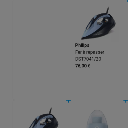
Produits éco
Éco-chèques
Éco-chèques info
Tous les produits éco
Toutes les promot
Reconditionné
Smartphones reconditionnés
Tablettes reconditionnés
Ordi
Ménage
Machines à laver avec des éco-chèques
Sèche-linge ave
Philips
Petits appareils de cuisine
Fer à repasser
Petits appareils de cuisine avec des éco-chèques
Machin
DST7041/20
Grands appareils de cuisine
76,00 €
Lave-vaisselle avec des éco-chèques
Réfrigerateurs ave
Climatiseurs
Climatiseurs avec des éco-chèques
TV & audio
TV avec des éco-cheques
Enceintes Bluetooth avec des 
Multimédie & téléphonie
Smartphones avec des éco-cheques
Tablettes avec des 
En route