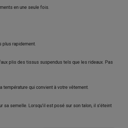
ements en une seule fois.
s Playstation
o Switch
is plus rapidement.
lité virtuelle
SimRacing
Manettes gaming smartphones
Accessoi
s faux plis des tissus suspendus tels que les rideaux. Pas
 la température qui convient à votre vêtement.
rs de fumée
AirTags & traceurs GPS
 sa semelle. Lorsqu’il est posé sur son talon, il s’éteint
sine connectés
sonne connectés
Brosses à dents électriques connectées
Babyp