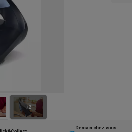
eurs
Blenders
Soupmakers
Hachoirs
Accessoires
et cuiseurs vapeur
Bouilloires
Robots chauffants
Machines à pâte
s à pizza
Accessoires
rbecues au gaz
Accessoires
llantes
Carafes filtrantes
Cartouches filtrantes
Machines à glaçon
ine
Machines sous vide
Ustensiles & gadgets de cuisine
hines à composter
Accessoires
irateurs traîneaux
Aspirateurs de table
Aspirateurs chantier
Sacs 
aveur
Robots tondeuses
Robots piscine
Robots lave-vitres
s tapis
Nettoyeurs haute pression
Nettoyeurs de vitres
Serpillièr
s vapeur
Centres de repassage
Planches à repasser
Accessoires
ccessoires
+
2
idificateurs
Stations météo
ne à laver et sèche-linge
Lave-linges séchants
Cadres de superp
Demain chez vous
lick&Collect