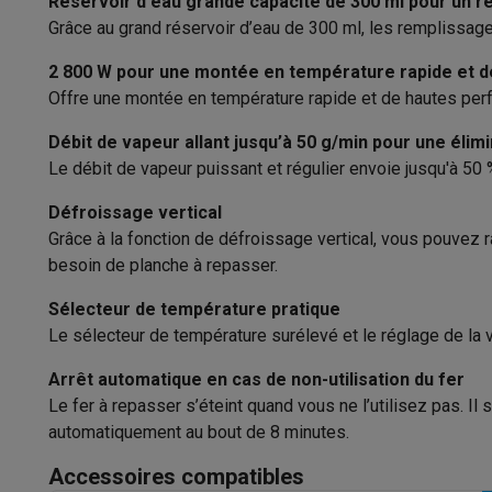
Réservoir d'eau grande capacité de 300 ml pour un 
Logiciels
Windows & Microsoft Office
Anti-Virus
Autres log
Coup vapeur
Grâce au grand réservoir d’eau de 300 ml, les remplissag
Accessoires IT
Chargeurs & câbles
Housses & sacs
Suppo
Sélection de la vapeur
Gaming
2 800 W pour une montée en température rapide et 
PlayStation
PlayStation 5
Jeux PS5
Jeux PS4
Manettes Pla
Offre une montée en température rapide et de hautes per
Sélection de la température
Nintendo
Nintendo Switch 2
Jeux Nintendo Switch
Manettes
Débit de vapeur allant jusqu’à 50 g/min pour une élimi
Bouton spray
Xbox
Jeux Xbox
Manettes Xbox
Casques Xbox
Accessoire
Le débit de vapeur puissant et régulier envoie jusqu'à 50 
PC gaming
PC portables gamer
PC gamer
Écrans gaming
So
Applications
Repasser
Setup gaming
Casques gaming
Microphones gaming
Chais
Défroissage vertical
Consoles de jeu
Vapeur verticale
Grâce à la fonction de défroissage vertical, vous pouvez r
Maison & objets connectés
besoin de planche à repasser.
Montres connectées
Montres connectées
Trackers d’activi
Sélecteur de température pratique
Mobilité
Trottinettes électriques
Dashcams
GPS
Coyote
Acc
Le sélecteur de température surélevé et le réglage de la v
Sécurité & protection
Caméras de surveillance
Système d’
Paiement connecté
Terminaux de paiement
Accessoires 
Arrêt automatique en cas de non-utilisation du fer
Ambiance & confort
Éclairage
Panneaux solaires plug & pla
Le fer à repasser s’éteint quand vous ne l’utilisez pas. Il
Divertissement
Smart TV
Enceintes connectées
Google TV
automatiquement au bout de 8 minutes.
Cuisine
Réfrigérateurs connectés
Lave-vaisselle connecté
Accessoires compatibles
Ménage & santé
Lave-linge connectés
Sèche-linge connec