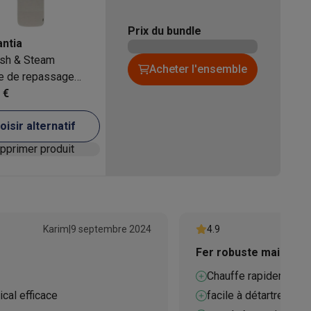
Prix du bundle
antia
sh & Steam
Acheter l'ensemble
e de repassage
porte - Grey
 €
oisir alternatif
Supprimer produit
ppareil
Swap ProteKt
Karim
|
9 septembre 2024
4.9
Fer robuste mais fin
t accessoires
Chauffe rapidement
cal efficace
facile à détartrer