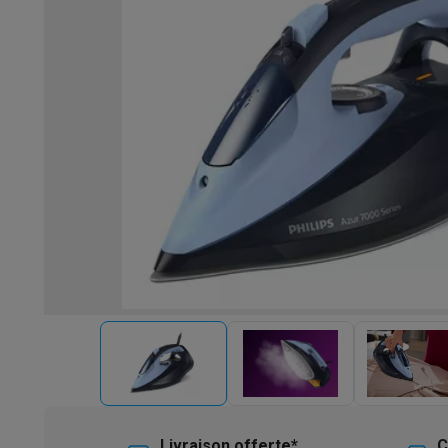
Robots & mixeurs
Robots de cuisine
Robots pâtissiers
Mix
Cuisson & vapeur
Cuiseurs multifonctions
Cuiseurs de riz 
Fun cooking
Gourmet
Fondues
Raclette
TeppanYaki
Appareil
Barbecues
Barbecues électriques
Barbecues au charbon
Ba
Boissons froides
Machines à jus
Machines à boissons péti
Ustensiles de cuisine
Poêles
Casseroles
Balances de cuis
Desserts
Gaufriers
Sorbetières
Crêpières
Desserts divers
Smart garden
Potagers d'intérieur
Plantes aromatiques
Mac
Ménage & airco
Aspirer
Aspirateurs
Aspirateurs robots
Aspirateurs balai
Asp
Robots d'entretien
Aspirateurs robots
Aspirateurs robots l
Nettoyer
Nettoyeurs de sols
Nettoyeurs à vapeur
Nettoyeur
Soin du linge
Centrales vapeur
Fers à repasser
Défroisseur
Couture
Machines à coudre
Accessoires
Climatisation
Climatiseurs mobiles
Aircoolers
Ventilateurs
A
Traitement de l'air
Purificateurs d'air
Humidificateurs
Déshum
Chauffer
Chauffage électrique
Couvertures chauffantes
Lavage & séchage
Machines à laver
Sèche-linge
Sets machi
Livraison offerte*
C