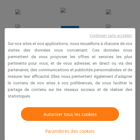
Continuer sans accepter
Sur nos sites et nos applications, nous recueillons à chacune de vos
visites des données vous concernant. Ces données nous
permettent de vous proposer les offres et services les plus
Conditions générales de vente
pertinents pour vous, et de vous adresser, en direct ou via des
Privacy
partenaires, des communications et publicités personnalisées et de
mesurer leur efficacité. Elles nous permettent également d’adapter
Disclaimer
le contenu de nos sites à vos préférences, de vous faciliter le
Cookies
partage de contenu sur les réseaux sociaux et de réaliser des
statistiques.
Krëfel NV - Steenstraat 44 - Industriezone 4 "T Sas",
1851 Humbeek, België
Autoriser tous les cookies
TVA BE 0400.673.544
Paramètres des cookies
Copyright 2026