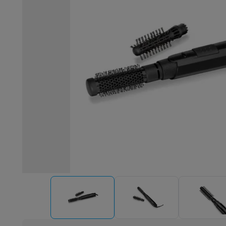
Robots & mixeurs
Robots de cuisine
Robots pâtissiers
Mix
Cuisson & vapeur
Cuiseurs multifonctions
Cuiseurs de riz 
Fun cooking
Gourmet
Fondues
Raclette
TeppanYaki
Appareil
Barbecues
Barbecues électriques
Barbecues au charbon
Ba
Boissons froides
Machines à jus
Machines à boissons péti
Ustensiles de cuisine
Poêles
Casseroles
Balances de cuis
Desserts
Gaufriers
Sorbetières
Crêpières
Desserts divers
Smart garden
Potagers d'intérieur
Plantes aromatiques
Mac
Ménage & airco
Aspirer
Aspirateurs
Aspirateurs robots
Aspirateurs balai
Asp
Robots d'entretien
Aspirateurs robots
Aspirateurs robots l
Nettoyer
Nettoyeurs de sols
Nettoyeurs à vapeur
Nettoyeur
Soin du linge
Centrales vapeur
Fers à repasser
Défroisseur
Couture
Machines à coudre
Accessoires
Climatisation
Climatiseurs mobiles
Aircoolers
Ventilateurs
A
Traitement de l'air
Purificateurs d'air
Humidificateurs
Déshum
Chauffer
Chauffage électrique
Couvertures chauffantes
Lavage & séchage
Machines à laver
Sèche-linge
Sets machi