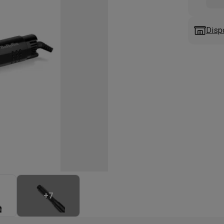
eurs
Blenders
Soupmakers
Hachoirs
Accessoires
et cuiseurs vapeur
Bouilloires
Robots chauffants
Machines à pâte
s à pizza
Accessoires
Disp
rbecues au gaz
Accessoires
llantes
Carafes filtrantes
Cartouches filtrantes
Machines à glaçon
ine
Machines sous vide
Ustensiles & gadgets de cuisine
hines à composter
Accessoires
irateurs traîneaux
Aspirateurs de table
Aspirateurs chantier
Sacs 
aveur
Robots tondeuses
Robots piscine
Robots lave-vitres
s tapis
Nettoyeurs haute pression
Nettoyeurs de vitres
Serpillièr
s vapeur
Centres de repassage
Planches à repasser
Accessoires
ccessoires
idificateurs
Stations météo
+
7
ne à laver et sèche-linge
Lave-linges séchants
Cadres de superp