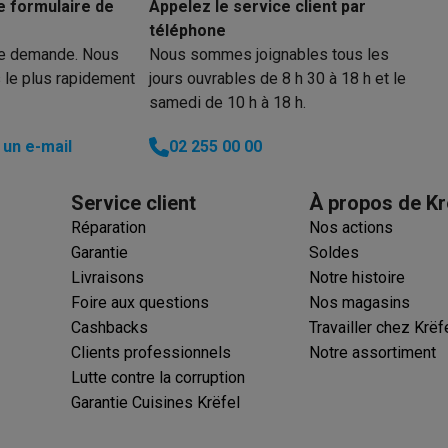
e formulaire de
Appelez le service client par
iciels
téléphone
rts
Tapis de souris
Autres accessoires
re demande. Nous
Nous sommes joignables tous les
 le plus rapidement
jours ouvrables de 8 h 30 à 18 h et le
yStation
Casques PlayStation
Casques VR Playstation
Accessoire
samedi de 10 h à 18 h.
 Nintendo Switch
Casques Nintendo Switch
Accessoires Nintend
s Xbox
un e-mail
02 255 00 00
uris gaming
Claviers gaming
Manettes gaming PC
es gaming
Bureaux gamer
TV gaming
Écrans gaming
Casques de réa
Service client
À propos de Kr
Réparation
Nos actions
té
Bracelets
Chargeurs
Garantie
Soldes
essoires trottinettes
Accessoires GPS
Livraisons
Notre histoire
alarme
Détecteur de mouvements
Sonnettes connectées
Détecteu
Foire aux questions
Nos magasins
SumUp
Cashbacks
Travailler chez Krëf
y
Assistant vocal
Stations météo
Clients professionnels
Notre assortiment
 Streamer
Apple TV
Piles & chargeurs
Prises & adaptateurs
Lutte contre la corruption
s
Machines expresso connectées
Fours connectés
Robots de cui
Garantie Cuisines Krëfel
tés
Traitement de l'air connectés
Aspirateurs connectés
Pèse-per