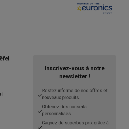
s Playstation
o Switch
lité virtuelle
SimRacing
Manettes gaming smartphones
Accessoi
ëfel
Inscrivez-vous à notre
newsletter !
rs de fumée
AirTags & traceurs GPS
Restez informé de nos offres et
el
nouveaux produits.
Obtenez des conseils
sine connectés
personnalisés.
sonne connectés
Brosses à dents électriques connectées
Babyp
Gagnez de superbes prix grâce à