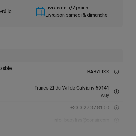
Livraison 7/7 jours
vré le
Livraison samedi & dimanche
Accessoires
sable
BABYLISS
France ZI du Val de Calvigny 59141
Iwuy
+33 3 27 37 81 00
info_babyliss@conair.com