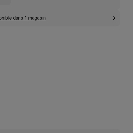
s
Tables de cuisson électriques
Accessoires
onible dans 1 magasin
s
d'aspirateur
Accessoires
es
Accessoires
osition et socles
Étendoirs à linge