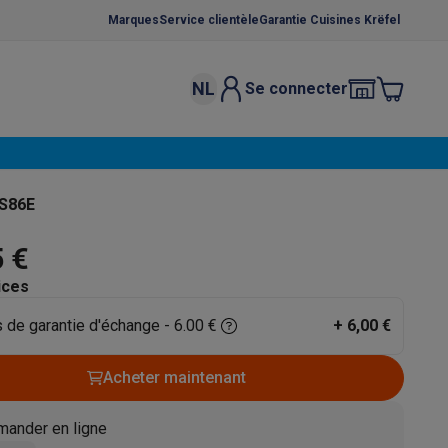
Marques
Service clientèle
Garantie Cuisines Krëfel
NL
Se connecter
osition et socles
Étendoirs à linge
élateurs
bles
Caves à vin encastrables
Micro-ondes encastrables
Machines
AS86E
oêles
Casseroles
5 €
ices
 de garantie d'échange - 6.00 €
+
6,00 €
ce Gusto
Cafetières
Café, capsules & dosettes
Accessoires
Acheter maintenant
ander en ligne