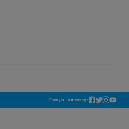
Galaxy Fold8
S26
Coques Galaxy Flip8 & Fold8 (Ultra)
rdinateurs de bureau
Envoyer un message