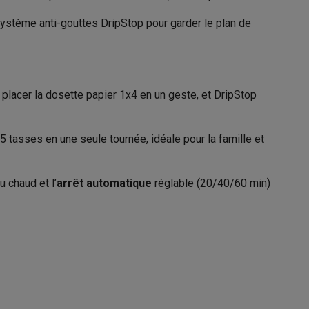
1200 W
 système anti-gouttes DripStop pour garder le plan de
tière
Galaxy Fold8
ur placer la dosette papier 1x4 en un geste, et DripStop
S26
Coques Galaxy Flip8 & Fold8 (Ultra)
5 tasses en une seule tournée, idéale pour la famille et
Café filtre
 chaud et l’
arrêt automatique
réglable (20/40/60 min)
21008929
rdinateurs de bureau
Bosch
4242005449934
TKA4M234