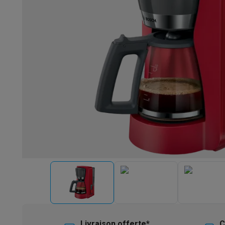
Robots & mixeurs
Robots de cuisine
Robots pâtissiers
Mix
Cuisson & vapeur
Cuiseurs multifonctions
Cuiseurs de riz 
Fun cooking
Gourmet
Fondues
Raclette
TeppanYaki
Appareil
Barbecues
Barbecues électriques
Barbecues au charbon
Ba
Boissons froides
Machines à jus
Machines à boissons péti
Ustensiles de cuisine
Poêles
Casseroles
Balances de cuis
Desserts
Gaufriers
Sorbetières
Crêpières
Desserts divers
Smart garden
Potagers d'intérieur
Plantes aromatiques
Mac
Ménage & airco
Aspirer
Aspirateurs
Aspirateurs robots
Aspirateurs balai
Asp
Robots d'entretien
Aspirateurs robots
Aspirateurs robots l
Nettoyer
Nettoyeurs de sols
Nettoyeurs à vapeur
Nettoyeur
Soin du linge
Centrales vapeur
Fers à repasser
Défroisseur
Couture
Machines à coudre
Accessoires
Climatisation
Climatiseurs mobiles
Aircoolers
Ventilateurs
A
Traitement de l'air
Purificateurs d'air
Humidificateurs
Déshum
Chauffer
Chauffage électrique
Couvertures chauffantes
Lavage & séchage
Machines à laver
Sèche-linge
Sets machi
Livraison offerte*
C