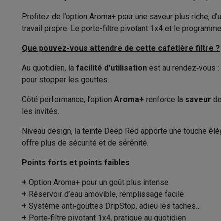
Appareils photo
Appareils photo numériques
Appareils pho
Vidéo
GoPro
Action cams
Drones
Caméscopes
Profitez de l’option Aroma+ pour une saveur plus riche, d’
Poids
Accessoires photo
Housses de transport
Flashs & filtres
C
travail propre. Le porte-filtre pivotant 1x4 et le programm
Longueur du cordon
Téléphonie & montres connectées
Que pouvez-vous attendre de cette cafetière filtre ?
GSM
Smartphones
Apple iPhone
Smartphones Samsung
GS
Préparation de café
Reconditionné
Smartphones reconditionnés
Rachat
Au quotidien, la
facilité d'utilisation
est au rendez‑vous :
Protection GSM
Coques iPhone
Coques Samsung
Toutes l
pour stopper les gouttes.
Convient pour
Montres connectées
Montres connectées
Trackers d’activi
Côté performance, l’option
Aroma+
renforce la
saveur
de
Capacité réservoir d’eau
Chargeurs GSM
Chargeurs et câbles
Chargeurs sans fil
Câb
les invités.
Accessoires GSM
AirTags & traceurs GPS
Écouteurs sans f
Nombre de tasses par préparation
Téléphones fixes
Téléphones fixes
Talkie walkie
Babyphon
Niveau design, la teinte Deep Red apporte une touche élég
Ordinateurs & tablettes
Moulin à café intégré
offre plus de sécurité et de sérénité.
Ordinateurs
PC portables
PC portables gamer
Apple MacB
Points forts et points faibles
Préparation de lait
Périphériques IT
Souris
Claviers
Webcams
Enceintes PC
Ca
Tablettes & liseuses
Tablettes
Apple iPad
Samsung Galaxy
+
Option Aroma+ pour un goût plus intense
Convient pour faire mousser le lait
Imprimer
Imprimantes
Cartouches d'encre & papier
Cricut
+
Réservoir d’eau amovible, remplissage facile
Réseau & wifi
Routeurs & points d'accès
Adaptateurs CPL 
Facilité d'utilisation
+
Système anti‑gouttes DripStop, adieu les taches
Mémoire & stockage
Disques durs externes
SSD
Clés USB
+
Porte‑filtre pivotant 1x4, pratique au quotidien