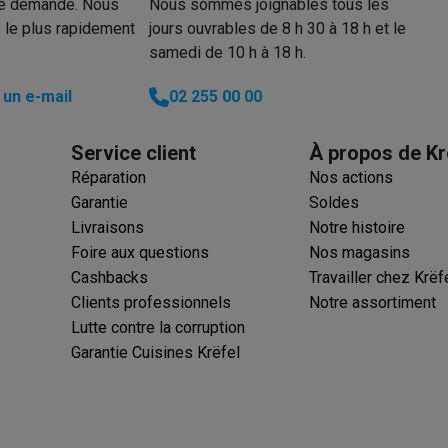
re demande. Nous
Nous sommes joignables tous les
 le plus rapidement
jours ouvrables de 8 h 30 à 18 h et le
samedi de 10 h à 18 h.
 électro
Soldes multimédia
Soldes TV & audio
un e-mail
02 255 00 00
ack Friday
eilleur prix
Expérience en magasin
Satisfait ou remboursé
Service client
À propos de Kr
 encastrable
Installation TV
lma : payez en 2 ou 3 fois
Klarna : payez dans les 30 jours
Réparation
Nos actions
eure de livraison
Clients professionnels
ProteKt : assurez votre a
Garantie
Soldes
idéale
Quelle plaque correspond à votre cuisine ?
Plus...
Livraisons
Notre histoire
Foire aux questions
Nos magasins
enceinte pour toutes les situations
Casque ou écouteurs?
Plus...
Cashbacks
Travailler chez Krëf
rottinette électrique
Choisir un drone
Clients professionnels
Notre assortiment
Lutte contre la corruption
onie
Outlet gros électro
Outlet petit électro
Outlet TV & audio
Outle
Garantie Cuisines Krëfel