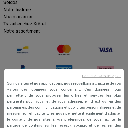
Soldes
Notre histoire
Nos magasins
Travailler chez Krëfel
Notre assortiment
Continuer sans accepter
Sur nos sites et nos applications, nous recueillons à chacune de vos
visites des données vous concernant. Ces données nous
permettent de vous proposer les offres et services les plus
Conditions générales de vente
pertinents pour vous, et de vous adresser, en direct ou via des
Privacy
partenaires, des communications et publicités personnalisées et de
mesurer leur efficacité. Elles nous permettent également d’adapter
Disclaimer
le contenu de nos sites à vos préférences, de vous faciliter le
Cookies
partage de contenu sur les réseaux sociaux et de réaliser des