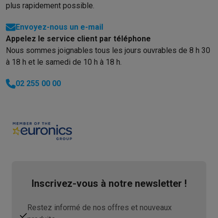
Reconditionné
plus rapidement possible.
Smartphones reconditionnés
Tablettes reconditionnés
Ordinate
Ménage
Envoyez-nous un e-mail
Machines à laver avec des éco-chèques
Sèche-linge avec des
Appelez le service client par téléphone
Petits appareils de cuisine
Nous sommes joignables tous les jours ouvrables de 8 h 30
Petits appareils de cuisine avec des éco-chèques
Machines à
à 18 h et le samedi de 10 h à 18 h.
Grands appareils de cuisine
02 255 00 00
Lave-vaisselle avec des éco-chèques
Réfrigerateurs avec de
Climatiseurs
Climatiseurs avec des éco-chèques
TV & audio
TV avec des éco-cheques
Enceintes Bluetooth avec des éco-
Multimédie & téléphonie
Smartphones avec des éco-cheques
Tablettes avec des éco-
En route
Trottinettes électriques avec des éco-chèques
Inscrivez-vous à notre newsletter !
Initiatives écologiques
Impact
Économies d'énergie
Recyclez votre vieux électro
Restez informé de nos offres et nouveaux
Info & actions