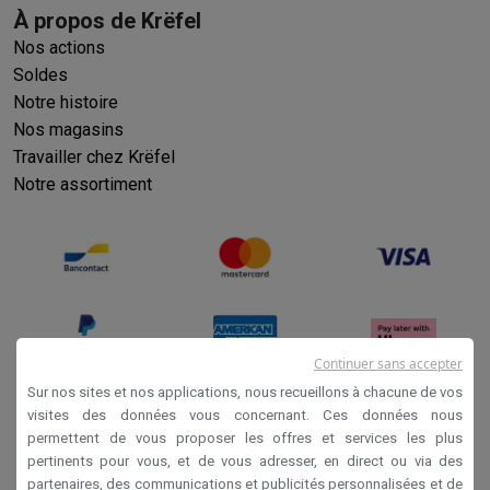
À propos de Krëfel
Nos actions
Soldes
Notre histoire
Nos magasins
Travailler chez Krëfel
Notre assortiment
Continuer sans accepter
Sur nos sites et nos applications, nous recueillons à chacune de vos
visites des données vous concernant. Ces données nous
permettent de vous proposer les offres et services les plus
Conditions générales de vente
pertinents pour vous, et de vous adresser, en direct ou via des
Privacy
partenaires, des communications et publicités personnalisées et de