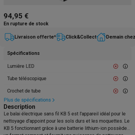
Barbecues
Barbecues électriques
Barbecues au charbon
Barbec
Boissons froides
Machines à jus
Machines à boissons pétillan
94,95 €
Ustensiles de cuisine
Poêles
Casseroles
Balances de cuisine
M
En rupture de stock
Desserts
Gaufriers
Sorbetières
Crêpières
Desserts divers
Smart garden
Potagers d'intérieur
Plantes aromatiques
Machine
Livraison offerte*
Click&Collect
Demain chez
Ménage & airco
Aspirer
Aspirateurs
Aspirateurs robots
Aspirateurs balai
Aspirat
Spécifications
Robots d'entretien
Aspirateurs robots
Aspirateurs robots laveur
Lumière LED
Nettoyer
Nettoyeurs de sols
Nettoyeurs à vapeur
Nettoyeurs ta
Soin du linge
Centrales vapeur
Fers à repasser
Défroisseurs va
Tube téléscopique
Couture
Machines à coudre
Accessoires
Climatisation
Climatiseurs mobiles
Aircoolers
Ventilateurs
Acces
Crochet de tube
Traitement de l'air
Purificateurs d'air
Humidificateurs
Déshumidif
Plus de spécifications
Chauffer
Chauffage électrique
Couvertures chauffantes
Description
Lavage & séchage
Machines à laver
Sèche-linge
Sets machine à
Le balai électrique sans fil KB 5 est l'appareil idéal pour le
Animaux
Distributeur de croquettes automatique
Litière automa
nettoyage d'appoint pour les sols durs et les moquettes. Le
Beauté & santé
KB 5 fonctionnant grâce à une batterie lithium-ion possède
Soins des cheveux
Sèche-cheveux
Lisseurs
Fers à boucler
Bros