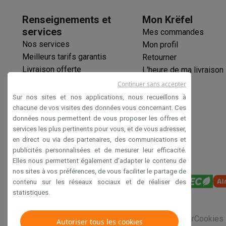
Produits éco
Éco-chèques
Renseignements et
Mon Krëfel
Éco-chèques info
Tous les produits éco
Toutes les promot
services
Mes commandes
Reconditionné
Nos services
Mon profil
Smartphones reconditionnés
Tablettes reconditionnés
Ordi
Meilleurs tarifs garantis
Retourner
Ménage
Livraison offerte
L'heure de ma livraison
Machines à laver avec des éco-chèques
Sèche-linge ave
Garantie prolongée
Continuer sans accepter
Petits appareils de cuisine
Éco-chèques
Sur nos sites et nos applications, nous recueillons à
Petits appareils de cuisine avec des éco-chèques
Machin
Paiement sécurisé
chacune de vos visites des données vous concernant. Ces
Grands appareils de cuisine
données nous permettent de vous proposer les offres et
Déclaration d'accessibilité
Lave-vaisselle avec des éco-chèques
Réfrigerateurs ave
services les plus pertinents pour vous, et de vous adresser,
Climatiseurs
en direct ou via des partenaires, des communications et
publicités personnalisées et de mesurer leur efficacité.
Climatiseurs avec des éco-chèques
Elles nous permettent également d’adapter le contenu de
TV & audio
nos sites à vos préférences, de vous faciliter le partage de
TV avec des éco-cheques
Enceintes Bluetooth avec des 
contenu sur les réseaux sociaux et de réaliser des
Multimédie & téléphonie
statistiques.
Smartphones avec des éco-cheques
Tablettes avec des 
En route
Conditions générales de vente
Privacy
Disclaimer
Cookies
Autoriser tous les cookies