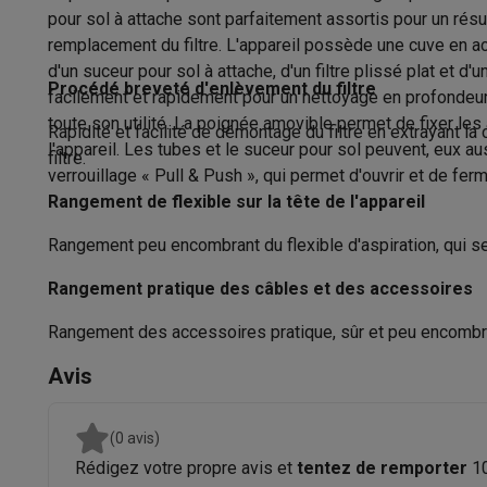
Appareils photo
Appareils photo numériques
Appareils pho
pour sol à attache sont parfaitement assortis pour un rés
Vidéo
GoPro
Action cams
Drones
Caméscopes
Fonctions
remplacement du filtre. L'appareil possède une cuve en aci
Accessoires photo
Housses de transport
Flashs & filtres
C
d'un suceur pour sol à attache, d'un filtre plissé plat et d
Usage
Téléphonie & montres connectées
Procédé breveté d'enlèvement du filtre
facilement et rapidement pour un nettoyage en profondeur, 
GSM
Smartphones
Apple iPhone
Smartphones Samsung
GS
toute son utilité. La poignée amovible permet de fixer les 
Aspirer
Rapidité et facilité de démontage du filtre en extrayant la
Reconditionné
Smartphones reconditionnés
Rachat
l'appareil. Les tubes et le suceur pour sol peuvent, eux 
filtre.
Protection GSM
Coques iPhone
Coques Samsung
Toutes l
verrouillage « Pull & Push », qui permet d'ouvrir et de fer
Détection automatique des sols
Montres connectées
Montres connectées
Trackers d’activi
Rangement de flexible sur la tête de l'appareil
Fonction soufflerie
Chargeurs GSM
Chargeurs et câbles
Chargeurs sans fil
Câb
Rangement peu encombrant du flexible d'aspiration, qui se 
Accessoires GSM
AirTags & traceurs GPS
Écouteurs sans f
Aspiration de l'eau
Téléphones fixes
Téléphones fixes
Talkie walkie
Babyphon
Rangement pratique des câbles et des accessoires
Ordinateurs & tablettes
Facilité d'utilisation
Rangement des accessoires pratique, sûr et peu encombran
Ordinateurs
PC portables
PC portables gamer
Apple MacB
Convient aux types de sol
Périphériques IT
Souris
Claviers
Webcams
Enceintes PC
Ca
Avis
Tablettes & liseuses
Tablettes
Apple iPad
Samsung Galaxy
Ramasse miettes intégré
Imprimer
Imprimantes
Cartouches d'encre & papier
Cricut
(0 avis)
Réseau & wifi
Routeurs & points d'accès
Adaptateurs CPL 
Force d'aspiration réglable
Rédigez votre propre avis et
tentez de remporter
1
Mémoire & stockage
Disques durs externes
SSD
Clés USB