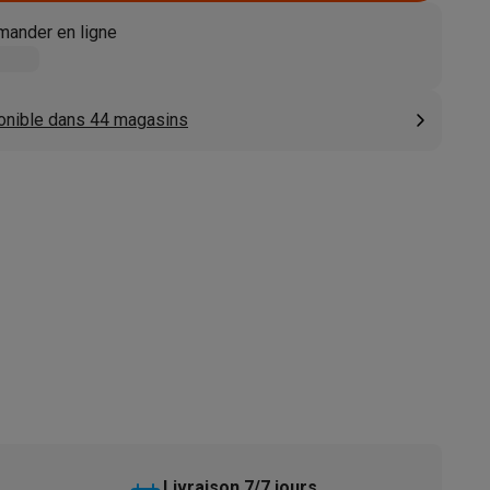
s
Tables de cuisson électriques
Accessoires
ander en ligne
s
onible dans 44 magasins
d'aspirateur
Accessoires
es
Accessoires
osition et socles
Étendoirs à linge
Livraison 7/7 jours