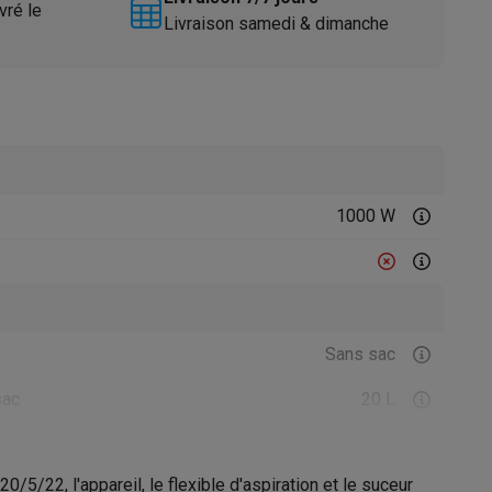
vré le
Livraison samedi & dimanche
1000 W
Accessoires
Sans sac
sac
20 L
Filtre à poussière
/5/22, l'appareil, le flexible d'aspiration et le suceur