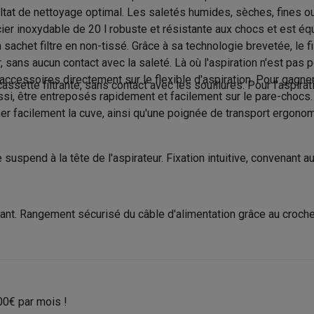
to instantanés
Appareils Canon
Appareils Nikon
Objectifs
ultat de nettoyage optimal. Les saletés humides, sèches, fines o
er inoxydable de 20 l robuste et résistante aux chocs et est équi
Brosse motorisée
artes SD
Trépieds & supports
Accessoires action cam
'un sachet filtre en non-tissé. Grâce à sa technologie brevetée, le
Aspirer
Brosse de remplacement
sans aucun contact avec la saleté. Là où l'aspiration n'est pas 
M avec touches
Smartphones reconditionnés
iPhone 17
Samsung 
accessoires directement sur le flexible d'aspiration. Pour gagner d
 cassette filtrante, sans contact avec les souillures. Pour l'aspi
Filtre supplémentaire
aussi, être entreposés rapidement et facilement sur le pare-chocs
es coques
Protections d'écran
Coques iPhone 17
Coques Galaxy 
mer facilement la cuve, ainsi qu'une poignée de transport ergonom
Brosses
té
Bracelets
Chargeurs
Embouts
les USB C
Câbles lightning
Powerbanks
suspend à la tête de l'aspirateur. Fixation intuitive, convenant 
il
Supports GSM voiture
Cartes micro SD
Autres accessoires
Rangements
es
Caractéristiques générales
t. Rangement sécurisé du câble d'alimentation grâce au crochet
ook
PC portables Windows
PC Copilot+
Chromebooks
Écrans PC
O
Sols durs
sques PC
Microphones
Stations d'acceuil
Lecteurs CD externes
Type
 Tab
Housses pour tablette
Liseuses
Accessoires
Couleur
& Wi-Fi
Mesh Wi-Fi
Switchs
Câbles de réseau
Largeur
00€ par mois !
Cartes SD
CD & DVD