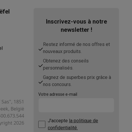
Wilrijk
ëfel
03/3400700
Inscrivez-vous à notre
newsletter !
retail.be@karcher.com
Restez informé de nos offres et
asser avec des éco-chèques
Aspirateurs balai avec éco-cheques
el
nouveaux produits.
-chèques
Carafes filtrantes
Accessoires de cuisine avec des éc
Obtenez des conseils
personnalisés.
ec des éco-chèques
Cuisinières avec des éco-chèques
Hottes a
Gagnez de superbes prix grâce à
nos concours.
Votre adresse e-mail
T Sas", 1851
s éco-cheques
Tourne-disque avec éco-cheques
ek, België
400.673.544
c des éco-chèques
Powerbanks avec des éco-cheques
Encre et 
J'accepte
la politique de
right 2026
confidentialité.