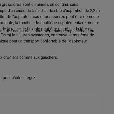
u grossières sont éliminées en continu, sans
pé d'un câble de 5 m, d'un flexible d'aspiration de 2,2 m,
 filtre de l'aspirateur eau et poussières peut être démonté
possible, la fonction de soufflerie supplémentaire montre
Galaxy Fold8
e la place, le flexible peut être rangé sur la tête de
ration de l'eau et de la poussière sans remplacement du
. Parmi les autres avantages, on trouve le système de
S26
Coques Galaxy Flip8 & Fold8 (Ultra)
ique pour un transport confortable de l'aspirateur.
Brosse sols
Petit suceur
aux droitiers comme aux gauchers.
Pas de possibilité de rangement
 pour câble intégré.
rdinateurs de bureau
Aspirateur multifonctions
Jaune
38.4 cm