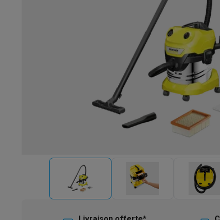
Robots & mixeurs
Robots de cuisine
Robots pâtissiers
Mix
Cuisson & vapeur
Cuiseurs multifonctions
Cuiseurs de riz 
Fun cooking
Gourmet
Fondues
Raclette
TeppanYaki
Appareil
Barbecues
Barbecues électriques
Barbecues au charbon
Ba
Boissons froides
Machines à jus
Machines à boissons péti
Ustensiles de cuisine
Poêles
Casseroles
Balances de cuis
Desserts
Gaufriers
Sorbetières
Crêpières
Desserts divers
Smart garden
Potagers d'intérieur
Plantes aromatiques
Mac
Ménage & airco
Aspirer
Aspirateurs
Aspirateurs robots
Aspirateurs balai
Asp
Robots d'entretien
Aspirateurs robots
Aspirateurs robots l
Nettoyer
Nettoyeurs de sols
Nettoyeurs à vapeur
Nettoyeur
Soin du linge
Centrales vapeur
Fers à repasser
Défroisseur
Couture
Machines à coudre
Accessoires
Climatisation
Climatiseurs mobiles
Aircoolers
Ventilateurs
A
Traitement de l'air
Purificateurs d'air
Humidificateurs
Déshum
Chauffer
Chauffage électrique
Couvertures chauffantes
Lavage & séchage
Machines à laver
Sèche-linge
Sets machi
Livraison offerte*
C