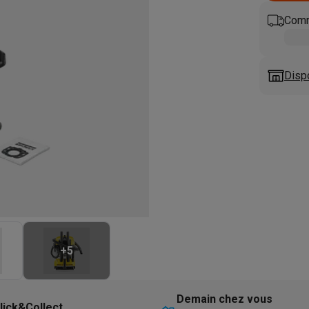
eurs
Blenders
Soupmakers
Hachoirs
Accessoires
et cuiseurs vapeur
Bouilloires
Robots chauffants
Machines à pâte
Comm
s à pizza
Accessoires
rbecues au gaz
Accessoires
llantes
Carafes filtrantes
Cartouches filtrantes
Machines à glaçon
Disp
ine
Machines sous vide
Ustensiles & gadgets de cuisine
hines à composter
Accessoires
irateurs traîneaux
Aspirateurs de table
Aspirateurs chantier
Sacs 
aveur
Robots tondeuses
Robots piscine
Robots lave-vitres
s tapis
Nettoyeurs haute pression
Nettoyeurs de vitres
Serpillièr
s vapeur
Centres de repassage
Planches à repasser
Accessoires
ccessoires
+
5
idificateurs
Stations météo
ne à laver et sèche-linge
Lave-linges séchants
Cadres de superp
Demain chez vous
lick&Collect