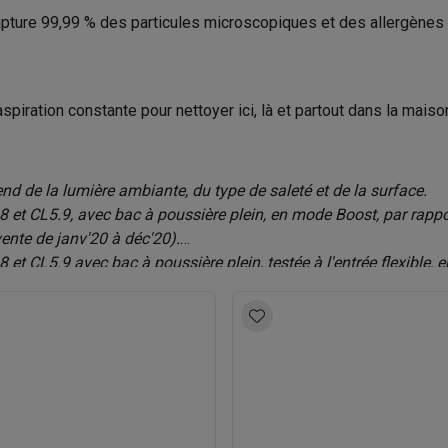
ure 99,99 % des particules microscopiques et des allergènes d'un
ions éco
Sols durs, Parquet
nateurs portables reconditionnés
Rachat
piration constante pour nettoyer ici, là et partout dans la maiso
c des éco-chèques
Aspirateurs avec des éco-chèques
Fers à rep
es à café avec des éco-cheques
Machines à soda avec des éco
end de la lumière ambiante, du type de saleté et de la surface.
 et CL5.9, avec bac à poussière plein, en mode Boost, par rappo
c des éco-chèques
Congélateurs avec des éco-chèques
Fours av
nte de janv'20 à déc'20).
et CL5.9 avec bac à poussière plein, testée à l'entrée flexible,
La durée d'utilisation réelle varie en fonction du mode d'alimen
éco-cheques
Casques avec des éco-cheques
Écouteurs avec de
éco-cheques
PC portables avec des éco-cheques
Écrans PC ave