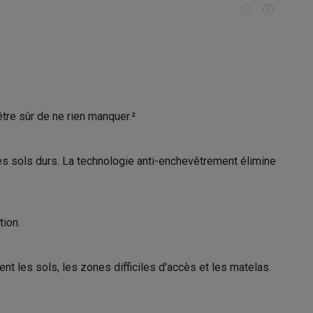
Galaxy Fold8
Sans sac
S26
Coques Galaxy Flip8 & Fold8 (Ultra)
tre sûr de ne rien manquer.²
sac
0.35 L
HEPA
 des sols durs. La technologie anti-enchevêtrement élimine
rdinateurs de bureau
Aspirateur balai
tion.
Gris
t les sols, les zones difficiles d'accès et les matelas.
25.2 cm
121.6 cm