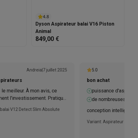
4.8
Dyson Aspirateur balai V16 Piston
D
Animal
849,00 €
4
ppareil
Swap ProteKt
Andreia
|
7 juillet 2025
5.0
spirateurs
bon achat
le meilleur. À mon avis, ce
puissance d'aspirati
ent l'investissement. Pratique
de nombreuses pièces
oyer la maison est un plaisir ;
t accessoires
 balai V12 Detect Slim Absolute
conception intelligente
une véritable sensation de
ur la maison, les matelas, les
Variant: Aspirateur balai 
ure.