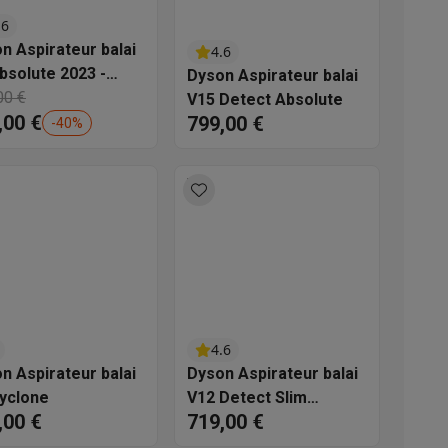
.6
s
Tables de cuisson électriques
Accessoires
n Aspirateur balai
4.6
bsolute 2023 -
Dyson Aspirateur balai
ion spécial
00 €
V15 Detect Absolute
s
,00 €
799,00 €
-
40
%
d'aspirateur
Accessoires
es
Accessoires
4.6
n Aspirateur balai
Dyson Aspirateur balai
yclone
V12 Detect Slim
,00 €
719,00 €
Submarine
osition et socles
Étendoirs à linge