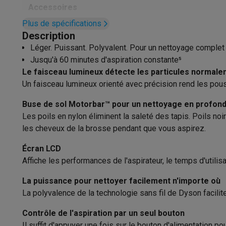
Appareils photo
Appareils photo numériques
Appareils pho
Accessoires
Vidéo
GoPro
Action cams
Drones
Caméscopes
Plus de spécifications
Accessoires photo
Housses de transport
Flashs & filtres
C
Brosse motorisée
Description
Téléphonie & montres connectées
Léger. Puissant. Polyvalent. Pour un nettoyage complet 
Brosse de remplacement
GSM
Smartphones
Apple iPhone
Smartphones Samsung
GS
Jusqu'à 60 minutes d'aspiration constante⁵
Reconditionné
Smartphones reconditionnés
Rachat
Filtre supplémentaire
Le faisceau lumineux détecte les particules normalem
Protection GSM
Coques iPhone
Coques Samsung
Toutes l
Un faisceau lumineux orienté avec précision rend les pous
Brosses
B
Montres connectées
Montres connectées
Trackers d’activi
Chargeurs GSM
Chargeurs et câbles
Chargeurs sans fil
Câb
Buse de sol Motorbar™ pour un nettoyage en profonde
Suceur d'am
Les poils en nylon éliminent la saleté des tapis. Poils no
Accessoires GSM
AirTags & traceurs GPS
Écouteurs sans f
Embouts
les cheveux de la brosse pendant que vous aspirez.
Téléphones fixes
Téléphones fixes
Talkie walkie
Babyphon
Ordinateurs & tablettes
Dans le comp
Écran LCD
Rangements
Ordinateurs
PC portables
PC portables gamer
Apple MacB
Affiche les performances de l'aspirateur, le temps d'utili
Périphériques IT
Souris
Claviers
Webcams
Enceintes PC
Ca
Alimentation
Tablettes & liseuses
Tablettes
Apple iPad
Samsung Galaxy
La puissance pour nettoyer facilement n'importe où
Imprimer
Imprimantes
Cartouches d'encre & papier
Cricut
La polyvalence de la technologie sans fil de Dyson facili
Air Watt
Réseau & wifi
Routeurs & points d'accès
Adaptateurs CPL 
Contrôle de l'aspiration par un seul bouton
Mémoire & stockage
Disques durs externes
SSD
Clés USB
Puissance
Il suffit d'appuyer une fois sur le bouton d'alimentation po