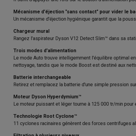
Logiciels
Windows & Microsoft Office
Anti-Virus
Autres log
Type de batterie
Accessoires IT
Chargeurs & câbles
Housses & sacs
Suppo
Mécanisme d'éjection "sans contact" pour vider le ba
Gaming
Un mécanisme d'éjection hygiénique garantit que la pouss
Batterie supplémentaire
PlayStation
PlayStation 5
Jeux PS5
Jeux PS4
Manettes Pla
Chargeur mural
Nintendo
Nintendo Switch 2
Jeux Nintendo Switch
Manettes
Batterie interchangeable
Rangez l'aspirateur Dyson V12 Detect Slim™ dans sa stati
Xbox
Jeux Xbox
Manettes Xbox
Casques Xbox
Accessoire
Status de batterie
PC gaming
PC portables gamer
PC gamer
Écrans gaming
So
Trois modes d'alimentation
Setup gaming
Casques gaming
Microphones gaming
Chais
Le mode Auto trouve intelligemment l'équilibre optimal en
Station de chargement
Maison & objets connectés
nettoyage, tandis que le mode Boost est destiné aux nett
Montres connectées
Montres connectées
Trackers d’activi
Temps de charge
Batterie interchangeable
Mobilité
Trottinettes électriques
Dashcams
GPS
Coyote
Acc
Autonomie
Retirez et remplacez la batterie d'une simple pression su
Sécurité & protection
Caméras de surveillance
Système d’
Paiement connecté
Terminaux de paiement
Accessoires 
Autonomie turbo
Moteur Dyson Hyperdymium™
Ambiance & confort
Éclairage
Panneaux solaires plug & pla
Le moteur puissant et léger tourne à 125 000 tr/min pour
Chargement rapide
Divertissement
Smart TV
Enceintes connectées
Google TV
Technologie Root Cyclone™
Cuisine
Réfrigérateurs connectés
Lave-vaisselle connecté
Sans fil
11 cyclones racinaires génèrent des forces centrifuges alla
Ménage & santé
Lave-linge connectés
Sèche-linge connec
Produits éco
Facilité d'utilisation
Filtration à plusieurs niveaux