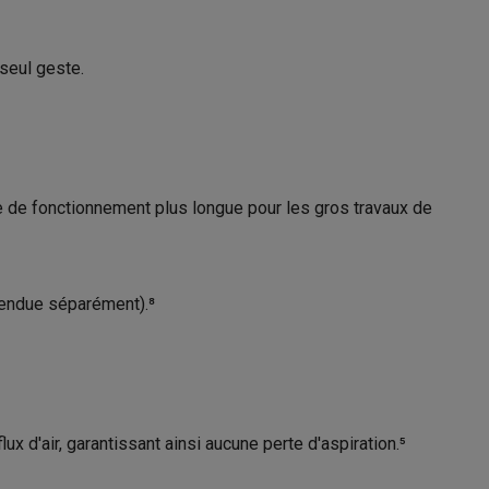
25 cm
seul geste.
2.1 kg
s Playstation
o Switch
21009358
lité virtuelle
SimRacing
Manettes gaming smartphones
Accessoi
Dyson
ée de fonctionnement plus longue pour les gros travaux de
5025155108949
492711-01
 vendue séparément).⁸
rs de fumée
AirTags & traceurs GPS
sine connectés
ux d'air, garantissant ainsi aucune perte d'aspiration.⁵
sonne connectés
Brosses à dents électriques connectées
Babyp