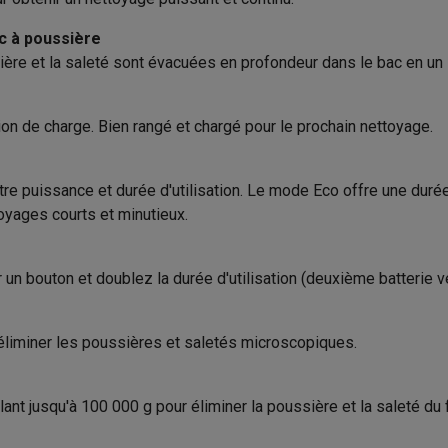
iciels
Longueur
Lithium-ion
rts
Tapis de souris
Autres accessoires
c à poussière
ière et la saleté sont évacuées en profondeur dans le bac en un 
Poids
yStation
Casques PlayStation
Casques VR Playstation
Accessoire
Produit information
 Nintendo Switch
Casques Nintendo Switch
Accessoires Nintend
on de charge. Bien rangé et chargé pour le prochain nettoyage.
s Xbox
Code Krëfel
uris gaming
Claviers gaming
Manettes gaming PC
es gaming
Bureaux gamer
TV gaming
Écrans gaming
Casques de réa
Marque
tre puissance et durée d'utilisation. Le mode Eco offre une dur
oyages courts et minutieux.
EAN
té
Bracelets
Chargeurs
240 min
essoires trottinettes
Accessoires GPS
Code du vendeur
60 min
r un bouton et doublez la durée d'utilisation (deuxième batterie
alarme
Détecteur de mouvements
Sonnettes connectées
Détecteu
SumUp
15 min
y
Assistant vocal
Stations météo
 éliminer les poussières et saletés microscopiques.
 Streamer
Apple TV
Piles & chargeurs
Prises & adaptateurs
s
Machines expresso connectées
Fours connectés
Robots de cui
nt jusqu'à 100 000 g pour éliminer la poussière et la saleté du fl
tés
Traitement de l'air connectés
Aspirateurs connectés
Pèse-per