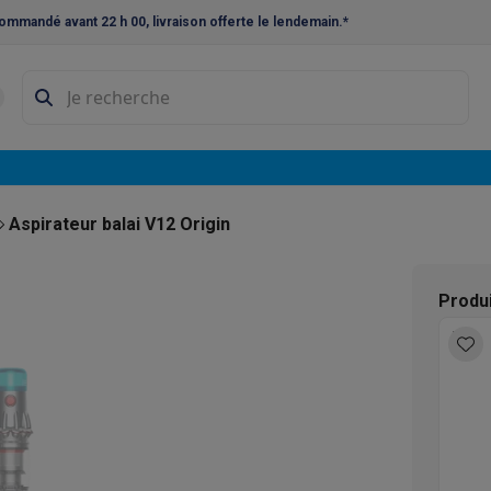
ommandé avant 22 h 00, livraison offerte le lendemain.*
ne à laver et sèche-linge
Lave-linges séchants
Cadres de superp
s
Lave-vaisselle pose-libre
ables
Réfrigérateurs pose-libre
Frigos américains
Caves à vin
Cong
 encastrables
Réfrigérateurs encastrables
Congélateurs encastra
Aspirateur balai V12 Origin
ues vitrocéramiques
Taques au gaz
Taques avec hotte intégrée
P
Produi
triques
Cuisinières au gaz
à café et expresso
nes à expresso
Machines à capsules & dosettes
Nespresso
Dol
cheuses
Machines à jus
Cuits oeufs
Yaourtières
Accessoires
ines à croque-monsieur
Accessoires