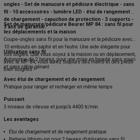
ongles - Set de manucure et pédicure électrique - sans
Hygiène dentaire
Brosses à dents électriques
Brossettes
Hydro
fil - 10 accessoires - lumière LED - étui de rangement et
Rasage
Rasoirs électriques
Tondeuses barbe
Tondeuses multif
de chargement - capuchon de protection - 3 supports -
Épilation
Épilateurs à lumière pulsée
Épilateurs
Rasoirs électriq
Set de manucure/pédicure Beurer MP 84 : sans fil pour
3 ans de garantie.
Beauté
Soin du visage
Masques LED
Miroirs
Manucure & pédicu
les déplacements et la maison
Massage
Massage pieds
Sièges de massage
Massage cou & 
Coupe-ongles sans fil pour la manucure et la pédicure avec
Santé
Pèse-personne
Tensiomètres
Électrostimulation
Appareils
10 embouts en saphir et en feutre. Une aide élégante pour
Utilisation sans fil
Pour le bébé
Babyphones
Tire-laits
Chauffe-biberons
Aérosols
H
vos ongles. Que vous soyez à la maison ou en déplacement,
Autonomie de 2 heures, pour une mise en beauté sans souci
avec le MP 84, vous aurez toujours des mains et des pieds
TV, audio & photo
et sans câble gênant
bien soignés !
TV & projecteurs
TV
TV avec barre de son
TV 2026
TV LG
TV Sam
Périphériques TV
Barres de son
Home-cinema
Amplificateurs
Me
Avec étui de chargement et de rangement
Casques & Écouteurs
Casques
Casques Bluetooth
Écouteurs
Éco
Pratique pour ranger et recharger en même temps
Enceintes
Enceintes
Enceintes Bluetooth
Enceintes connectées
Puissant
Audio domestique
Radios & réveils
Tourne-disque
Chaînes hifi
3 niveaux de vitesse et jusqu'à 4400 tr/min.
Navigation
Dashcams
GPS
Coyote
Accessoires GPS
Accessoires TV & audio
Supports
Câbles
Lecteurs multimédias
Les avantages
Appareils photo
Appareils photo numériques
Appareils photo i
Étui de chargement et de rangement pratique
Vidéo
GoPro
Action cams
Drones
Caméscopes
Batterie lithium-ion pour 2 heures d'utilisation sans fil