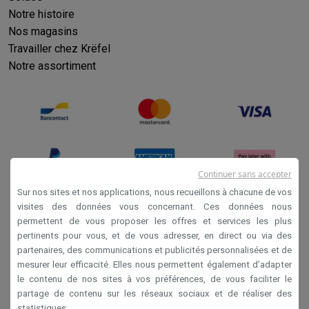
Notre histoire
Nos magasins
Travailler chez Krëfel
Notre assortiment
Continuer sans accepter
Sur nos sites et nos applications, nous recueillons à chacune de vos
visites des données vous concernant. Ces données nous
permettent de vous proposer les offres et services les plus
Conditions générales de vente
pertinents pour vous, et de vous adresser, en direct ou via des
Privacy
partenaires, des communications et publicités personnalisées et de
mesurer leur efficacité. Elles nous permettent également d’adapter
Disclaimer
le contenu de nos sites à vos préférences, de vous faciliter le
Cookies
partage de contenu sur les réseaux sociaux et de réaliser des
statistiques.