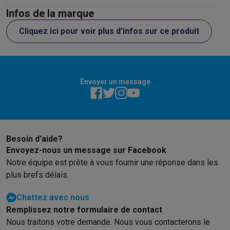
Soldes
Toutes les soldes
Soldes gros électro
Soldes petit élec
Infos de la marque
Actions
Deals du moment
Promotions
Cashbacks
Soldes
Black F
Cliquez ici pour voir plus d'infos sur ce produit
Voici pourquoi choisir Krëfel
Livraison offerte
Garantie du meille
Installation à domicile
Installation gros électro
Installation enca
Modes de paiement
Gift card
Écochèques
Acheter à crédit
Alma 
Service client
Réparation de votre appareil
Vérifiez votre heure 
Envoyer un message
Gros électro & encastrable
Trouvez votre machine à laver idéal
Petit électro
Beauté & santé
Ménage
Cuisine
Plus...
Télévision & Audio
Choisissez votre télévision idéale
Une encei
Sport & Loisirs
Choisir une montre connectée
Choisir une trotti
Outlet
Besoin d’aide?
Envoyez-nous un message sur Facebook
Outlet
Toutes nos offres outlet
Outlet multimedia & téléphonie
O
Notre équipe est prête à vous fournir une réponse dans les
plus brefs délais.
Chattez avec nous
Remplissez notre formulaire de contact
Nous traitons votre demande. Nous vous contacterons le