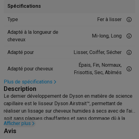
Spécifications
Hygiène dentaire
Brosses à dents électriques
Brossettes
Hydro
Rasage
Rasoirs électriques
Tondeuses barbe
Tondeuses multif
Type
Fer à lisser
Épilation
Épilateurs à lumière pulsée
Épilateurs
Rasoirs électriq
Beauté
Soin du visage
Masques LED
Miroirs
Manucure & pédicu
Adapté à la longueur de
Mi-long, Long
Massage
Massage pieds
Sièges de massage
Massage cou & 
cheveux
Santé
Pèse-personne
Tensiomètres
Électrostimulation
Appareils
Adapté pour
Lisser, Coiffer, Sécher
Pour le bébé
Babyphones
Tire-laits
Chauffe-biberons
Aérosols
H
TV, audio & photo
Épais, Fin, Normaux,
Adapté pour cheveux
TV & projecteurs
TV
TV avec barre de son
TV 2026
TV LG
TV Sam
Frisottis, Sec, Abîmés
Périphériques TV
Barres de son
Home-cinema
Amplificateurs
Me
Plus de spécifications
Casques & Écouteurs
Casques
Casques Bluetooth
Écouteurs
Éco
Description
Enceintes
Enceintes
Enceintes Bluetooth
Enceintes connectées
Le dernier développement de Dyson en matière de science
Audio domestique
Radios & réveils
Tourne-disque
Chaînes hifi
capillaire est le lisseur Dyson Airstrait™, permettant de
Navigation
Dashcams
GPS
Coyote
Accessoires GPS
réaliser un lissage sur cheveux humides à secs avec de l’air,
Accessoires TV & audio
Supports
Câbles
Lecteurs multimédias
soit sans plaques chauffantes et sans dommage dû à la
Afficher plus
Appareils photo
Appareils photo numériques
Appareils photo i
chaleur. Les outils traditionnels endommagent les cheveux
Avis
Vidéo
GoPro
Action cams
Drones
Caméscopes
par la chaleur, mais le lisseur Dyson Airstrait™ est équipé