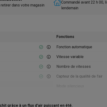
utomatique
Soin des animaux
Traceurs GPS animaux
Commandé avant 22 h 00, li
 retirer dans votre magasin
lendemain
Brosses soufflantes
Multistylers
Bigoudis chauffants
ydropulseurs
ltifonctions
Tondeuses cheveux
Têtes de rasage
Accessoires
ctriques féminins
Fonctions
dicure
Accessoires
u & épaules
Pistolets de massage
Fonction automatique
reils de circulation sanguine
Lampes infrarouges
Thermomètres
ols
Humidificateurs
Vitesse variable
Nombre de vitesses
 Samsung
TV TCL
Supports TV
Projecteurs
rs
Media streamers
Lecteurs DVD & Blu-Ray
Capteur de la qualité de l’air
rs
Écouteurs sans fil
Écouteurs de sport
tées
Enceintes de fête
Mode silencieux
ifi
Mode nuit
22 cm
dias portables
Accessoires audio
hit grâce à un flux d'air puissant en été.
Entretien
22 cm