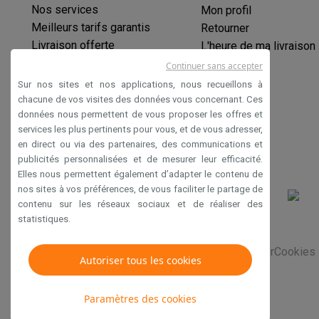
Éco-chèques
Nos services
Mon profil
Éco-chèques info
Tous les produits éco
Toutes les promot
Meilleurs tarifs garantis
Retourner
Reconditionné
Livraison offerte
L'heure de ma livraison
Smartphones reconditionnés
Tablettes reconditionnés
Ordi
Garantie prolongée
Continuer sans accepter
Ménage
Éco-chèques
Sur nos sites et nos applications, nous recueillons à
Machines à laver avec des éco-chèques
Sèche-linge ave
Paiement sécurisé
chacune de vos visites des données vous concernant. Ces
Petits appareils de cuisine
données nous permettent de vous proposer les offres et
Déclaration d'accessibilité
Petits appareils de cuisine avec des éco-chèques
Machin
services les plus pertinents pour vous, et de vous adresser,
Grands appareils de cuisine
en direct ou via des partenaires, des communications et
publicités personnalisées et de mesurer leur efficacité.
Lave-vaisselle avec des éco-chèques
Réfrigerateurs ave
Elles nous permettent également d’adapter le contenu de
Climatiseurs
nos sites à vos préférences, de vous faciliter le partage de
Climatiseurs avec des éco-chèques
contenu sur les réseaux sociaux et de réaliser des
TV & audio
statistiques.
TV avec des éco-cheques
Enceintes Bluetooth avec des 
Multimédie & téléphonie
Conditions générales de vente
Privacy
Disclaimer
Cookies
Autoriser tous les cookies
Smartphones avec des éco-cheques
Tablettes avec des 
En route
Paramètres des cookies
Trottinettes électriques avec des éco-chèques