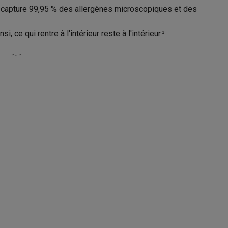
qui capture 99,95 % des allergènes microscopiques et des
e
ce qui rentre à l'intérieur reste à l'intérieur.³
Galaxy Fold8
en été.
HEPA
 une circulation puissante, aspirant les polluants de tous
S26
Coques Galaxy Flip8 & Fold8 (Ultra)
Particule fine, Pollen, Animaux
e. Pour un environnement domestique plus sain.
% des odeurs telles que les odeurs de cuisine, les odeurs
21009823
Dyson
 libres avec les services vocaux compatibles.⁶
rdinateurs de bureau
5025155099872
544901-01