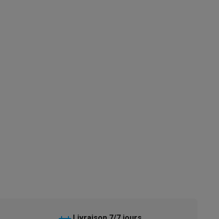
s
Tables de cuisson électriques
Accessoires
s
d'aspirateur
Accessoires
es
Accessoires
osition et socles
Étendoirs à linge
Livraison 7/7 jours