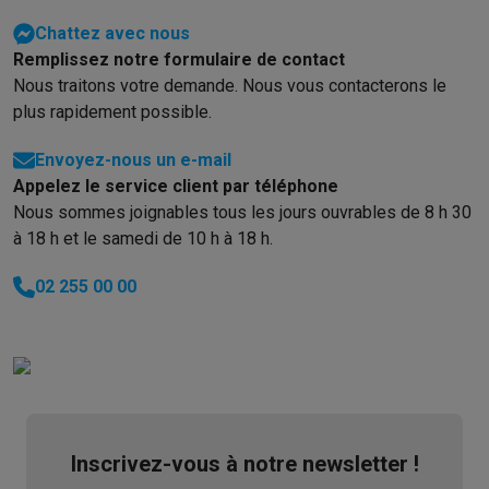
Info & actions
Chattez avec nous
Soldes
Toutes les soldes
Soldes gros électro
Soldes petit élec
Remplissez notre formulaire de contact
Actions
Deals du moment
Promotions
Cashbacks
Soldes
Black F
Nous traitons votre demande. Nous vous contacterons le
Voici pourquoi choisir Krëfel
Livraison offerte
Garantie du meille
plus rapidement possible.
Installation à domicile
Installation gros électro
Installation enca
Modes de paiement
Gift card
Écochèques
Acheter à crédit
Alma 
Envoyez-nous un e-mail
Service client
Réparation de votre appareil
Vérifiez votre heure 
Appelez le service client par téléphone
Nous sommes joignables tous les jours ouvrables de 8 h 30
Gros électro & encastrable
Trouvez votre machine à laver idéal
à 18 h et le samedi de 10 h à 18 h.
Petit électro
Beauté & santé
Ménage
Cuisine
Plus...
Télévision & Audio
Choisissez votre télévision idéale
Une encei
02 255 00 00
Sport & Loisirs
Choisir une montre connectée
Choisir une trotti
Outlet
Outlet
Toutes nos offres outlet
Outlet multimedia & téléphonie
O
Inscrivez-vous à notre newsletter !