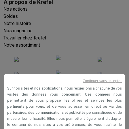
À propos de Krëfel
Nos actions
Soldes
Notre histoire
Nos magasins
Travailler chez Krëfel
Notre assortiment
Continuer sans accepter
Sur nos sites et nos applications, nous recueillons à chacune de vos
visites des données vous concernant. Ces données nous
permettent de vous proposer les offres et services les plus
Conditions générales de vente
pertinents pour vous, et de vous adresser, en direct ou via des
Privacy
partenaires, des communications et publicités personnalisées et de
mesurer leur efficacité. Elles nous permettent également d’adapter
Disclaimer
le contenu de nos sites à vos préférences, de vous faciliter le