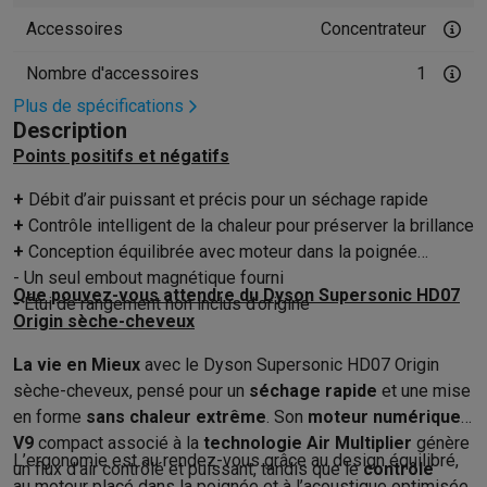
Hygiène dentaire
Brosses à dents électriques
Brossettes
Hydro
Accessoires
Concentrateur
Rasage
Rasoirs électriques
Tondeuses barbe
Tondeuses multif
Nombre d'accessoires
1
Épilation
Épilateurs à lumière pulsée
Épilateurs
Rasoirs électriq
Plus de spécifications
Beauté
Soin du visage
Masques LED
Miroirs
Manucure & pédicu
Description
Massage
Massage pieds
Sièges de massage
Massage cou & 
Points positifs et négatifs
Santé
Pèse-personne
Tensiomètres
Électrostimulation
Appareils
Pour le bébé
Babyphones
Tire-laits
Chauffe-biberons
Aérosols
H
+
Débit d’air puissant et précis pour un séchage rapide
TV, audio & photo
+
Contrôle intelligent de la chaleur pour préserver la brillance
TV & projecteurs
TV
TV avec barre de son
TV 2026
TV LG
TV Sam
+
Conception équilibrée avec moteur dans la poignée
Périphériques TV
Barres de son
Home-cinema
Amplificateurs
Me
- Un seul embout magnétique fourni
Que pouvez-vous attendre du Dyson Supersonic HD07
Casques & Écouteurs
Casques
Casques Bluetooth
Écouteurs
Éco
- Étui de rangement non inclus d’origine
Origin sèche-cheveux
Enceintes
Enceintes
Enceintes Bluetooth
Enceintes connectées
Audio domestique
Radios & réveils
Tourne-disque
Chaînes hifi
La vie en Mieux
avec le Dyson Supersonic HD07 Origin
Navigation
Dashcams
GPS
Coyote
Accessoires GPS
sèche-cheveux, pensé pour un
séchage rapide
et une mise
Accessoires TV & audio
Supports
Câbles
Lecteurs multimédias
en forme
sans chaleur extrême
. Son
moteur numérique
Appareils photo
Appareils photo numériques
Appareils photo i
V9
compact associé à la
technologie Air Multiplier
génère
Vidéo
GoPro
Action cams
Drones
Caméscopes
L’ergonomie est au rendez-vous grâce au design équilibré,
un flux d’air contrôlé et puissant, tandis que le
contrôle
au moteur placé dans la poignée et à l’acoustique optimisée.