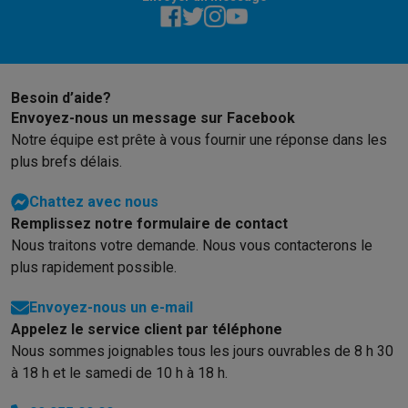
Reconditionné
Smartphones reconditionnés
Tablettes reconditionnés
Ordinate
Ménage
Machines à laver avec des éco-chèques
Sèche-linge avec des
Petits appareils de cuisine
Besoin d’aide?
Petits appareils de cuisine avec des éco-chèques
Machines à
Envoyez-nous un message sur Facebook
Grands appareils de cuisine
Notre équipe est prête à vous fournir une réponse dans les
Lave-vaisselle avec des éco-chèques
Réfrigerateurs avec de
plus brefs délais.
Climatiseurs
Chattez avec nous
Climatiseurs avec des éco-chèques
Remplissez notre formulaire de contact
TV & audio
Nous traitons votre demande. Nous vous contacterons le
TV avec des éco-cheques
Enceintes Bluetooth avec des éco-
plus rapidement possible.
Multimédie & téléphonie
Smartphones avec des éco-cheques
Tablettes avec des éco-
Envoyez-nous un e-mail
En route
Appelez le service client par téléphone
Trottinettes électriques avec des éco-chèques
Nous sommes joignables tous les jours ouvrables de 8 h 30
Initiatives écologiques
à 18 h et le samedi de 10 h à 18 h.
Impact
Économies d'énergie
Recyclez votre vieux électro
Info & actions