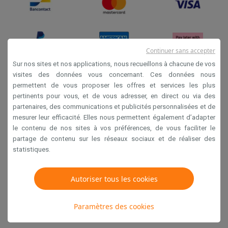
Continuer sans accepter
Sur nos sites et nos applications, nous recueillons à chacune de vos
visites des données vous concernant. Ces données nous
permettent de vous proposer les offres et services les plus
Conditions générales de vente
pertinents pour vous, et de vous adresser, en direct ou via des
Privacy
partenaires, des communications et publicités personnalisées et de
mesurer leur efficacité. Elles nous permettent également d’adapter
Disclaimer
le contenu de nos sites à vos préférences, de vous faciliter le
Cookies
partage de contenu sur les réseaux sociaux et de réaliser des
statistiques.
Krëfel NV - Steenstraat 44 - Industriezone 4 "T Sas",
1851 Humbeek, België
Autoriser tous les cookies
TVA BE 0400.673.544
Paramètres des cookies
Copyright 2026