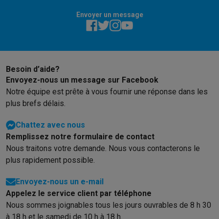
Éco-chèques info
Tous les produits éco
Toutes les promotions
Reconditionné
Envoyer un message
Smartphones reconditionnés
Tablettes reconditionnés
Ordinate
Ménage
Machines à laver avec des éco-chèques
Sèche-linge avec des
Petits appareils de cuisine
Besoin d’aide?
Petits appareils de cuisine avec des éco-chèques
Machines à
Envoyez-nous un message sur Facebook
Grands appareils de cuisine
Notre équipe est prête à vous fournir une réponse dans les
Lave-vaisselle avec des éco-chèques
Réfrigerateurs avec de
plus brefs délais.
Climatiseurs
Climatiseurs avec des éco-chèques
Chattez avec nous
TV & audio
Remplissez notre formulaire de contact
TV avec des éco-cheques
Enceintes Bluetooth avec des éco-
Nous traitons votre demande. Nous vous contacterons le
Multimédie & téléphonie
plus rapidement possible.
Smartphones avec des éco-cheques
Tablettes avec des éco-
En route
Envoyez-nous un e-mail
Trottinettes électriques avec des éco-chèques
Appelez le service client par téléphone
Initiatives écologiques
Nous sommes joignables tous les jours ouvrables de 8 h 30
à 18 h et le samedi de 10 h à 18 h.
Impact
Économies d'énergie
Recyclez votre vieux électro