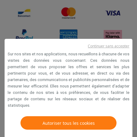
Continuer sans accepter
Sur nos sites et nos applications, nous recueillons à chacune de vos
visites des données vous concernant. Ces données nous
Conditions générales de vente
permettent de vous proposer les offres et services les plus
Privacy
pertinents pour vous, et de vous adresser, en direct ou via des
partenaires, des communications et publicités personnalisées et de
Disclaimer
mesurer leur efficacité. Elles nous permettent également d’adapter
Cookies
le contenu de nos sites à vos préférences, de vous faciliter le
partage de contenu sur les réseaux sociaux et de réaliser des
statistiques.
Krëfel NV - Steenstraat 44 - Industriezone 4 "T Sas",
1851 Humbeek, België
Autoriser tous les cookies
TVA BE 0400.673.544