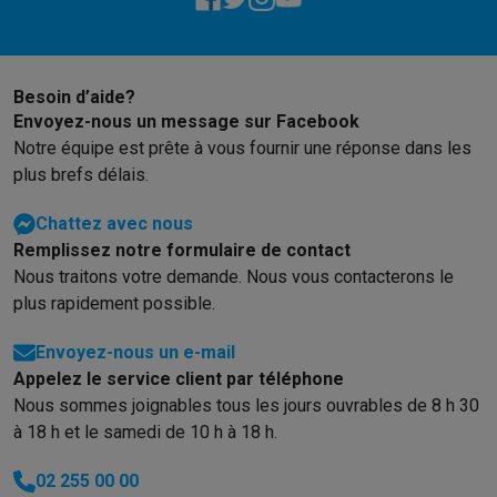
Éco-chèques info
Tous les produits éco
Toutes les promotions
Reconditionné
Smartphones reconditionnés
Tablettes reconditionnés
Ordinate
Ménage
Besoin d’aide?
Machines à laver avec des éco-chèques
Sèche-linge avec des
Envoyez-nous un message sur Facebook
Petits appareils de cuisine
Notre équipe est prête à vous fournir une réponse dans les
Petits appareils de cuisine avec des éco-chèques
Machines à
plus brefs délais.
Grands appareils de cuisine
Lave-vaisselle avec des éco-chèques
Réfrigerateurs avec de
Chattez avec nous
Climatiseurs
Remplissez notre formulaire de contact
Climatiseurs avec des éco-chèques
Nous traitons votre demande. Nous vous contacterons le
TV & audio
plus rapidement possible.
TV avec des éco-cheques
Enceintes Bluetooth avec des éco-
Envoyez-nous un e-mail
Multimédie & téléphonie
Appelez le service client par téléphone
Smartphones avec des éco-cheques
Tablettes avec des éco-
Nous sommes joignables tous les jours ouvrables de 8 h 30
En route
à 18 h et le samedi de 10 h à 18 h.
Trottinettes électriques avec des éco-chèques
Initiatives écologiques
02 255 00 00
Impact
Économies d'énergie
Recyclez votre vieux électro