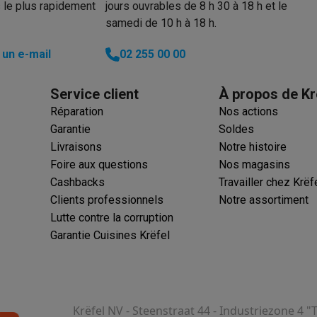
 le plus rapidement
jours ouvrables de 8 h 30 à 18 h et le
samedi de 10 h à 18 h.
un e-mail
02 255 00 00
 électro
Soldes multimédia
Soldes TV & audio
ack Friday
Service client
À propos de Kr
eilleur prix
Expérience en magasin
Satisfait ou remboursé
Réparation
Nos actions
 encastrable
Installation TV
Garantie
Soldes
lma : payez en 2 ou 3 fois
Klarna : payez dans les 30 jours
Livraisons
Notre histoire
eure de livraison
Clients professionnels
ProteKt : assurez votre a
Foire aux questions
Nos magasins
idéale
Quelle plaque correspond à votre cuisine ?
Plus...
Cashbacks
Travailler chez Krëf
Clients professionnels
Notre assortiment
enceinte pour toutes les situations
Casque ou écouteurs?
Plus...
Lutte contre la corruption
rottinette électrique
Choisir un drone
Garantie Cuisines Krëfel
onie
Outlet gros électro
Outlet petit électro
Outlet TV & audio
Outle
Krëfel NV - Steenstraat 44 - Industriezone 4 "