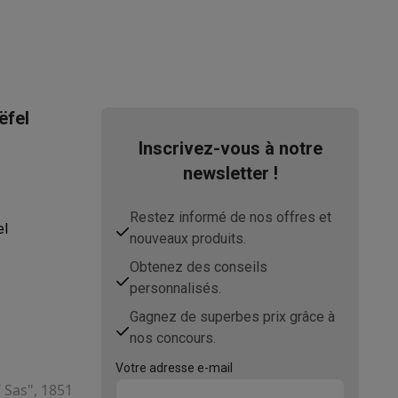
ëfel
Inscrivez-vous à notre
newsletter !
ppareil
Swap ProteKt
Restez informé de nos offres et
el
nouveaux produits.
Obtenez des conseils
personnalisés.
Gagnez de superbes prix grâce à
t accessoires
nos concours.
Votre adresse e-mail
T Sas", 1851