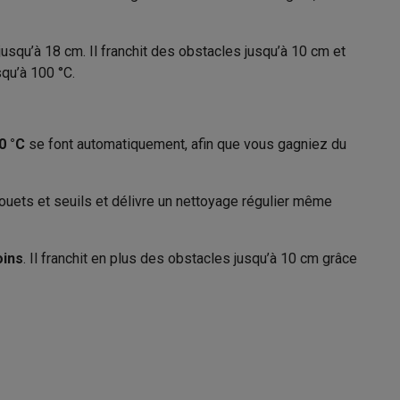
usqu’à 18 cm. Il franchit des obstacles jusqu’à 10 cm et
squ’à 100 °C.
Galaxy Fold8
Sur la station de charge
S26
Coques Galaxy Flip8 & Fold8 (Ultra)
0 °C
se font automatiquement, afin que vous gagniez du
Aspirateur robot
 jouets et seuils et délivre un nettoyage régulier même
Blanc
35 cm
oins
. Il franchit en plus des obstacles jusqu’à 10 cm grâce
rdinateurs de bureau
8.9 cm
35 cm
35 cm