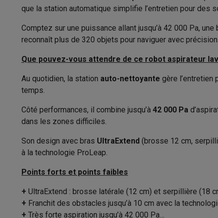
Appareils photo
Appareils photo numériques
Appareils pho
que la station automatique simplifie l’entretien pour des 
Méthode de navigation
Vidéo
GoPro
Action cams
Drones
Caméscopes
Accessoires photo
Housses de transport
Flashs & filtres
C
Comptez sur une puissance allant jusqu’à 42 000 Pa, une br
Technologie
Téléphonie & montres connectées
reconnaît plus de 320 objets pour naviguer avec précision.
Détection des
GSM
Smartphones
Apple iPhone
Smartphones Samsung
GS
Détection
Que pouvez-vous attendre de ce robot aspirateur la
Reconditionné
Smartphones reconditionnés
Rachat
Protection GSM
Coques iPhone
Coques Samsung
Toutes l
Au quotidien, la station
auto-nettoyante
gère l’entretien 
Fonctions
Montres connectées
Montres connectées
Trackers d’activi
temps.
Chargeurs GSM
Chargeurs et câbles
Chargeurs sans fil
Câb
Usage
Côté performances, il combine jusqu’à
42 000 Pa
d’aspira
Accessoires GSM
AirTags & traceurs GPS
Écouteurs sans f
dans les zones difficiles.
Aspirer
Téléphones fixes
Téléphones fixes
Talkie walkie
Babyphon
Ordinateurs & tablettes
Son design avec bras
UltraExtend
(brosse 12 cm, serpill
Type serpillière
Ordinateurs
PC portables
PC portables gamer
Apple MacB
à la technologie ProLeap.
Périphériques IT
Souris
Claviers
Webcams
Enceintes PC
Ca
Serpillière relevable
Points forts et points faibles
Tablettes & liseuses
Tablettes
Apple iPad
Samsung Galaxy
Serpillière extensible
Imprimer
Imprimantes
Cartouches d'encre & papier
Cricut
+
UltraExtend : brosse latérale (12 cm) et serpillière (18 
Réseau & wifi
Routeurs & points d'accès
Adaptateurs CPL 
+
Franchit des obstacles jusqu’à 10 cm avec la technolog
Nettoyage de la serpillière
Mémoire & stockage
Disques durs externes
SSD
Clés USB
+
Très forte aspiration jusqu’à 42 000 Pa