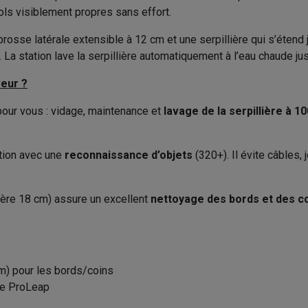
to instantanés
Appareils Canon
Appareils Nikon
Objectifs
sols visiblement propres sans effort.
Cartographie
Accessoires
artes SD
Trépieds & supports
Accessoires action cam
osse latérale extensible à 12 cm et une serpillière qui s’étend j
Laser, Caméra, Capteurs
Brosse motorisée
 La station lave la serpillière automatiquement à l’eau chaude ju
 escaliers, Détection des
M avec touches
Smartphones reconditionnés
iPhone 17
Samsung 
Rangements
veur ?
gros objets
es coques
Protections d'écran
Coques iPhone 17
Coques Galaxy 
pour vous : vidage, maintenance et
lavage de la serpillière à 10
Caractéristiques générales
té
Bracelets
Chargeurs
Type
les USB C
Câbles lightning
Powerbanks
Aspirer, Laver
tion avec une
reconnaissance d’objets
(320+). Il évite câbles,
il
Supports GSM voiture
Cartes micro SD
Autres accessoires
Couleur
es
Largeur
ière 18 cm) assure un excellent
nettoyage des bords et des c
Serpillière rotative
ook
PC portables Windows
PC Copilot+
Chromebooks
Écrans PC
O
Hauteur
sques PC
Microphones
Stations d'acceuil
Lecteurs CD externes
 Tab
Housses pour tablette
Liseuses
Accessoires
Longueur
cm) pour les bords/coins
& Wi-Fi
Mesh Wi-Fi
Switchs
Câbles de réseau
Diamètre
ie ProLeap
Dans la station de vidange
Cartes SD
CD & DVD