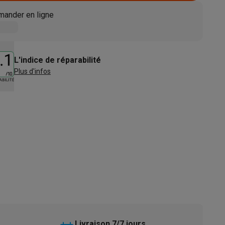
s
Tables de cuisson électriques
Accessoires
ander en ligne
s
L'indice de réparabilité
Plus d'infos
d'aspirateur
Accessoires
es
Accessoires
osition et socles
Étendoirs à linge
Livraison 7/7 jours