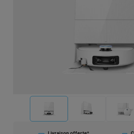
Robots & mixeurs
Robots de cuisine
Robots pâtissiers
Mix
Cuisson & vapeur
Cuiseurs multifonctions
Cuiseurs de riz 
Fun cooking
Gourmet
Fondues
Raclette
TeppanYaki
Appareil
Barbecues
Barbecues électriques
Barbecues au charbon
Ba
Boissons froides
Machines à jus
Machines à boissons péti
Ustensiles de cuisine
Poêles
Casseroles
Balances de cuis
Desserts
Gaufriers
Sorbetières
Crêpières
Desserts divers
Smart garden
Potagers d'intérieur
Plantes aromatiques
Mac
Ménage & airco
Aspirer
Aspirateurs
Aspirateurs robots
Aspirateurs balai
Asp
Robots d'entretien
Aspirateurs robots
Aspirateurs robots l
Nettoyer
Nettoyeurs de sols
Nettoyeurs à vapeur
Nettoyeur
Soin du linge
Centrales vapeur
Fers à repasser
Défroisseur
Couture
Machines à coudre
Accessoires
Climatisation
Climatiseurs mobiles
Aircoolers
Ventilateurs
A
Traitement de l'air
Purificateurs d'air
Humidificateurs
Déshum
Chauffer
Chauffage électrique
Couvertures chauffantes
Lavage & séchage
Machines à laver
Sèche-linge
Sets machi
Livraison offerte*
C