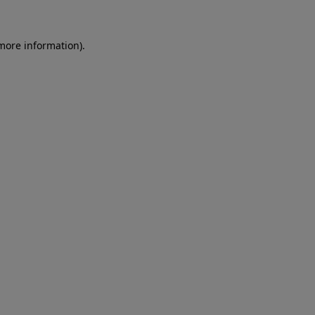
more information)
.